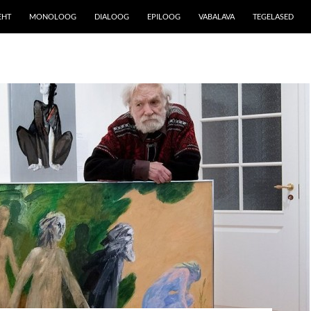
EHT
MONOLOOG
DIALOOG
EPILOOG
VABALAVA
TEGELASED