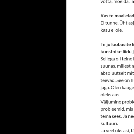
võtta, mõelda, lä
Kas te maal elad
Ei tunne. Üht as
kasu ei ole.
Te ju loobusite 
kunstnike liidu 
Sellega oli tein
suunas, millest m
absoluutselt mi
teevad. See on h
jaga. Olen kaugel
oleks aus.
Väljumine proble
probleemid, mis 
tema sees. Ja ne
kultuuri.
Ja veel üks asi,