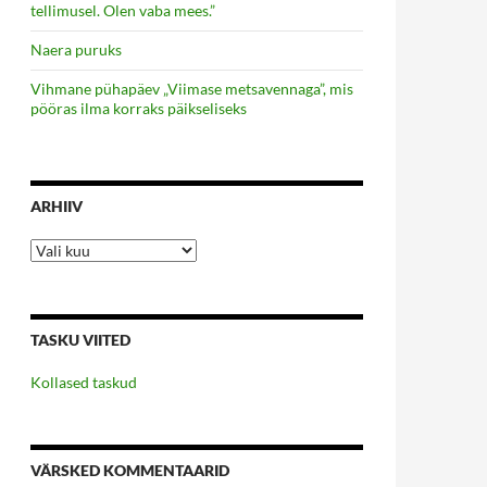
tellimusel. Olen vaba mees.”
Naera puruks
Vihmane pühapäev „Viimase metsavennaga”, mis
pööras ilma korraks päikseliseks
ARHIIV
Arhiiv
TASKU VIITED
Kollased taskud
VÄRSKED KOMMENTAARID