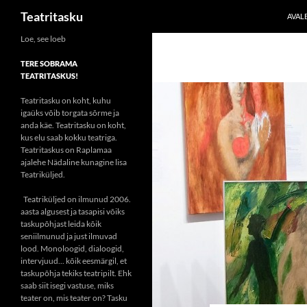
Otsi
Teatritasku
AVAL
Liigu
Loe, see loeb
sisu
TERE SOBRAMA
juurde
TEATRITASKUS!
Teatritasku on koht, kuhu
igaüks võib torgata sõrme ja
anda käe. Teatritasku on koht,
kus elu saab kokku teatriga.
Teatritaskus on Raplamaa
ajalehe Nädaline kunagine lisa
Teatriküljed.
Teatriküljed on ilmunud 2006.
aasta algusest ja tasapisi võiks
taskupõhjast leida kõik
seniilmunud ja just ilmuvad
lood. Monoloogid, dialoogid,
intervjuud... kõik eesmärgil, et
taskupõhja tekiks teatripilt. Ehk
saab siit isegi vastuse, miks
teater on, mis teater on? Tasku