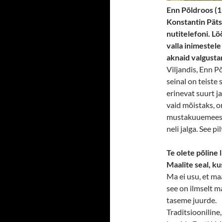
Enn Põldroos (1
Konstantin Pätsi
nutitelefoni. Lö
valla inimestel
aknaid valgusta
Viljandis, Enn 
seinal on teiste 
erinevat suurt ja
vaid mõistaks, o
mustakuuemeest 
neli jalga. See p
Te olete põline 
Maalite seal, ku
Ma ei usu, et ma
see on ilmselt m
taseme juurde.
Traditsiooniline