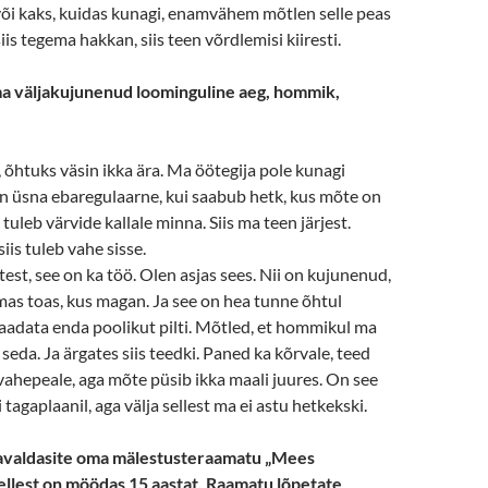
või kaks, kuidas kunagi, enamvähem mõtlen selle peas
 siis tegema hakkan, siis teen võrdlemisi kiiresti.
ma väljakujunenud loominguline aeg, hommik,
 õhtuks väsin ikka ära. Ma öötegija pole kunagi
n üsna ebaregulaarne, kui saabub hetk, kus mõte on
tuleb värvide kallale minna. Siis ma teen järjest.
iis tuleb vahe sisse.
est, see on ka töö. Olen asjas sees. Nii on kujunenud,
as toas, kus magan. Ja see on hea tunne õhtul
aadata enda poolikut pilti. Mõtled, et hommikul ma
 seda. Ja ärgates siis teedki. Paned ka kõrvale, teed
hepeale, aga mõte püsib ikka maali juures. On see
õi tagaplaanil, aga välja sellest ma ei astu hetkekski.
 avaldasite oma mälestusteraamatu „Mees
Sellest on möödas 15 aastat. Raamatu lõpetate