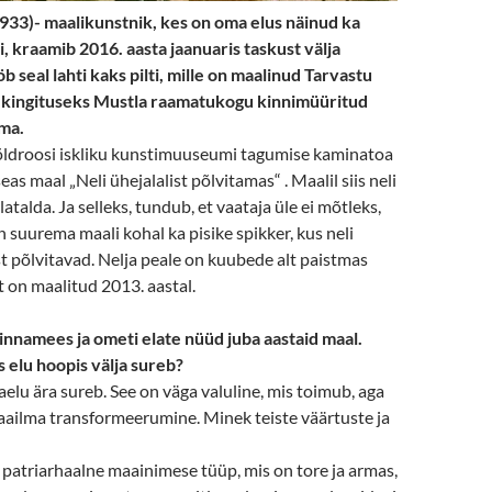
933)- maalikunstnik, kes on oma elus näinud ka
, kraamib 2016. aasta jaanuaris taskust välja
öb seal lahti kaks pilti, mille on maalinud Tarvastu
e kingituseks Mustla raamatukogu kinnimüüritud
ma.
Põldroosi iskliku kunstimuuseumi tagumise kaminatoa
seas maal „Neli ühejalalist põlvitamas“ . Maalil siis neli
latalda. Ja selleks, tundub, et vaataja üle ei mõtleks,
n suurema maali kohal ka pisike spikker, kus neli
põlvitavad. Nelja peale on kuubede alt paistmas
ilt on maalitud 2013. aastal.
linnamees ja ometi elate nüüd juba aastaid maal.
s elu hoopis välja sureb?
aelu ära sureb. See on väga valuline, mis toimub, aga
aailma transformeerumine. Minek teiste väärtuste ja
, patriarhaalne maainimese tüüp, mis on tore ja armas,