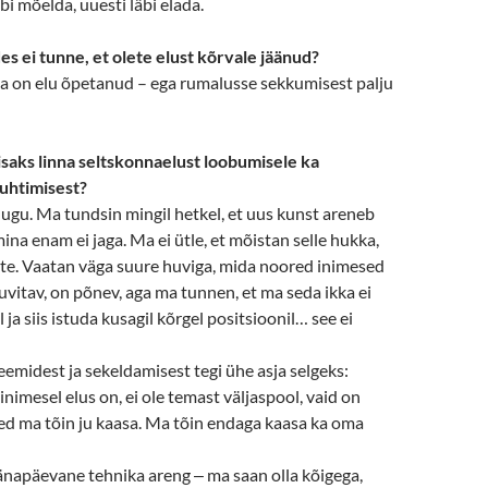
bi mõelda, uuesti läbi elada.
es ei tunne, et olete elust kõrvale jäänud?
ja on elu õpetanud – ega rumalusse sekkumisest palju
lisaks linna seltskonnaelust loobumisele ka
juhtimisest?
e lugu. Ma tundsin mingil hetkel, et uus kunst areneb
ina enam ei jaga. Ma ei ütle, et mõistan selle hukka,
tte. Vaatan väga suure huviga, mida noored inimesed
uvitav, on põnev, aga ma tunnen, et ma seda ikka ei
 ja siis istuda kusagil kõrgel positsioonil… see ei
emidest ja sekeldamisest tegi ühe asja selgeks:
inimesel elus on, ei ole temast väljaspool, vaid on
ed ma tõin ju kaasa. Ma tõin endaga kaasa ka oma
 tänapäevane tehnika areng ‒ ma saan olla kõigega,