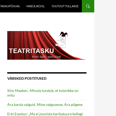
TASKUPÕHJAS
MÄEÜLIKOOL
TUUTUUT TULLAKSE
VÄRSKED POSTITUSED
Siim Maaten:. Minule tundub, et tulevikke on
mitu
Ära karda valgust. Mine valgusesse. Ära põgene
Erki Evestus: „Ma ei joonista karikatuure kellegi