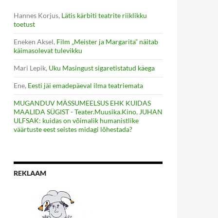
Hannes Korjus
,
Lätis kärbiti teatrite riiklikku
toetust
Eneken Aksel
,
Film „Meister ja Margarita” näitab
käimasolevat tulevikku
Mari Lepik
,
Uku Masingust sigaretistatud käega
Ene
,
Eesti jäi emadepäeval ilma teatriemata
MUGANDUV MÄSSUMEELSUS EHK KUIDAS
MAALIDA SÜGIST - Teater.Muusika.Kino
,
JUHAN
ULFSAK: kuidas on võimalik humanistlike
väärtuste eest seistes midagi lõhestada?
REKLAAM