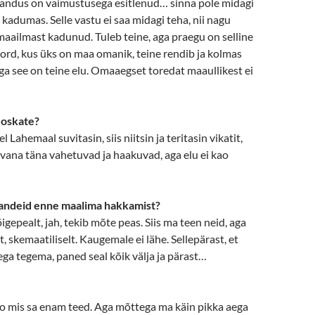
rjandus on vaimustusega esitlenud… sinna pole midagi
 kadumas. Selle vastu ei saa midagi teha, nii nagu
maailmast kadunud. Tuleb teine, aga praegu on selline
ord, kus üks on maa omanik, teine rendib ja kolmas
 aga see on teine elu. Omaaegset toredat maaullikest ei
a oskate?
l Lahemaal suvitasin, siis niitsin ja teritasin vikatit,
a vana täna vahetuvad ja haakuvad, aga elu ei kao
sandeid enne maalima hakkamist?
gepealt, jah, tekib mõte peas. Siis ma teen neid, aga
t, skemaatiliselt. Kaugemale ei lähe. Sellepärast, et
ga tegema, paned seal kõik välja ja pärast…
, no mis sa enam teed. Aga mõttega ma käin pikka aega