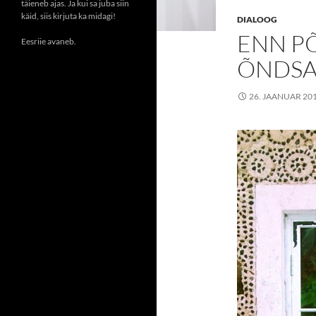
täieneb ajas. Ja kui sa juba siin
käid, siis kirjuta ka midagi!
DIALOOG
ENN P
Eesriie avaneb.
ÕNDSA
26. JAANUAR 20