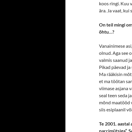
koos ringi. Kuu 
ära. Ja vaat, kui
On teil mingi o
õhtu…?
Vanainimese asi,
olnud. Aga see o
valmis saanud ja 
Pikad päevad ja s
Ma rääkisin mõtt
et ma töötan sam
viimase asjana v
seal teen seda ja
mõnd maatööd va
siis esiplaanil v
Te 2001. aastal
narrimütsiga“. 