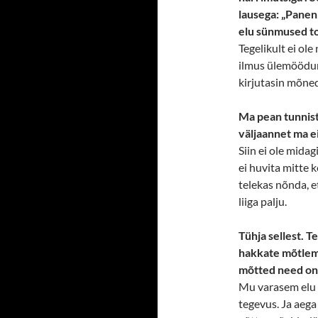
lausega: „Panen 
elu sünmused t
Tegelikult ei ole
ilmus ülemöödun
kirjutasin mõne
Ma pean tunnist
väljaannet ma ei
Siin ei ole mida
ei huvita mitte k
telekas nõnda, et
liiga palju.
Tühja sellest. T
hakkate mõtlema
mõtted need on
Mu varasem elu o
tegevus. Ja aega