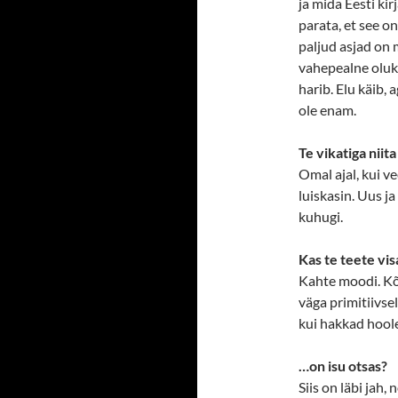
ja mida Eesti ki
parata, et see on
paljud asjad on 
vahepealne oluk
harib. Elu käib,
ole enam.
Te vikatiga niit
Omal ajal, kui vee
luiskasin. Uus j
kuhugi.
Kas te teete vi
Kahte moodi. Kõi
väga primitiivsel
kui hakkad hoole
…on isu otsas?
Siis on läbi jah