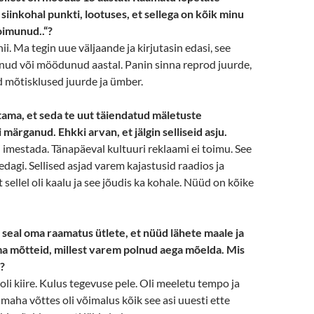
siinkohal punkti, lootuses, et sellega on kõik minu
oimunud..“?
 nii. Ma tegin uue väljaande ja kirjutasin edasi, see
ud või möödunud aastal. Panin sinna reprod juurde,
d mõtisklused juurde ja ümber.
ama, et seda te uut täiendatud mäletuste
 märganud. Ehkki arvan, et jälgin selliseid asju.
gi imestada. Tänapäeval kultuuri reklaami ei toimu. See
edagi. Sellised asjad varem kajastusid raadios ja
 sellel oli kaalu ja see jõudis ka kohale. Nüüd on kõike
e seal oma raamatus ütlete, et nüüd lähete maale ja
 mõtteid, millest varem polnud aega mõelda. Mis
?
li kiire. Kulus tegevuse pele. Oli meeletu tempo ja
 maha võttes oli võimalus kõik see asi uuesti ette