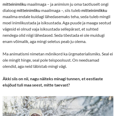
mitteinimliku
maailmaga – ja animism ju oma taotluselt ongi
dialoog
mitteinimliku
maailmaga –, siis tuleb
mitteinimlikku
maailma endale kuidagi lähedasemaks teha, seda tuleb mingil
moel inimlikustada ja isiksustada. Aga puude ja maaga seotud
vägesid ei olnud vaja isiksustada sellepärast, et suhted
nendega olid niigi lähedased. Seda tõestada ei ole muidugi
enam võimalik, aga mingi seletus peab ju olema.
Ma animatismi nimetan mõnikord ka ürgmaterialismiks. Seal ei
ole mingit hinge, seal pole teispoolsust. On needsamad
olendid, aga neid läbistab mingi vägi.
Äkki siis on nii, nagu näiteks minagi tunnen, et eestlaste
elujõud tuli maa seest, mitte taevast?