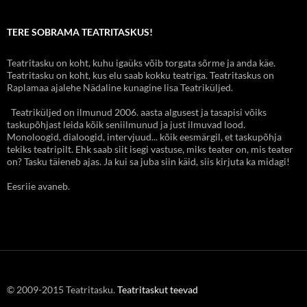
TERE SOBRAMA TEATRITASKUS!
Teatritasku on koht, kuhu igaüks võib torgata sõrme ja anda käe.
Teatritasku on koht, kus elu saab kokku teatriga. Teatritaskus on
Raplamaa ajalehe Nädaline kunagine lisa Teatriküljed.
Teatriküljed on ilmunud 2006. aasta algusest ja tasapisi võiks
taskupõhjast leida kõik seniilmunud ja just ilmuvad lood.
Monoloogid, dialoogid, intervjuud... kõik eesmärgil, et taskupõhja
tekiks teatripilt. Ehk saab siit isegi vastuse, miks teater on, mis teater
on? Tasku täieneb ajas. Ja kui sa juba siin käid, siis kirjuta ka midagi!
Eesriie avaneb.
© 2009-2015 Teatritasku.
Teatritaskut teevad