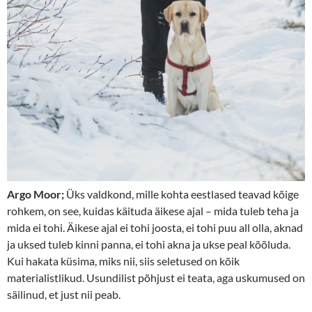
Argo Moor;
Üks valdkond, mille kohta eestlased teavad kõige
rohkem, on see, kuidas käituda äikese ajal – mida tuleb teha ja
mida ei tohi. Äikese ajal ei tohi joosta, ei tohi puu all olla, aknad
ja uksed tuleb kinni panna, ei tohi akna ja ukse peal kõõluda.
Kui hakata küsima, miks nii, siis seletused on kõik
materialistlikud. Usundilist põhjust ei teata, aga uskumused on
säilinud, et just nii peab.