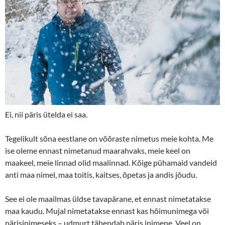
Ei, nii päris ütelda ei saa.
Tegelikult sõna eestlane on võõraste nimetus meie kohta. Me
ise oleme ennast nimetanud maarahvaks, meie keel on
maakeel, meie linnad olid maalinnad. Kõige pühamaid vandeid
anti maa nimel, maa toitis, kaitses, õpetas ja andis jõudu.
See ei ole maailmas üldse tavapärane, et ennast nimetatakse
maa kaudu. Mujal nimetatakse ennast kas hõimunimega või
pärisinimeseks – udmurt tähendab päris inimene. Veel on