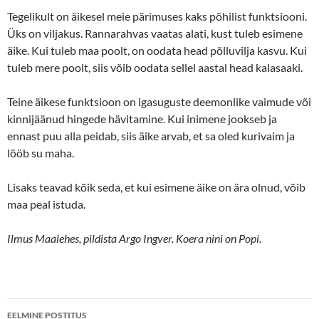
Tegelikult on äikesel meie pärimuses kaks põhilist funktsiooni.
Üks on viljakus. Rannarahvas vaatas alati, kust tuleb esimene
äike. Kui tuleb maa poolt, on oodata head põlluvilja kasvu. Kui
tuleb mere poolt, siis võib oodata sellel aastal head kalasaaki.
Teine äikese funktsioon on igasuguste deemonlike vaimude või
kinnijäänud hingede hävitamine. Kui inimene jookseb ja
ennast puu alla peidab, siis äike arvab, et sa oled kurivaim ja
lööb su maha.
Lisaks teavad kõik seda, et kui esimene äike on ära olnud, võib
maa peal istuda.
Ilmus Maalehes, pildista Argo Ingver. Koera nini on Popi.
Postituste
EELMINE POSTITUS