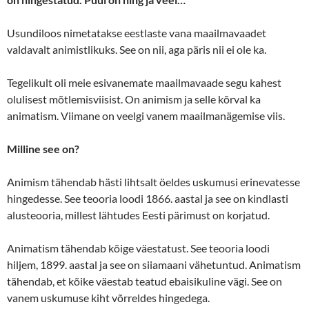
Usundiloos nimetatakse eestlaste vana maailmavaadet
valdavalt animistlikuks. See on nii, aga päris nii ei ole ka.
Tegelikult oli meie esivanemate maailmavaade segu kahest
olulisest mõtlemisviisist. On animism ja selle kõrval ka
animatism. Viimane on veelgi vanem maailmanägemise viis.
Milline see on?
Animism tähendab hästi lihtsalt öeldes uskumusi erinevatesse
hingedesse. See teooria loodi 1866. aastal ja see on kindlasti
alusteooria, millest lähtudes Eesti pärimust on korjatud.
Animatism tähendab kõige väestatust. See teooria loodi
hiljem, 1899. aastal ja see on siiamaani vähetuntud. Animatism
tähendab, et kõike väestab teatud ebaisikuline vägi. See on
vanem uskumuse kiht võrreldes hingedega.