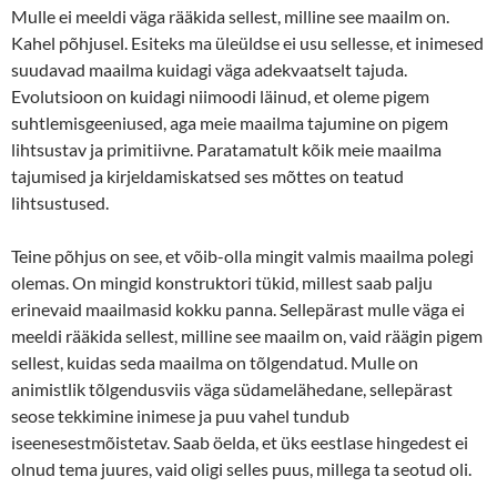
Mulle ei meeldi väga rääkida sellest, milline see maailm on.
Kahel põhjusel. Esiteks ma üleüldse ei usu sellesse, et inimesed
suudavad maailma kuidagi väga adekvaatselt tajuda.
Evolutsioon on kuidagi niimoodi läinud, et oleme pigem
suhtlemisgeeniused, aga meie maailma tajumine on pigem
lihtsustav ja primitiivne. Paratamatult kõik meie maailma
tajumised ja kirjeldamiskatsed ses mõttes on teatud
lihtsustused.
Teine põhjus on see, et võib-olla mingit valmis maailma polegi
olemas. On mingid konstruktori tükid, millest saab palju
erinevaid maailmasid kokku panna. Sellepärast mulle väga ei
meeldi rääkida sellest, milline see maailm on, vaid räägin pigem
sellest, kuidas seda maailma on tõlgendatud. Mulle on
animistlik tõlgendusviis väga südamelähedane, sellepärast
seose tekkimine inimese ja puu vahel tundub
iseenesestmõistetav. Saab öelda, et üks eestlase hingedest ei
olnud tema juures, vaid oligi selles puus, millega ta seotud oli.