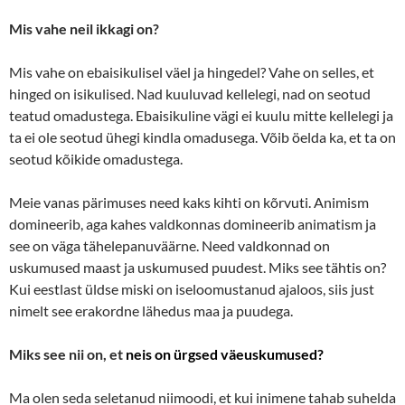
Mis vahe neil ikkagi on?
Mis vahe on ebaisikulisel väel ja hingedel? Vahe on selles, et
hinged on isikulised. Nad kuuluvad kellelegi, nad on seotud
teatud omadustega. Ebaisikuline vägi ei kuulu mitte kellelegi ja
ta ei ole seotud ühegi kindla omadusega. Võib öelda ka, et ta on
seotud kõikide omadustega.
Meie vanas pärimuses need kaks kihti on kõrvuti. Animism
domineerib, aga kahes valdkonnas domineerib animatism ja
see on väga tähelepanuväärne. Need valdkonnad on
uskumused maast ja uskumused puudest. Miks see tähtis on?
Kui eestlast üldse miski on iseloomustanud ajaloos, siis just
nimelt see erakordne lähedus maa ja puudega.
Miks see nii on, et
neis on ürgsed väeuskumused?
Ma olen seda seletanud niimoodi, et kui inimene tahab suhelda