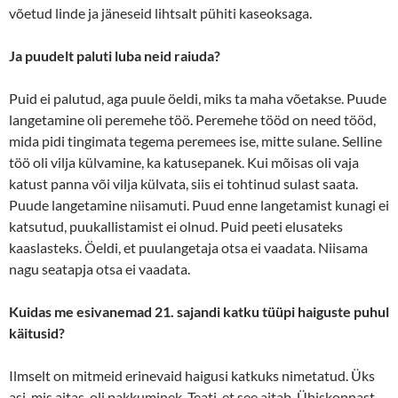
võetud linde ja jäneseid lihtsalt pühiti kaseoksaga.
Ja puudelt paluti luba neid raiuda?
Puid ei palutud, aga puule öeldi, miks ta maha võetakse. Puude
langetamine oli peremehe töö. Peremehe tööd on need tööd,
mida pidi tingimata tegema peremees ise, mitte sulane. Selline
töö oli vilja külvamine, ka katusepanek. Kui mõisas oli vaja
katust panna või vilja külvata, siis ei tohtinud sulast saata.
Puude langetamine niisamuti. Puud enne langetamist kunagi ei
katsutud, puukallistamist ei olnud. Puid peeti elusateks
kaaslasteks. Öeldi, et puulangetaja otsa ei vaadata. Niisama
nagu seatapja otsa ei vaadata.
Kuidas me esivanemad 21. sajandi katku tüüpi haiguste puhul
käitusid?
Ilmselt on mitmeid erinevaid haigusi katkuks nimetatud. Üks
asi, mis aitas, oli pakkuminek. Teati, et see aitab. Ühiskonnast