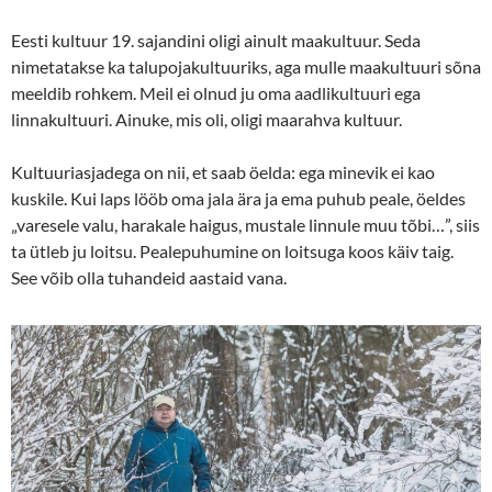
Eesti kultuur 19. sajandini oligi ainult maakultuur. Seda
nimetatakse ka talupojakultuuriks, aga mulle maakultuuri sõna
meeldib rohkem. Meil ei olnud ju oma aadlikultuuri ega
linnakultuuri. Ainuke, mis oli, oligi maarahva kultuur.
Kultuuriasjadega on nii, et saab öelda: ega minevik ei kao
kuskile. Kui laps lööb oma jala ära ja ema puhub peale, öeldes
„varesele valu, harakale haigus, mustale linnule muu tõbi…”, siis
ta ütleb ju loitsu. Pealepuhumine on loitsuga koos käiv taig.
See võib olla tuhandeid aastaid vana.