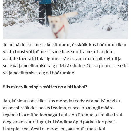
Teine näide: kui me tikku süütame, ükskõik, kas hõõrume tikku
vastu toosi või lööme, siis me taas sooritame tuhandete
aastate taguseid taialiigutusi. Me esivanematel oli kivituli ja
selle väljameelitamise taig oligi täksimine. Oli ka puutuli – selle
väljameelitamise taig oli hõõrumine.
Siis minevik mingis mõttes on alati kohal?
Jah, küsimus on selles, kas me seda teadvustame. Mineviku
asjadest rääkides peaks teadma, et seal on mingil määral
tegemist ka müüdiloomega. Laulik on ütelnud „ei mullast sul
olegi enam suurt lugu, kui kõndima õpid parkettide peal”.
Ühtepidi see tõesti niimoodi on, aga müüt meist kui