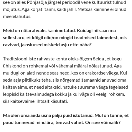
see on alles Põhjasõja järgsel perioodil vene kultuurist tulnud
mõjutus. Aga korjati taimi, käidi jahil. Metsas käimine ei olnud
meelelahutus.
Meid on nõiarahvaks ka nimetatud. Kuidagi nii saan ma
sellest aru, et kõigil olid/on mingid teadmised taimedest, mis
ravivad, ja oskused miskeid asju ette näha?
Traditsiooniliste rahvaste kohta oleks õigem öelda , et kogu
ühiskond on rohkemal või vähemal määral nõiastunud. Aga
muidugi on alati nende seas need, kes on erakordse väega. Kui
seda asja piltlikuks teha, siis nõrgemad šamaanid anuvad oma
kaitsevaime, et need aitaksid, natuke suurema väega tegelased
leppisid kaitsevaimudega kokku ja kui väge oli veelgi rohkem,
siis kaitsevaime lihtsalt käsutati.
Ma olen oma aeda üsna palju puid istutanud. Mul on tunne, et
puud tunnevad mind ära, teevad vahet. On see võimalik?