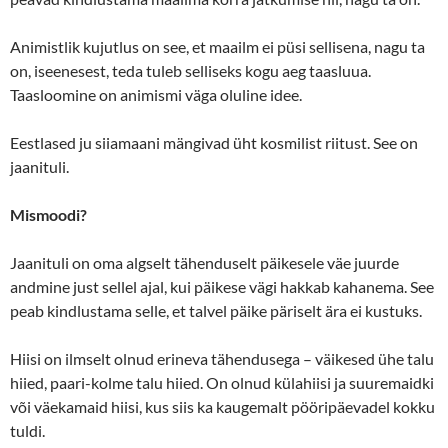
Animistlik kujutlus on see, et maailm ei püsi sellisena, nagu ta
on, iseenesest, teda tuleb selliseks kogu aeg taasluua.
Taasloomine on animismi väga oluline idee.
Eestlased ju siiamaani mängivad üht kosmilist riitust. See on
jaanituli.
Mismoodi?
Jaanituli on oma algselt tähenduselt päikesele väe juurde
andmine just sellel ajal, kui päikese vägi hakkab kahanema. See
peab kindlustama selle, et talvel päike päriselt ära ei kustuks.
Hiisi on ilmselt olnud erineva tähendusega – väikesed ühe talu
hiied, paari-kolme talu hiied. On olnud külahiisi ja suuremaidki
või väekamaid hiisi, kus siis ka kaugemalt pööripäevadel kokku
tuldi.