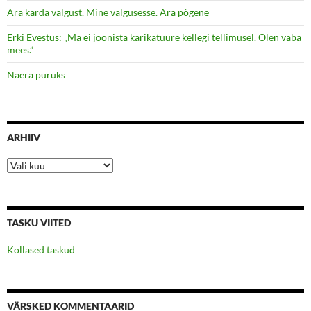
Ära karda valgust. Mine valgusesse. Ära põgene
Erki Evestus: „Ma ei joonista karikatuure kellegi tellimusel. Olen vaba
mees.”
Naera puruks
ARHIIV
Arhiiv
TASKU VIITED
Kollased taskud
VÄRSKED KOMMENTAARID