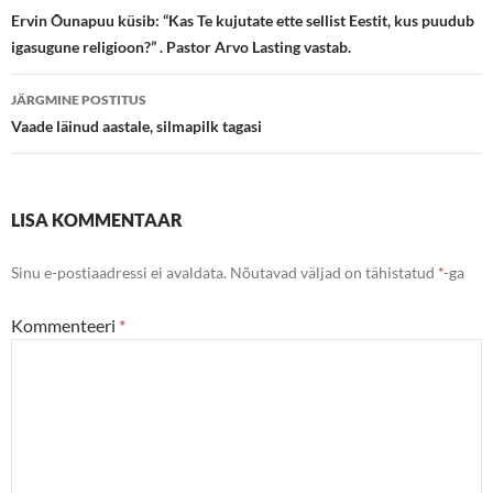
töölaud
Ervin Õunapuu küsib: “Kas Te kujutate ette sellist Eestit, kus puudub
igasugune religioon?” . Pastor Arvo Lasting vastab.
JÄRGMINE POSTITUS
Vaade läinud aastale, silmapilk tagasi
LISA KOMMENTAAR
Sinu e-postiaadressi ei avaldata.
Nõutavad väljad on tähistatud
*
-ga
Kommenteeri
*