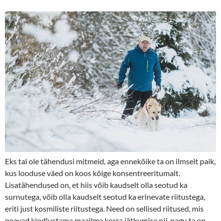
Eks tal ole tähendusi mitmeid, aga ennekõike ta on ilmselt paik,
kus looduse väed on koos kõige konsentreeritumalt.
Lisatähendused on, et hiis võib kaudselt olla seotud ka
surnutega, võib olla kaudselt seotud ka erinevate riitustega,
eriti just kosmiliste riitustega. Need on sellised riitused, mis
peavad kindlustama maailma korra jätkumise nii, nagu ta on.