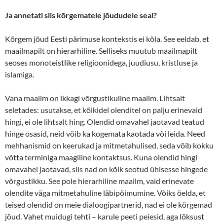
Ja annetati siis kõrgematele jõududele seal?
Kõrgem jõud Eesti pärimuse kontekstis ei kõla. See eeldab, et
maailmapilt on hierarhiline. Selliseks muutub maailmapilt
seoses monoteistlike religioonidega, juudiusu, kristluse ja
islamiga.
Vana maailm on ikkagi võrgustikuline maailm. Lihtsalt
seletades: usutakse, et kõikidel olenditel on palju erinevaid
hingi, ei ole lihtsalt hing. Olendid omavahel jaotavad teatud
hinge osasid, neid võib ka kogemata kaotada või leida. Need
mehhanismid on keerukad ja mitmetahulised, seda võib kokku
võtta terminiga maagiline kontaktsus. Kuna olendid hingi
omavahel jaotavad, siis nad on kõik seotud ühisesse hingede
võrgustikku. See pole hierarhiline maailm, vaid erinevate
olendite väga mitmetahuline läbipõimumine. Võiks öelda, et
teised olendid on meie dialoogipartnerid, nad ei ole kõrgemad
jõud. Vahet muidugi tehti – karule peeti peiesid, aga lõksust