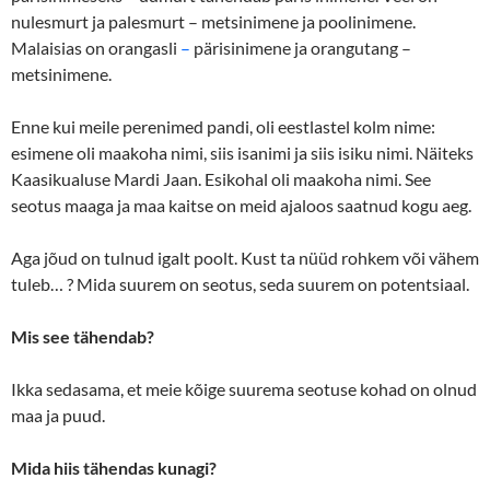
nulesmurt ja palesmurt – metsinimene ja poolinimene.
Malaisias on orangasli
–
pärisinimene ja orangutang –
metsinimene.
Enne kui meile perenimed pandi, oli eestlastel kolm nime:
esimene oli maakoha nimi, siis isanimi ja siis isiku nimi. Näiteks
Kaasikualuse Mardi Jaan. Esikohal oli maakoha nimi. See
seotus maaga ja maa kaitse on meid ajaloos saatnud kogu aeg.
Aga jõud on tulnud igalt poolt. Kust ta nüüd rohkem või vähem
tuleb… ? Mida suurem on seotus, seda suurem on potentsiaal.
Mis see tähendab?
Ikka sedasama, et meie kõige suurema seotuse kohad on olnud
maa ja puud.
Mida hiis tähendas kunagi?