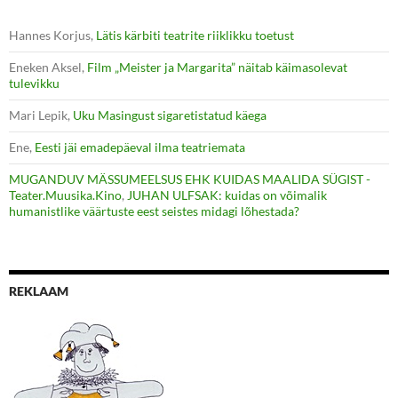
Hannes Korjus
,
Lätis kärbiti teatrite riiklikku toetust
Eneken Aksel
,
Film „Meister ja Margarita” näitab käimasolevat
tulevikku
Mari Lepik
,
Uku Masingust sigaretistatud käega
Ene
,
Eesti jäi emadepäeval ilma teatriemata
MUGANDUV MÄSSUMEELSUS EHK KUIDAS MAALIDA SÜGIST -
Teater.Muusika.Kino
,
JUHAN ULFSAK: kuidas on võimalik
humanistlike väärtuste eest seistes midagi lõhestada?
REKLAAM