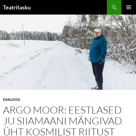
Liigu
Otsi
Teatritasku
sisu
PEAME
juurde
DIALOOG
ARGO MOOR: EESTLASED
JU SIIAMAANI MÄNGIVAD
ÜHT KOSMILIST RIITUST