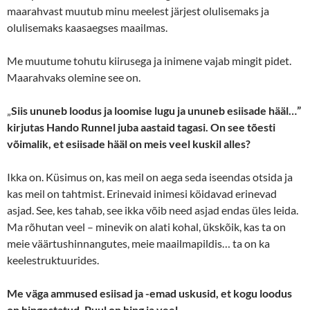
maarahvast muutub minu meelest järjest olulisemaks ja
olulisemaks kaasaegses maailmas.
Me muutume tohutu kiirusega ja inimene vajab mingit pidet.
Maarahvaks olemine see on.
„
Siis ununeb loodus ja loomise lugu ja ununeb esiisade hääl…”
kirjutas Hando Runnel juba aastaid tagasi. On see tõesti
võimalik, et esiisade hääl on meis veel kuskil alles?
Ikka on. Küsimus on, kas meil on aega seda iseendas otsida ja
kas meil on tahtmist. Erinevaid inimesi köidavad erinevad
asjad. See, kes tahab, see ikka võib need asjad endas üles leida.
Ma rõhutan veel – minevik on alati kohal, ükskõik, kas ta on
meie väärtushinnangutes, meie maailmapildis… ta on ka
keelestruktuurides.
Me väga ammused esiisad ja -emad uskusid, et kogu loodus
on hingestatud. Puul on hing ja veel…