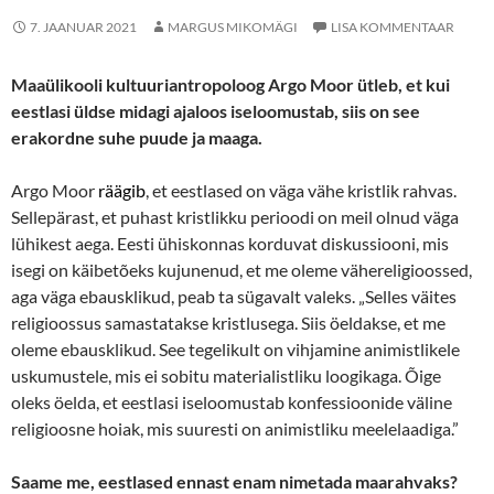
7. JAANUAR 2021
MARGUS MIKOMÄGI
LISA KOMMENTAAR
Maaülikooli kultuuriantropoloog Argo Moor ütleb, et kui
eestlasi üldse midagi ajaloos iseloomustab, siis on see
erakordne suhe puude ja maaga.
Argo Moor
räägib
, et eestlased on väga vähe kristlik rahvas.
Sellepärast, et puhast kristlikku perioodi on meil olnud väga
lühikest aega. Eesti ühiskonnas korduvat diskussiooni, mis
isegi on käibetõeks kujunenud, et me oleme vähereligioossed,
aga väga ebausklikud, peab ta sügavalt valeks. „Selles väites
religioossus samastatakse kristlusega. Siis öeldakse, et me
oleme ebausklikud. See tegelikult on vihjamine animistlikele
uskumustele, mis ei sobitu materialistliku loogikaga. Õige
oleks öelda, et eestlasi iseloomustab konfessioonide väline
religioosne hoiak, mis suuresti on animistliku meelelaadiga.”
Saame me, eestlased ennast enam nimetada maarahvaks?