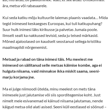
ära, metsa või rabasaarele.
Kui seda katku mõju kultuurile laiemas plaanis vaadata… Mida
tegid inimesed keskaegses Euroopas, kui tuli katkupuhang?
Suur hulk inimesi läks kirikusse ja palvetas Jumala poole.
Ilmselt sealt ka nakkused levisid, seda ju teised märkasid.
Mõned ajaloolased on kaudselt seostanud sellega kristliku
maailmapildi nõrgenemist.
Metsad ja rabad on täna inimesi täis. Mu meelest me
inimesed on säilitanud selle metsas käimise kombe, aga ei
hulguta niisama, vaid minnakse ikka miskit saama, seeni-
marju korjama jne.
Ma ei julge niimoodi ütelda, minu meelest on mets täna
inimesele just jalutamise või siis sporditegemise koht. Just
nimelt meie esivanemad ei käinud niisama jalutamas, nende
käigud metsa olid alati asised. Seeni küll eestlased ei söönud –