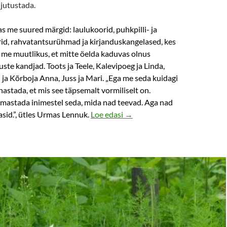
 jutustada.
s me suured märgid: laulukoorid, puhkpilli- ja
rid, rahvatantsurühmad ja kirjanduskangelased, kes
 me muutlikus, et mitte öelda kaduvas olnus
uste kandjad. Toots ja Teele, Kalevipoeg ja Linda,
ja Kõrboja Anna, Juss ja Mari. „Ega me seda kuidagi
astada, et mis see täpsemalt vormiliselt on.
rmastada inimestel seda, mida nad teevad. Aga nad
Lugu mälutempliga hingestatu
asid.”, ütles Urmas Lennuk.
Loe edasi
→