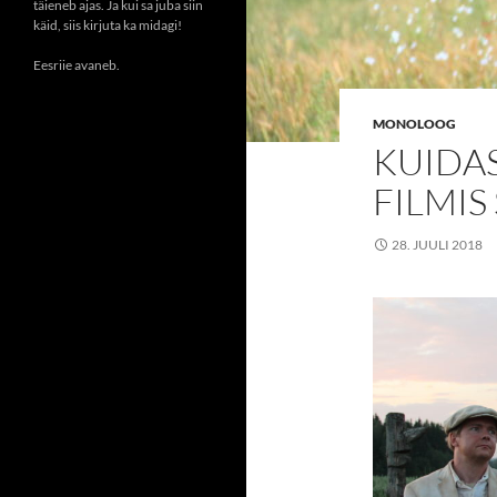
täieneb ajas. Ja kui sa juba siin
käid, siis kirjuta ka midagi!
Eesriie avaneb.
MONOLOOG
KUIDA
FILMIS
28. JUULI 2018