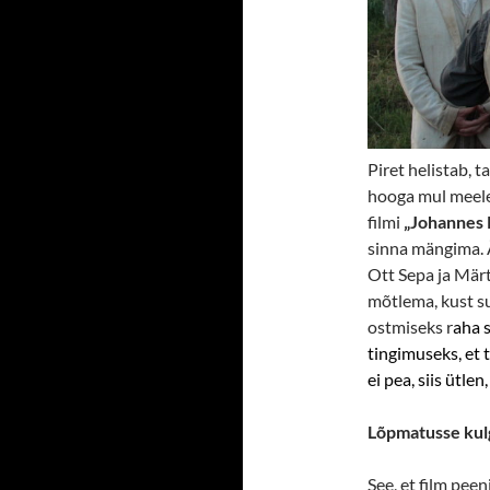
Piret helistab, 
hooga mul meele
filmi
„Johannes 
sinna mängima. Ä
Ott Sepa ja Märt
mõtlema, kust su
ostmiseks r
aha 
tingimuseks, et 
ei pea, siis ütle
Lõpmatusse kul
See, et film pee