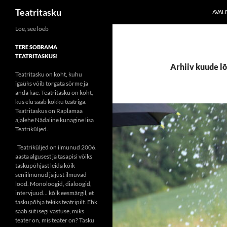
Otsi
Teatritasku
AVAL
Liigu
Loe, see loeb
sisu
TERE SOBRAMA
juurde
TEATRITASKUS!
Arhiiv kuude lõ
Teatritasku on koht, kuhu
igaüks võib torgata sõrme ja
anda käe. Teatritasku on koht,
kus elu saab kokku teatriga.
Teatritaskus on Raplamaa
ajalehe Nädaline kunagine lisa
Teatriküljed.
Teatriküljed on ilmunud 2006.
aasta algusest ja tasapisi võiks
taskupõhjast leida kõik
seniilmunud ja just ilmuvad
lood. Monoloogid, dialoogid,
intervjuud... kõik eesmärgil, et
taskupõhja tekiks teatripilt. Ehk
saab siit isegi vastuse, miks
teater on, mis teater on? Tasku