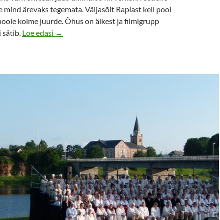
 mind ärevaks tegemata. Väljasõit Raplast kell pool
poole kolme juurde. Õhus on äikest ja filmigrupp
Kuidas ma Hardi Volmeri filmis setut mängisin
i sätib.
Loe edasi
→