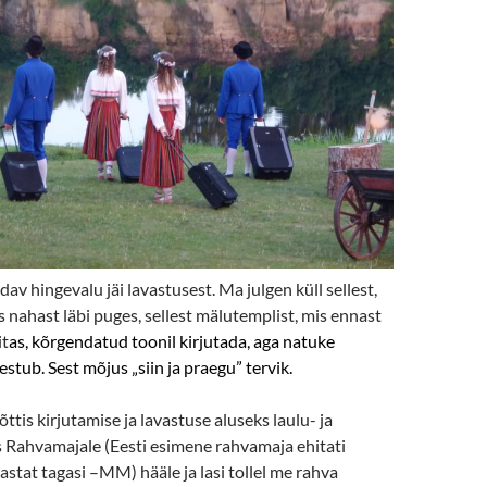
v hingevalu jäi lavastusest. Ma julgen küll sellest,
s nahast läbi puges, sellest mälutemplist, mis ennast
it
as, kõrgendatud toonil kirjutada, aga natuke
stub. Sest mõjus „siin ja praegu” tervik.
tis kirjutamise ja lavastuse aluseks laulu- ja
s Rahvamajale (Eesti esimene rahvamaja ehitati
stat tagasi –MM) hääle ja lasi tollel me rahva