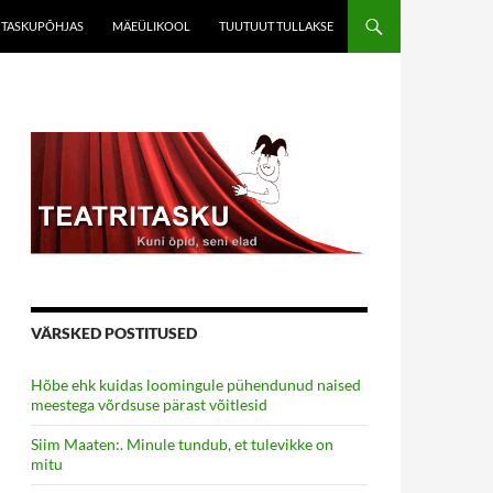
TASKUPÕHJAS
MÄEÜLIKOOL
TUUTUUT TULLAKSE
VÄRSKED POSTITUSED
Hõbe ehk kuidas loomingule pühendunud naised
meestega võrdsuse pärast võitlesid
Siim Maaten:. Minule tundub, et tulevikke on
mitu