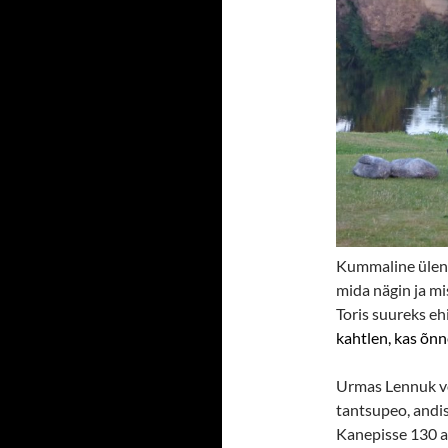
Kummaline ülenda
mida nägin ja mi
Toris suureks eh
kahtlen, kas õnne
Urmas Lennuk võt
tantsupeo, andi
Kanepisse 130 aa