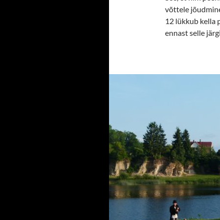
võttele jõudmine
12 lükkub kella 
ennast selle järg