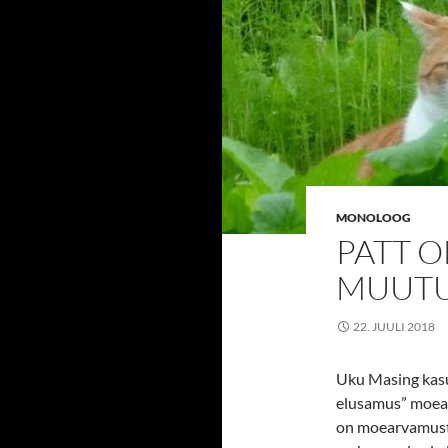
MONOLOOG
PATT O
MUUT
22. JUULI 2018
Uku Masing kasu
elusamus” moear
on moearvamust 