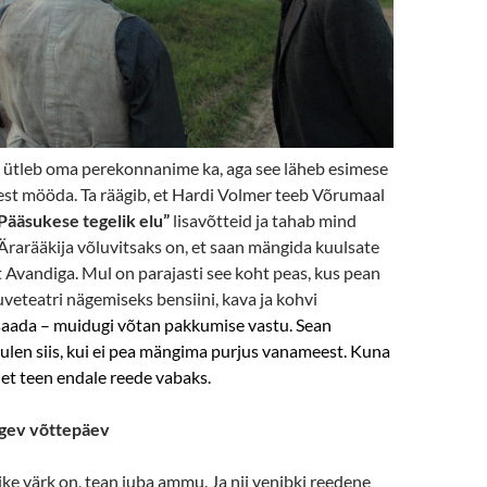
ta ütleb oma perekonnanime ka, aga see läheb esimese
st mööda. Ta räägib, et Hardi Volmer teeb Võrumaal
Pääsukese tegelik elu”
lisavõtteid ja tahab mind
rarääkija võluvitsaks on, et saan mängida kuulsate
 Avandiga. Mul on parajasti see koht peas, kus pean
veteatri nägemiseks bensiini, kava ja kohvi
saada
– muidugi võtan pakkumise vastu.
Sean
tulen siis, kui ei pea mängima purjus vanameest. Kuna
n, et teen endale reede vabaks.
gev võttepäev
nike värk on, tean juba ammu. Ja nii venibki reedene