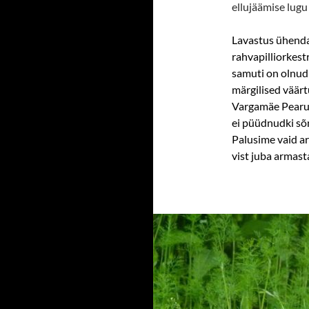
ellujäämise lugu
Lavastus
ühenda
rahvapilliorkest
samuti on olnud
märgilised väärt
Vargamäe Pearu 
ei püüdnudki sõn
Palusime vaid a
vist juba armast