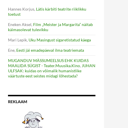
Hannes Korjus
,
Lätis kärbiti teatrite riiklikku
toetust
Eneken Aksel
,
Film „Meister ja Margarita” näitab
käimasolevat tulevikku
Mari Lepik
,
Uku Masingust sigaretistatud käega
Ene
,
Eesti jäi emadepäeval ilma teatriemata
MUGANDUV MÄSSUMEELSUS EHK KUIDAS
MAALIDA SÜGIST - Teater.Muusika.Kino
,
JUHAN
ULFSAK: kuidas on võimalik humanistlike
väärtuste eest seistes midagi lõhestada?
REKLAAM