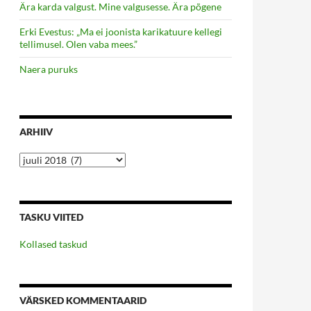
Ära karda valgust. Mine valgusesse. Ära põgene
Erki Evestus: „Ma ei joonista karikatuure kellegi
tellimusel. Olen vaba mees.”
Naera puruks
ARHIIV
Arhiiv
TASKU VIITED
Kollased taskud
VÄRSKED KOMMENTAARID