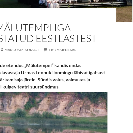
MÄLUTEMPLIGA
STATUD EESTLASTEST
MARGUS MIKOMÄGI
1 KOMMENTAAR
de etendus „
Mälutempel” kandis endas
a lavastaja Urmas Lennuki loomingu läbivat igatsust
ärkamisaja järele. Sündis valus, vaimukas ja
il kulgev teatri suursündmus.