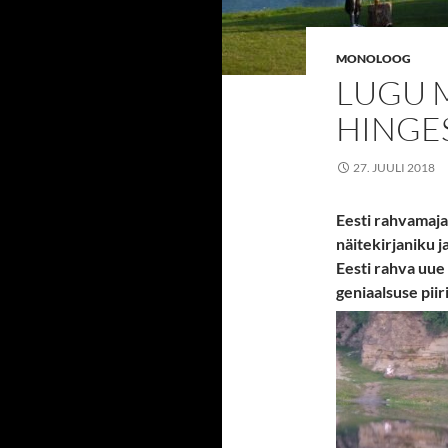
MONOLOOG
LUGU 
HINGE
27. JUULI 2018
Eesti rahvamaja
näitekirjaniku j
Eesti rahva uue 
geniaalsuse piir