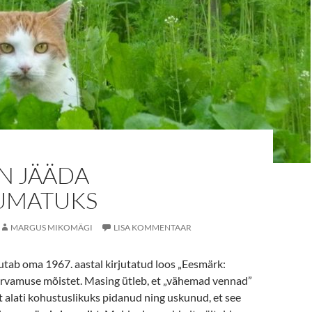
N JÄÄDA
UMATUKS
MARGUS MIKOMÄGI
LISA KOMMENTAAR
tab oma 1967. aastal kirjutatud loos „Eesmärk:
vamuse mõistet. Masing ütleb, et „vähemad vennad”
alati kohustuslikuks pidanud ning uskunud, et see