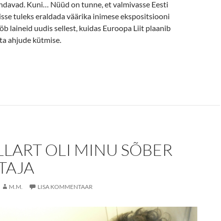
davad. Kuni… Nüüd on tunne, et valmivasse Eesti
se tuleks eraldada väärika inimese ekspositsiooni
öb laineid uudis sellest, kuidas Euroopa Liit plaanib
ta ahjude kütmise.
suse” eri varjundeid ei saa seadustada
ILLART OLI MINU SÕBER
TAJA
M.M.
LISA KOMMENTAAR