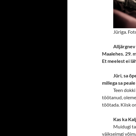
Jüriga. Fo
Alljärgnev
Maalehes. 29. ma
Et meelest ei lä
Jüri, sa õ
millega sa peal
Teen dokki
töötanud, oleme 
töötada. Kiisk o
Kas ka Kal
Muidugi tah
väikseimgi võim