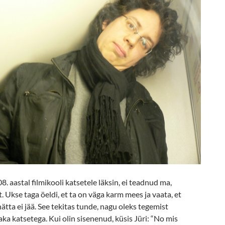
. aastal filmikooli katsetele läksin, ei teadnud ma,
rt. Ukse taga öeldi, et ta on väga karm mees ja vaata, et
ätta ei jää. See tekitas tunde, nagu oleks tegemist
aka katsetega. Kui olin sisenenud, küsis Jüri: “No mis