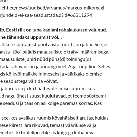
ehes:
leht.ee/news/uudised/arvamus/margus-mikomagi-
arjundeid-ei-saa-seadustada.d?id=66311294
b, Eesti riik on juba kaelani rabalaukasse vajunud.
mine tähendaks uppumist või…
s lõkete süütamist pool aastat uuriti, on jabur. See, et
asta “töö” päädis maausulistele trahvi määramisega,
t maausuliste juhid nüüd püha(d) toimingu(d)
tada tahavad, on jaburamgi veel. Aga tüüpiline. Selles
igis kõikvõimalikke inimeseks ja väärikaks olemise
e seadustega vältida võivat.
jaburus on ju ka häältevõltsimise juhtum, kus
kud nagu ühest suust kuulutavad, et teeme süsteemi
seadusi ja taas on asi kõige paremas korras. Kas
 see, kes avalikus ruumis kõvahäälselt arutas, kuidas
ese kiiresti ära rikuvad, temast väärikuse välja
emehestki tuulelipu ehk siis kõigega kohaneva