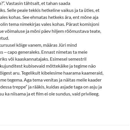
ob?”. Vastasin tähtsalt, et tahan saada
s. Selle peale tekkis hetkeline vaikus ja ta ütles, et
l vales kohas. See ehmatas hetkeks ära, ent mõne aja
t olin tema nimekirjas vales kohas. Pärast komisjoni
ue võimaluse ja mõni päev hiljem rõõmustava teate,
etud.
kursusel kõige vanem, määras Jüri mind
ks
‒
capo generaleks. Ennast nimetas ta meie
riks või kaaskannatajaks. Esimesel semestril
kujunditest kubisevaid mõttekäike ja tegime näo
igest aru. Tegelikult kibelesime haarama kaameraid,
lme tegema. Aga tema venitas ja näitas meile kaader
dessa treppe” ja rääkis, kuidas asjade taga on asju ja
su ka niisama ja et film ei ole sundus, vaid privileeg.
llart oli minu sõber ja õpetaja