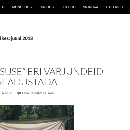
EHT
MONOLOOG
DIALOOG
EPILOOG
VABALAVA
TEGELASED
ikes: juuni 2013
SUSE” ERI VARJUNDEID
 SEADUSTADA
M.M.
LISA KOMMENTAAR