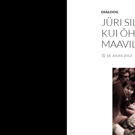
DIALOOG
JÜRI S
KUI Õ
MAAVI
18. JUUNI 2013