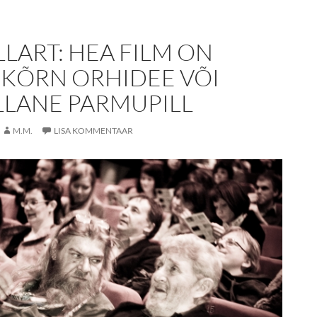
ILLART: HEA FILM ON
HKÕRN ORHIDEE VÕI
LLANE PARMUPILL
M.M.
LISA KOMMENTAAR