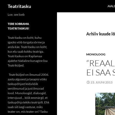
Otsi
Teatritasku
AVAL
Liigu
Loe, see loeb
sisu
TERE SOBRAMA
juurde
TEATRITASKUS!
Arhiiv kuude lõ
Teatritasku on koht, kuhu
igaüks võib torgata sõrme ja
anda käe. Teatritasku on koht,
kus elu saab kokku teatriga.
MONOLOOG
Teatritaskus on Raplamaa
“REAAL
ajalehe Nädaline kunagine lisa
Teatriküljed.
EI SAA
Teatriküljed on ilmunud 2006.
aasta algusest ja tasapisi võiks
23. JUUNI 2013
taskupõhjast leida kõik
seniilmunud ja just ilmuvad
lood. Monoloogid, dialoogid,
intervjuud... kõik eesmärgil, et
taskupõhja tekiks teatripilt. Ehk
saab siit isegi vastuse, miks
teater on, mis teater on? Tasku