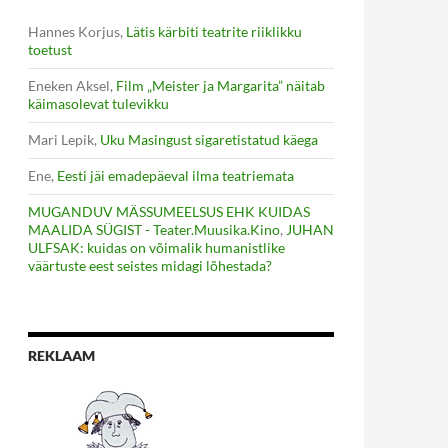
Hannes Korjus
,
Lätis kärbiti teatrite riiklikku
toetust
Eneken Aksel
,
Film „Meister ja Margarita” näitab
käimasolevat tulevikku
Mari Lepik
,
Uku Masingust sigaretistatud käega
Ene
,
Eesti jäi emadepäeval ilma teatriemata
MUGANDUV MÄSSUMEELSUS EHK KUIDAS
MAALIDA SÜGIST - Teater.Muusika.Kino
,
JUHAN
ULFSAK: kuidas on võimalik humanistlike
väärtuste eest seistes midagi lõhestada?
REKLAAM