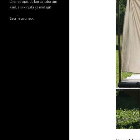
täieneb ajas. Ja kui sa juba siin
käid, siis kirjuta ka midagi!
Eesriie avaneb.