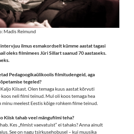
to: Madis Reimund
 intervjuu ilmus esmakordselt kümme aastat tagasi
il oleks filmimees Jüri Sillart saanud 70 aastaseks.
heks.
petad Pedagoogikaülikoolis filmitudengeid, aga
e õpetamise tegeled?
 Kaljo Kiisast. Olen temaga kuus aastat kõrvuti
koos neli filmi teinud. Mul oli koos temaga hea
n minu meelest Eestis kõige rohkem filme teinud.
jo Kiisk tahab veel mängufilmi teha?
ab. Kes „filmist vaevatuist“ ei tahaks? Anna ainult
alus. See on nagu tsirkusehobusel – kui muusika