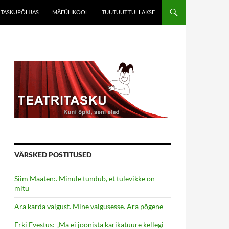
TASKUPÕHJAS
MÄEÜLIKOOL
TUUTUUT TULLAKSE
VÄRSKED POSTITUSED
Siim Maaten:. Minule tundub, et tulevikke on
mitu
Ära karda valgust. Mine valgusesse. Ära põgene
Erki Evestus: „Ma ei joonista karikatuure kellegi