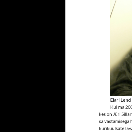
Elari Lend
Kui ma 2008
kes on Jüri Silla
sa vastamisega h
kurikuulsate lav