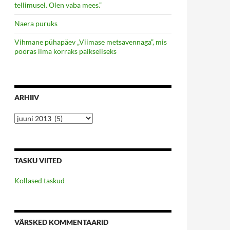
tellimusel. Olen vaba mees.”
Naera puruks
Vihmane pühapäev „Viimase metsavennaga”, mis
pööras ilma korraks päikseliseks
ARHIIV
Arhiiv
TASKU VIITED
Kollased taskud
VÄRSKED KOMMENTAARID