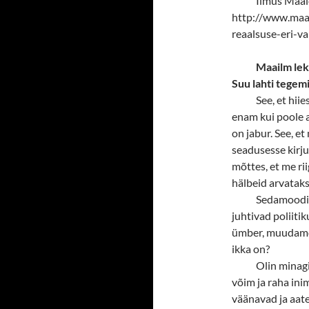
Ilmus Maal
http://www.maa
reaalsuse-eri-v
Maailm leki
Suu lahti tege
See, et hiie
enam kui poole a
on jabur. See, e
seadusesse kirju
mõttes, et me ri
hälbeid arvataks
Sedamoodi 
juhtivad poliiti
ümber, muudame 
ikka on?
Olin minagi
võim ja raha inim
väänavad ja aat