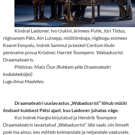
Kindral Laidoner, Ivo Uukivi, ärimees Puhk, Jüri Tiidus,
riigivanem Päts, Ain Lutsepp, niiditõmbaja, riigikogu esimees
Kaarel Eenpalu, Indrek Sammul ja keskel Centum klubi
perenaine proua Krüdner, Harriet Toompere. Wabadusrist
Draamateatris.
Pildistas: Mats Õun
(Rohkem pilte Draamateatri
koduleheküljel)
Lugu ilmus Maalehes.
Draamateatri uuslavastus „Wabadusrist“ lõhub müüti
õndsast kuldsest Pätsi ajast, kus Laidoner juhatas väge.
Kui Indrek Hargla kirjutatud ja Hendrik Toompere
Draamateatris lavastatud „Wabadusrist“ läbi saab, siis ilmselt
pole ma ainus, kes mõtleb kolmandale ja neljandale vaatusele.