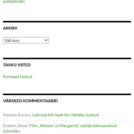
päikseliseks
ARHIIV
Arhiiv
TASKU VIITED
Kollased taskud
VÄRSKED KOMMENTAARID
Hannes Korjus
,
Lätis kärbiti teatrite riiklikku toetust
Eneken Aksel
,
Film „Meister ja Margarita” näitab käimasolevat
tulevikku