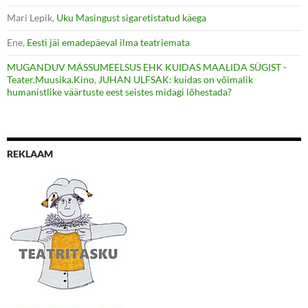
Mari Lepik
,
Uku Masingust sigaretistatud käega
Ene
,
Eesti jäi emadepäeval ilma teatriemata
MUGANDUV MÄSSUMEELSUS EHK KUIDAS MAALIDA SÜGIST -
Teater.Muusika.Kino
,
JUHAN ULFSAK: kuidas on võimalik
humanistlike väärtuste eest seistes midagi lõhestada?
REKLAAM