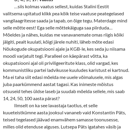
…siis kolmas vaatus sellest, kuidas Stalini Eestit
valitsema upitatud klikk pea kõik teise vaatuse peategelased
vangilaagritesse saada ja tapab, on õige tegu. Materdage mind
selle mõtte eest! Ega selle mõttekäiguga saa piirduda…
Mõeldes ja nähes, kuidas me vanavanemate omas riigis kõiki
jälgiti, pealt kuulati, kõigi järele nuhiti, läheb mõte edasi
Nõukogude okupatsiooni ajale ja KGB-le, kes seda ju niisama
moodi varjatult tegi. Paralleel on käepärast võtta, ka
okupatsiooni ajal oli priviligeeritute klass, olid vargad, kes
kommunistliku partei ladvikusse kuuludes karistust ei kartnud.
Ma ei taha siit edasi mõelda me uuele võimalusele, mis algas
juba paarkümmend aastat tagasi. Kas inimeste mõistus
otsuseid tehes üldse laseb ja suudab mõelda sellele, mis saab
14, 24, 50, 100 aasta pärast?
Ilmselt on ka see lavastaja taotlus, et selle
kuueteistkümne aasta jooksul vananeb vaid Konstantin Päts,
teised tegelased jäävad enamvähem samasse toonusesse,
milles olid etenduse alguses. Lutsepa Päts igatahes väsib ja