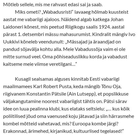
Mõtleb sellele, mis me rahvast edasi sai ja saab.
Miks ometi? „Wabadusristi“ lavaaeg hõlmab kuusteist
aastat me vabariigi ajaloos. Näidend algab katkega Johan
Laidoneri kõnest, mis peetud Riigikogu saalis 1924. aastal
pärast 1. detsembri mässu mahasurumist. Kindralit mängiv Ivo
Uukkivi kõneleb veendunult: „Mässajad ja äraandjad on
pandud sõjavälja kohtu alla. Meie Vabadussõja vaim ei ole
mitte surnud veel. Oma põhiseaduslikku korda ja vabadust
kaitseme meie viimse veretilgani…“
Kusagil sealsamas alguses kinnitab Eesti vabariigi
maailmamees Karl Robert Pusta, keda mängib Tõnu Oja,
riigivanem Konstantin Pätsile (Ain Lutsepp), et popslikkuse
väljakangutamine noorest vabariigist tähtis on. Pätsi särav
idee on luua pealinna klubi, kus elataks seltsielu: „… kus kõik
poliitilised jõud oma vaenused koju jätavad ja siin härrasmehe
kombel mõtteid vahetavad, mis? Euroopa kombe järgi?
Erakonnad, ärimehed, kirjanikud, kultuurlised tegelased!“