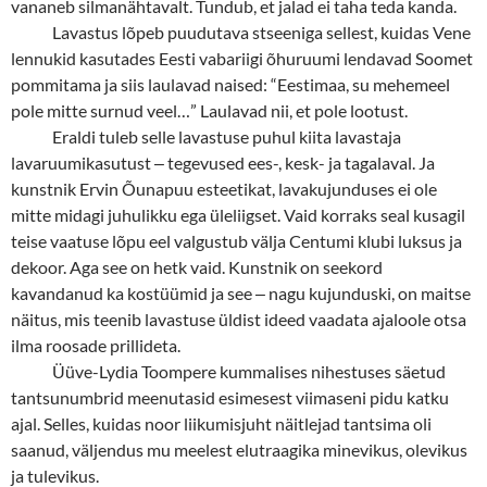
vananeb silmanähtavalt. Tundub, et jalad ei taha teda kanda.
Lavastus lõpeb puudutava stseeniga sellest, kuidas Vene
lennukid kasutades Eesti vabariigi õhuruumi lendavad Soomet
pommitama ja siis laulavad naised: “Eestimaa, su mehemeel
pole mitte surnud veel…” Laulavad nii, et pole lootust.
Eraldi tuleb selle lavastuse puhul kiita lavastaja
lavaruumikasutust
‒
tegevused ees-, kesk- ja tagalaval. Ja
kunstnik Ervin Õunapuu esteetikat, lavakujunduses ei ole
mitte midagi juhulikku ega üleliigset. Vaid korraks seal kusagil
teise vaatuse lõpu eel valgustub välja Centumi klubi luksus ja
dekoor. Aga see on hetk vaid. Kunstnik on seekord
kavandanud ka kostüümid ja see
‒
nagu kujunduski, on maitse
näitus, mis teenib lavastuse üldist ideed vaadata ajaloole otsa
ilma roosade prillideta.
Üüve-Lydia Toompere kummalises nihestuses säetud
tantsunumbrid meenutasid esimesest viimaseni pidu katku
ajal. Selles, kuidas noor liikumisjuht näitlejad tantsima oli
saanud, väljendus mu meelest elutraagika minevikus, olevikus
ja tulevikus.