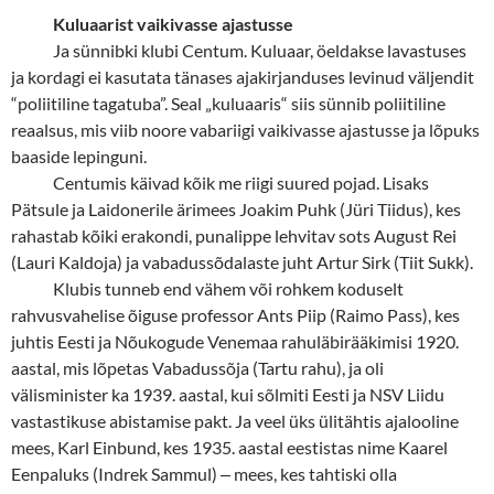
Kuluaarist vaikivasse ajastusse
Ja sünnibki klubi Centum. Kuluaar, öeldakse lavastuses
ja kordagi ei kasutata tänases ajakirjanduses levinud väljendit
“poliitiline tagatuba”. Seal „kuluaaris“ siis sünnib poliitiline
reaalsus, mis viib noore vabariigi vaikivasse ajastusse ja lõpuks
baaside lepinguni.
Centumis käivad kõik me riigi suured pojad. Lisaks
Pätsule ja Laidonerile ärimees Joakim Puhk (Jüri Tiidus), kes
rahastab kõiki erakondi, punalippe lehvitav sots August Rei
(Lauri Kaldoja) ja vabadussõdalaste juht Artur Sirk (Tiit Sukk).
Klubis tunneb end vähem või rohkem koduselt
rahvusvahelise õiguse professor Ants Piip (Raimo Pass), kes
juhtis Eesti ja Nõukogude Venemaa rahuläbirääkimisi 1920.
aastal, mis lõpetas Vabadussõja (Tartu rahu), ja oli
välisminister ka 1939. aastal, kui sõlmiti Eesti ja NSV Liidu
vastastikuse abistamise pakt. Ja veel üks ülitähtis ajalooline
mees, Karl Einbund, kes 1935. aastal eestistas nime Kaarel
Eenpaluks (Indrek Sammul)
‒
mees, kes tahtiski olla