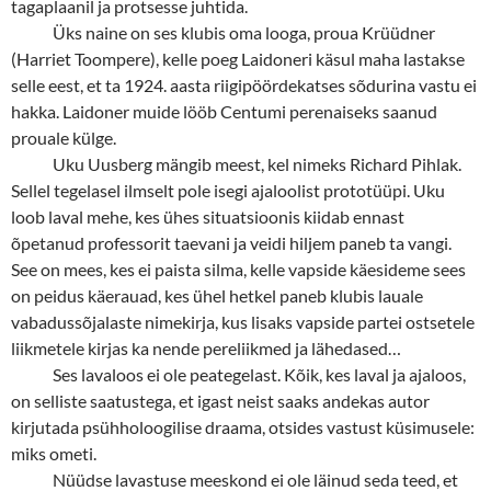
tagaplaanil ja protsesse juhtida.
Üks naine on ses klubis oma looga, proua Krüüdner
(Harriet Toompere), kelle poeg Laidoneri käsul maha lastakse
selle eest, et ta 1924. aasta riigipöördekatses sõdurina vastu ei
hakka. Laidoner muide lööb Centumi perenaiseks saanud
prouale külge.
Uku Uusberg mängib meest, kel nimeks Richard Pihlak.
Sellel tegelasel ilmselt pole isegi ajaloolist prototüüpi. Uku
loob laval mehe, kes ühes situatsioonis kiidab ennast
õpetanud professorit taevani ja veidi hiljem paneb ta vangi.
See on mees, kes ei paista silma, kelle vapside käesideme sees
on peidus käerauad, kes ühel hetkel paneb klubis lauale
vabadussõjalaste nimekirja, kus lisaks vapside partei ostsetele
liikmetele kirjas ka nende pereliikmed ja lähedased…
Ses lavaloos ei ole peategelast. Kõik, kes laval ja ajaloos,
on selliste saatustega, et igast neist saaks andekas autor
kirjutada psühholoogilise draama, otsides vastust küsimusele:
miks ometi.
Nüüdse lavastuse meeskond ei ole läinud seda teed, et