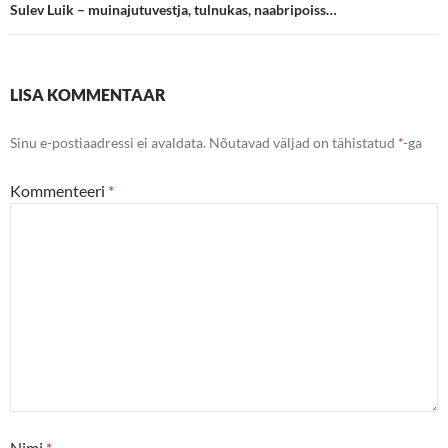
Sulev Luik – muinajutuvestja, tulnukas, naabripoiss…
LISA KOMMENTAAR
Sinu e-postiaadressi ei avaldata.
Nõutavad väljad on tähistatud
*
-ga
Kommenteeri
*
Nimi
*