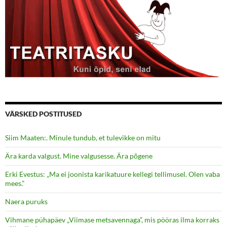
VÄRSKED POSTITUSED
Siim Maaten:. Minule tundub, et tulevikke on mitu
Ära karda valgust. Mine valgusesse. Ära põgene
Erki Evestus: „Ma ei joonista karikatuure kellegi tellimusel. Olen vaba
mees.”
Naera puruks
Vihmane pühapäev „Viimase metsavennaga”, mis pööras ilma korraks