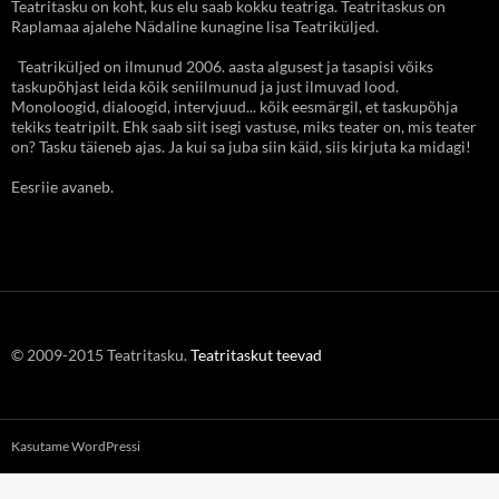
Teatritasku on koht, kus elu saab kokku teatriga. Teatritaskus on
Raplamaa ajalehe Nädaline kunagine lisa Teatriküljed.
Teatriküljed on ilmunud 2006. aasta algusest ja tasapisi võiks
taskupõhjast leida kõik seniilmunud ja just ilmuvad lood.
Monoloogid, dialoogid, intervjuud... kõik eesmärgil, et taskupõhja
tekiks teatripilt. Ehk saab siit isegi vastuse, miks teater on, mis teater
on? Tasku täieneb ajas. Ja kui sa juba siin käid, siis kirjuta ka midagi!
Eesriie avaneb.
© 2009-2015 Teatritasku.
Teatritaskut teevad
Kasutame WordPressi