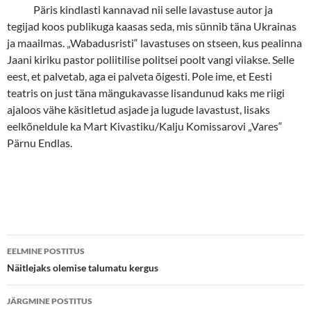
Päris kindlasti kannavad nii selle lavastuse autor ja
tegijad koos publikuga kaasas seda, mis sünnib täna Ukrainas
ja maailmas. „Wabadusristi“ lavastuses on stseen, kus pealinna
Jaani kiriku pastor poliitilise politsei poolt vangi viiakse. Selle
eest, et palvetab, aga ei palveta õigesti. Pole ime, et Eesti
teatris on just täna mängukavasse lisandunud kaks me riigi
ajaloos vähe käsitletud asjade ja lugude lavastust, lisaks
eelkõneldule ka Mart Kivastiku/Kalju Komissarovi „Vares“
Pärnu Endlas.
Postituste
EELMINE POSTITUS
töölaud
Näitlejaks olemise talumatu kergus
JÄRGMINE POSTITUS