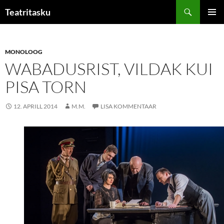
Liigu
Otsi
Teatritasku
sisu
PEAME
juurde
MONOLOOG
WABADUSRIST, VILDAK KUI
PISA TORN
12. APRILL 2014
M.M.
LISA KOMMENTAAR