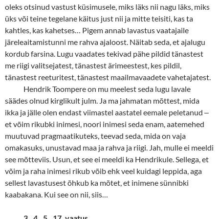
oleks otsinud vastust küsimusele, miks läks nii nagu läks, miks
üks või teine tegelane käitus just nii ja mitte teisiti, kas ta
kahtles, kas kahetses… Pigem annab lavastus vaatajaile
järeleaitamistunni me rahva ajaloost. Näitab seda, et ajalugu
kordub farsina. Lugu vaadates tekivad pähe pildid tänastest
me riigi valitsejatest, tänastest ärimeestest, kes pildil,
tänastest reeturitest, tänastest maailmavaadete vahetajatest.
Hendrik Toompere on mu meelest seda lugu lavale
säädes olnud kirglikult julm. Ja ma jahmatan mõttest, mida
ikka ja jälle olen endast viimastel aastatel eemale peletanud
‒
et võim rikubki inimesi, noori inimesi seda enam, aatemehed
muutuvad pragmaatikuteks, teevad seda, mida on vaja
omakasuks, unustavad maa ja rahva ja riigi. Jah, mulle ei meeldi
see mõtteviis. Usun, et see ei meeldi ka Hendrikule. Sellega, et
võim ja raha inimesi rikub võib ehk veel kuidagi leppida, aga
sellest lavastusest õhkub ka mõtet, et inimene sünnibki
kaabakana. Kui see on nii, siis…
3., 4., 5., 17. vaatus