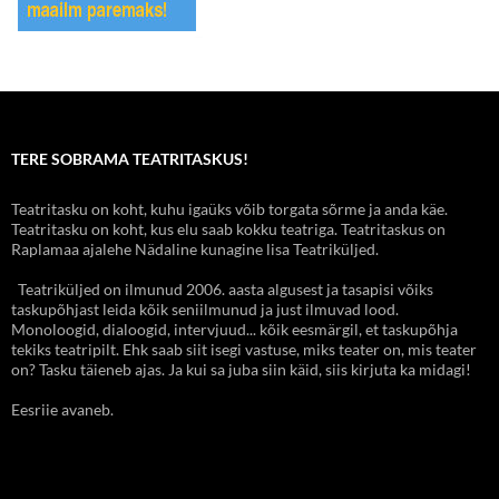
TERE SOBRAMA TEATRITASKUS!
Teatritasku on koht, kuhu igaüks võib torgata sõrme ja anda käe.
Teatritasku on koht, kus elu saab kokku teatriga. Teatritaskus on
Raplamaa ajalehe Nädaline kunagine lisa Teatriküljed.
Teatriküljed on ilmunud 2006. aasta algusest ja tasapisi võiks
taskupõhjast leida kõik seniilmunud ja just ilmuvad lood.
Monoloogid, dialoogid, intervjuud... kõik eesmärgil, et taskupõhja
tekiks teatripilt. Ehk saab siit isegi vastuse, miks teater on, mis teater
on? Tasku täieneb ajas. Ja kui sa juba siin käid, siis kirjuta ka midagi!
Eesriie avaneb.