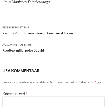
Ilmus Maalehes.
Fotod erakogu.
Postituste
EELMINE POSTITUS
töölaud
Rasmus Puur: Süvenemine on tänapäeval luksus
JÄRGMINE POSTITUS
Raudtee, millel pole rööpaid
LISA KOMMENTAAR
Sinu e-postiaadressi ei avaldata.
Nõutavad väljad on tähistatud
*
-ga
Kommenteeri
*