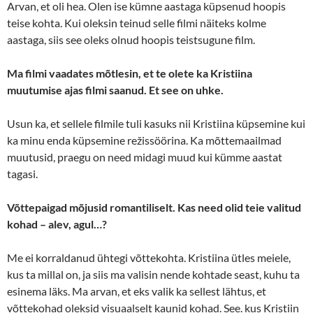
Arvan, et oli hea. Olen ise kümne aastaga küpsenud hoopis
teise kohta. Kui oleksin teinud selle filmi näiteks kolme
aastaga, siis see oleks olnud hoopis teistsugune film.
Ma filmi vaadates mõtlesin, et te olete ka Kristiina
muutumise ajas filmi saanud. Et see on uhke.
Usun ka, et sellele filmile tuli kasuks nii Kristiina küpsemine kui
ka minu enda küpsemine režissöörina. Ka mõttemaailmad
muutusid, praegu on need midagi muud kui kümme aastat
tagasi.
Võttepaigad mõjusid romantiliselt. Kas need olid teie valitud
kohad – alev, agul…?
Me ei korraldanud ühtegi võttekohta. Kristiina ütles meiele,
kus ta millal on, ja siis ma valisin nende kohtade seast, kuhu ta
esinema läks. Ma arvan, et eks valik ka sellest lähtus, et
võttekohad oleksid visuaalselt kaunid kohad. See. kus Kristiin