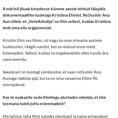
8.märtsil jõuab kinodesse kümme aastat tehtud täispikk
dokumentaalfilm luuletaja Kristiina Ehinist. Režissöör Anu
Aun ütleb, et „Vetelkõndija” on film sellest, kuidas Kristiina
loob oma ellu argipoeesiat.
Kristiin Ehin ses filmis, nii nagu ka oma viimaste aastete
luuletustes, räägib naistet, kes on elanud enne meid.
Esiemadest. Sellest, kuidas ta majakavahiks olles tundis ära
vana iseenda.
Seepärast on kuidagi sümboolne, et saan režissöör Anu
Aunaga rääkida ajal, kui ta on oma vanaema Elleni 90.
sünnipäeval.
Kas te osakasite seda filmitegu alustades mõelda, et ühe
teemana tuleb juttu esieemadest?
Ma tahtsin teha filmi naiseks olemisest ja naise erinevatest