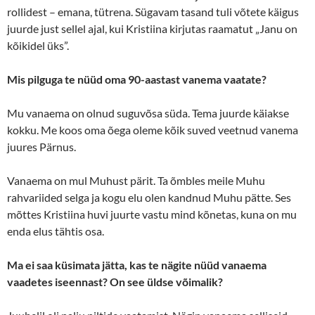
rollidest – emana, tütrena. Sügavam tasand tuli võtete käigus
juurde just sellel ajal, kui Kristiina kirjutas raamatut „Janu on
kõikidel üks”.
Mis pilguga te nüüd oma 90-aastast vanema vaatate?
Mu vanaema on olnud suguvõsa süda. Tema juurde käiakse
kokku. Me koos oma õega oleme kõik suved veetnud vanema
juures Pärnus.
Vanaema on mul Muhust pärit. Ta õmbles meile Muhu
rahvariided selga ja kogu elu olen kandnud Muhu pätte. Ses
mõttes Kristiina huvi juurte vastu mind kõnetas, kuna on mu
enda elus tähtis osa.
Ma ei saa küsimata jätta, kas te nägite nüüd vanaema
vaadetes iseennast? On see üldse võimalik?