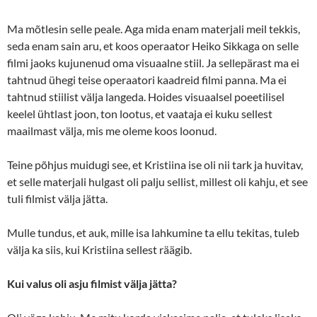
Ma mõtlesin selle peale. Aga mida enam materjali meil tekkis,
seda enam sain aru, et koos operaator Heiko Sikkaga on selle
filmi jaoks kujunenud oma visuaalne stiil. Ja sellepärast ma ei
tahtnud ühegi teise operaatori kaadreid filmi panna. Ma ei
tahtnud stiilist välja langeda. Hoides visuaalsel poeetilisel
keelel ühtlast joon, ton lootus, et vaataja ei kuku sellest
maailmast välja, mis me oleme koos loonud.
Teine põhjus muidugi see, et Kristiina ise oli nii tark ja huvitav,
et selle materjali hulgast oli palju sellist, millest oli kahju, et see
tuli filmist välja jätta.
Mulle tundus, et auk, mille isa lahkumine ta ellu tekitas, tuleb
välja ka siis, kui Kristiina sellest räägib.
Kui valus oli asju filmist välja jätta?