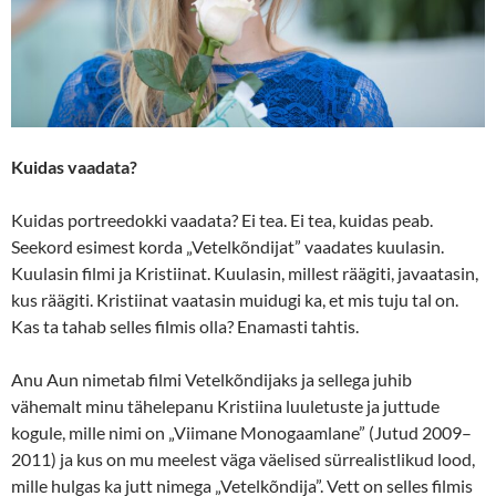
Kuidas vaadata?
Kuidas portreedokki vaadata? Ei tea. Ei tea, kuidas peab.
Seekord esimest korda „Vetelkõndijat” vaadates kuulasin.
Kuulasin filmi ja Kristiinat. Kuulasin, millest räägiti, javaatasin,
kus räägiti. Kristiinat vaatasin muidugi ka, et mis tuju tal on.
Kas ta tahab selles filmis olla? Enamasti tahtis.
Anu Aun nimetab filmi Vetelkõndijaks ja sellega juhib
vähemalt minu tähelepanu Kristiina luuletuste ja juttude
kogule, mille nimi on „Viimane Monogaamlane” (Jutud 2009–
2011) ja kus on mu meelest väga väelised sürrealistlikud lood,
mille hulgas ka jutt nimega „Vetelkõndija”. Vett on selles filmis