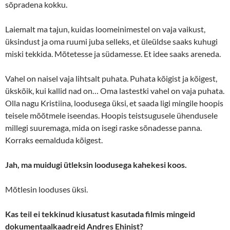
sõpradena kokku.
Laiemalt ma tajun, kuidas loomeinimestel on vaja vaikust,
üksindust ja oma ruumi juba selleks, et üleüldse saaks kuhugi
miski tekkida. Mõtetesse ja südamesse. Et idee saaks areneda.
Vahel on naisel vaja lihtsalt puhata. Puhata kõigist ja kõigest,
ükskõik, kui kallid nad on… Oma lastestki vahel on vaja puhata.
Olla nagu Kristiina, loodusega üksi, et saada ligi mingile hoopis
teisele mõõtmele iseendas. Hoopis teistsugusele ühendusele
millegi suuremaga, mida on isegi raske sõnadesse panna.
Korraks eemalduda kõigest.
Jah, ma muidugi ütleksin loodusega kahekesi koos.
Mõtlesin looduses üksi.
Kas teil ei tekkinud kiusatust kasutada filmis mingeid
dokumentaalkaadreid Andres Ehinist?