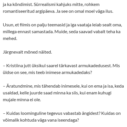
ja ka kõndimist. Sürrealismi kahjuks mitte, rohkem
romantiseeritud argipäeva. Ja see on omal moel väga ilus.
Usun, et filmis on palju teemasid ja iga vaataja leiab sealt oma,
millega ennast samastada. Muide, seda saavad vabalt teha ka
mehed.
Järgnevalt mõned näited.
– Kristiina jutt üksikul saarel tärkavast armukadedusest. Mis
üldse on see, mis teeb inimese armukadedaks?
– Äratundmine, mis tähendab inimesele, kui on ema ja isa, keda
usaldad, kelle juurde saad minna ka siis, kui enam kuhugi
mujale minna ei ole.
– Kuidas loominguline tegevus vabastab ängidest? Kuidas on
võimalik kohtuda väga vana iseendaga?