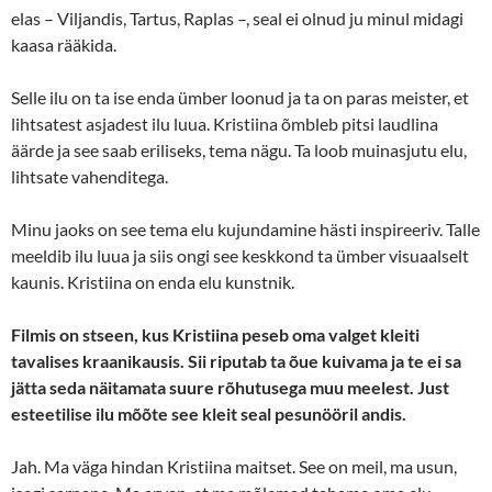
elas – Viljandis, Tartus, Raplas –, seal ei olnud ju minul midagi
kaasa rääkida.
Selle ilu on ta ise enda ümber loonud ja ta on paras meister, et
lihtsatest asjadest ilu luua. Kristiina õmbleb pitsi laudlina
äärde ja see saab eriliseks, tema nägu. Ta loob muinasjutu elu,
lihtsate vahenditega.
Minu jaoks on see tema elu kujundamine hästi inspireeriv. Talle
meeldib ilu luua ja siis ongi see keskkond ta ümber visuaalselt
kaunis. Kristiina on enda elu kunstnik.
Filmis on stseen, kus Kristiina peseb oma valget kleiti
tavalises kraanikausis. Sii riputab ta õue kuivama ja te ei sa
jätta seda näitamata suure rõhutusega muu meelest. Just
esteetilise ilu mõõte see kleit seal pesunööril andis.
Jah. Ma väga hindan Kristiina maitset. See on meil, ma usun,