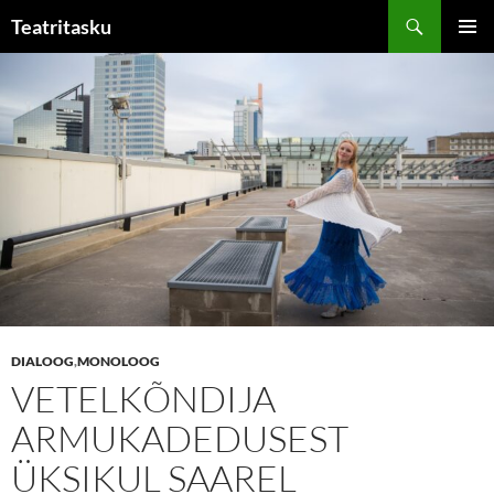
Liigu
Otsi
Teatritasku
sisu
PEAME
juurde
DIALOOG
,
MONOLOOG
VETELKÕNDIJA
ARMUKADEDUSEST
ÜKSIKUL SAAREL