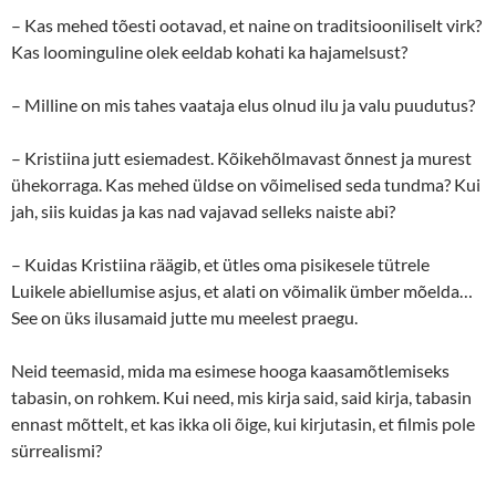
– Kas mehed tõesti ootavad, et naine on traditsiooniliselt virk?
Kas loominguline olek eeldab kohati ka hajamelsust?
– Milline on mis tahes vaataja elus olnud ilu ja valu puudutus?
– Kristiina jutt esiemadest. Kõikehõlmavast õnnest ja murest
ühekorraga. Kas mehed üldse on võimelised seda tundma? Kui
jah, siis kuidas ja kas nad vajavad selleks naiste abi?
– Kuidas Kristiina räägib, et ütles oma pisikesele tütrele
Luikele abiellumise asjus, et alati on võimalik ümber mõelda…
See on üks ilusamaid jutte mu meelest praegu.
Neid teemasid, mida ma esimese hooga kaasamõtlemiseks
tabasin, on rohkem. Kui need, mis kirja said, said kirja, tabasin
ennast mõttelt, et kas ikka oli õige, kui kirjutasin, et filmis pole
sürrealismi?