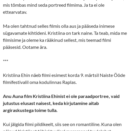
mis tõmbas mind seda portreed filmima. Ja ta ei ole
ettearvatav.
Ma olen tahtnud selles filmis olla aus ja pääseda inimese
sügavamate kihtideni. Kristiina on tark naine. Ta teab, mida me
filmisime ja oleme ka rääkinud sellest, mis teemad filmi
pääsesid. Ootame ära.
***
Kristiina Ehin näeb filmi esimest korda 9. märtsil Naiste Ööde
filmifestivalil oma kodulinnas Raplas.
Anu Auna film Kristiina Ehinist ei ole paraadportree, vaid
jutustus elusast naisest, keda kirjutamine aitab
argiraskustega toime tulla.
Kui jälgida filmi pildikeelt, siis see on romantiline. Kuna olen