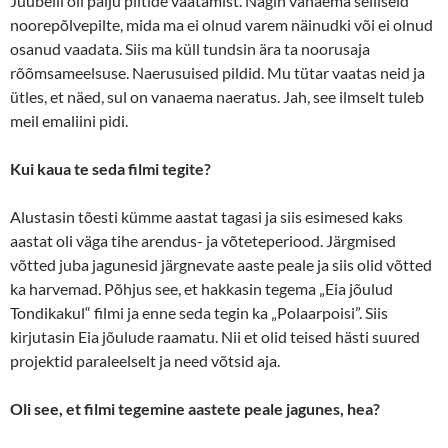
Juubelil oli palju piltide vaatamist. Nägin vanaema selliseid
noorepõlvepilte, mida ma ei olnud varem näinudki või ei olnud
osanud vaadata. Siis ma küll tundsin ära ta noorusaja
rõõmsameelsuse. Naerusuised pildid. Mu tütar vaatas neid ja
ütles, et näed, sul on vanaema naeratus. Jah, see ilmselt tuleb
meil emaliini pidi.
Kui kaua te seda filmi tegite?
Alustasin tõesti kümme aastat tagasi ja siis esimesed kaks
aastat oli väga tihe arendus- ja võteteperiood. Järgmised
võtted juba jagunesid järgnevate aaste peale ja siis olid võtted
ka harvemad. Põhjus see, et hakkasin tegema „Eia jõulud
Tondikakul“ filmi ja enne seda tegin ka „Polaarpoisi”. Siis
kirjutasin Eia jõulude raamatu. Nii et olid teised hästi suured
projektid paraleelselt ja need võtsid aja.
Oli see, et filmi tegemine aastete peale jagunes, hea?