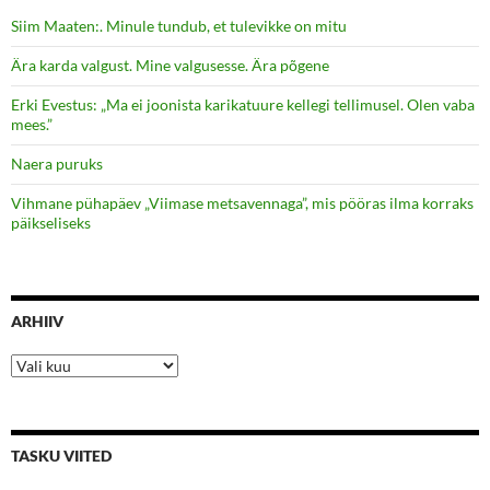
Siim Maaten:. Minule tundub, et tulevikke on mitu
Ära karda valgust. Mine valgusesse. Ära põgene
Erki Evestus: „Ma ei joonista karikatuure kellegi tellimusel. Olen vaba
mees.”
Naera puruks
Vihmane pühapäev „Viimase metsavennaga”, mis pööras ilma korraks
päikseliseks
ARHIIV
Arhiiv
TASKU VIITED