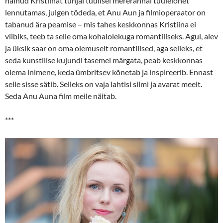
näinud Kristiinat tühjal tuulisel mererannal tuulelohet
lennutamas, julgen tõdeda, et Anu Aun ja filmioperaator on
tabanud ära peamise – mis tahes keskkonnas Kristiina ei
viibiks, teeb ta selle oma kohalolekuga romantiliseks. Agul, alev
ja üksik saar on oma olemuselt romantilised, aga selleks, et
seda kunstilise kujundi tasemel märgata, peab keskkonnas
olema inimene, keda ümbritsev kõnetab ja inspireerib. Ennast
selle sisse sätib. Selleks on vaja lahtisi silmi ja avarat meelt.
Seda Anu Auna film meile näitab.
***