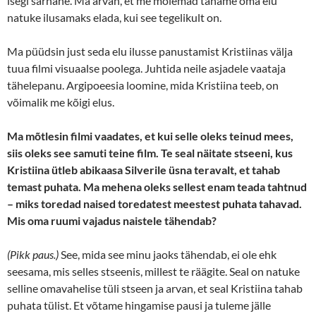
isegi sarnane. Ma arvan, et me mõlemad tahame oma elu
natuke ilusamaks elada, kui see tegelikult on.
Ma püüdsin just seda elu ilusse panustamist Kristiinas välja
tuua filmi visuaalse poolega. Juhtida neile asjadele vaataja
tähelepanu. Argipoeesia loomine, mida Kristiina teeb, on
võimalik me kõigi elus.
Ma mõtlesin filmi vaadates, et kui selle oleks teinud mees,
siis oleks see samuti teine film. Te seal näitate stseeni, kus
Kristiina ütleb
abikaasa
Silverile üsna teravalt, et tahab
temast puhata. Ma mehena oleks sellest enam teada tahtnud
– miks toredad naised toredatest meestest puhata tahavad.
Mis oma ruumi vajadus naistele tähendab?
(Pikk paus.)
See, mida see minu jaoks tähendab, ei ole ehk
seesama, mis selles stseenis, millest te räägite. Seal on natuke
selline omavahelise tüli stseen ja arvan, et seal Kristiina tahab
puhata tülist. Et võtame hingamise pausi ja tuleme jälle