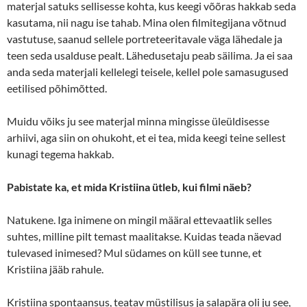
materjal satuks sellisesse kohta, kus keegi võõras hakkab seda
kasutama, nii nagu ise tahab. Mina olen filmitegijana võtnud
vastutuse, saanud sellele portreteeritavale väga lähedale ja
teen seda usalduse pealt. Lähedusetaju peab säilima. Ja ei saa
anda seda materjali kellelegi teisele, kellel pole samasugused
eetilised põhimõtted.
Muidu võiks ju see materjal minna mingisse üleüldisesse
arhiivi, aga siin on ohukoht, et ei tea, mida keegi teine sellest
kunagi tegema hakkab.
Pabistate ka, et mida Kristiina ütleb, kui filmi näeb?
Natukene. Iga inimene on mingil määral ettevaatlik selles
suhtes, milline pilt temast maalitakse. Kuidas teada näevad
tulevased inimesed? Mul südames on küll see tunne, et
Kristiina jääb rahule.
Kristiina spontaansus, teatav müstilisus ja salapära oli ju see,