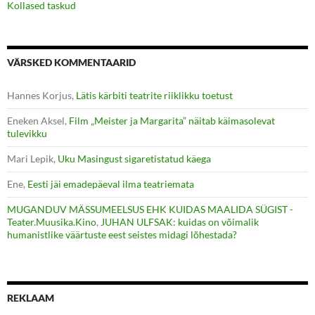
Kollased taskud
VÄRSKED KOMMENTAARID
Hannes Korjus
,
Lätis kärbiti teatrite riiklikku toetust
Eneken Aksel
,
Film „Meister ja Margarita” näitab käimasolevat
tulevikku
Mari Lepik
,
Uku Masingust sigaretistatud käega
Ene
,
Eesti jäi emadepäeval ilma teatriemata
MUGANDUV MÄSSUMEELSUS EHK KUIDAS MAALIDA SÜGIST -
Teater.Muusika.Kino
,
JUHAN ULFSAK: kuidas on võimalik
humanistlike väärtuste eest seistes midagi lõhestada?
REKLAAM