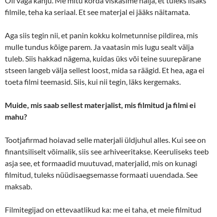
Oli väga kahju. Me mitu korda viskasime nalja, et tuleks lisaks
filmile, teha ka seriaal. Et see materjal ei jääks näitamata.
Aga siis tegin nii, et panin kokku kolmetunnise pildirea, mis
mulle tundus kõige parem. Ja vaatasin mis lugu sealt välja
tuleb. Siis hakkad nägema, kuidas üks või teine suurepärane
stseen langeb välja sellest loost, mida sa räägid. Et hea, aga ei
toeta filmi teemasid. Siis, kui nii tegin, läks kergemaks.
Muide, mis saab sellest materjalist, mis filmitud ja filmi ei
mahu?
Tootjafirmad hoiavad selle materjali üldjuhul alles. Kui see on
finantsiliselt võimalik, siis see arhiveeritakse. Keeruliseks teeb
asja see, et formaadid muutuvad, materjalid, mis on kunagi
filmitud, tuleks nüüdisaegsemasse formaati uuendada. See
maksab.
Filmitegijad on ettevaatlikud ka: me ei taha, et meie filmitud