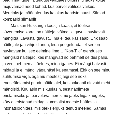
palun mängige.“ Etendust vaadates olidki mu jaoks kõige
mõjuvamad need kohad, kus parvel valitses vaikus.
Mereloks ja möödalendav kajakas kandsid pausi. Silmad
kompasid silmapiiri.
Ma usun Hussariga koos ja kaasa, et tõelise
süvenemise korral on näitlejal võimalik igavust huvitavalt
mängida. Lavasta igavust… ma ei tea, kas saab. Ehk saab
näitlejale jah vihjeid anda, teda peegeldada, et see on
huvitavam kui see eelmine ilme… “Kon-Tiki” etenduses
mängisid näitlejad, kes mängivad no pehmelt öeldes palju,
ja veel pehmemalt öeldes, mida iganes. Ei mängi halvasti
midagi ja ei mängi väga hästi ka enamasti. Ehk on see minu
suhtumise viga, aga mu meelest jäigi see nõks
eneseületamist puudu näitlejatel, kes ookeanil olevaid mehi
mängisid. Kuulasin mis kuulasin, sest näoilmete
eristamiseks jäi parvelava meres mu jaoks liiga kaugeks,
kõrv ei eristanud midagi kummalist meeste hääles ja
intonatsioonides, mis oleks erguks teinud meeled. Samas