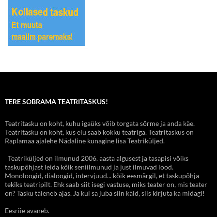
TERE SOBRAMA TEATRITASKUS!
Teatritasku on koht, kuhu igaüks võib torgata sõrme ja anda käe.
Teatritasku on koht, kus elu saab kokku teatriga. Teatritaskus on
Raplamaa ajalehe Nädaline kunagine lisa Teatriküljed.
Teatriküljed on ilmunud 2006. aasta algusest ja tasapisi võiks
taskupõhjast leida kõik seniilmunud ja just ilmuvad lood.
Monoloogid, dialoogid, intervjuud... kõik eesmärgil, et taskupõhja
tekiks teatripilt. Ehk saab siit isegi vastuse, miks teater on, mis teater
on? Tasku täieneb ajas. Ja kui sa juba siin käid, siis kirjuta ka midagi!
Eesriie avaneb.