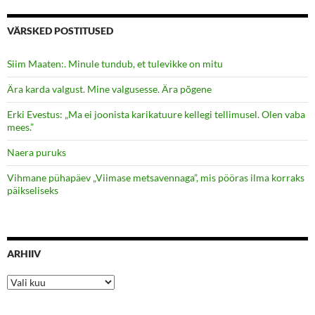
VÄRSKED POSTITUSED
Siim Maaten:. Minule tundub, et tulevikke on mitu
Ära karda valgust. Mine valgusesse. Ära põgene
Erki Evestus: „Ma ei joonista karikatuure kellegi tellimusel. Olen vaba
mees.”
Naera puruks
Vihmane pühapäev „Viimase metsavennaga”, mis pööras ilma korraks
päikseliseks
ARHIIV
Arhiiv