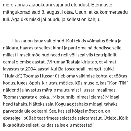
mererannas ajaookeani vajunud etendust. Etenduste
mängukorrad said 3. augustil otsa. Usun, et ka kommertsedu
tuli. Aga üks miski jäi puudu ja sellest on kahju.
Hussar on kaua vait olnud. Kui tekkis võimalus öelda ja
näidata, haaras ta sellest kinni ja pani oma näidendisse selle,
millest ilmselt mõelnud need neli või isegi viis teatripildilt
eemal olemise aastat. (Virumaa Teataja kirjutab, et viimati
lavastas ta 2004. aastal, kui Baltoscandalil mängiti tükki
“Huiakk”.) Toomas Hussar ütleb oma vaikimise kohta, et töötas
kodus, luges, õppis, kirjutas, mõtles. Küsimusele, kas “Kon-Tiki”
näidend ja lavastus märgib muutumist Hussari maailmas,
Toomas vastata ei oska. „Mis sunnib inimesi elama? Midagi
head tahaks. Näiteks saia. Kogu aeg tahaks midagi, tahaks
parvetada üle ookeani. See, kas sel kõigel mõtet on, on
ebaselge,“ püüab teatrimees seletada seletamatut. Ütleb: „Kõik
ikka sõltub sellest, kuidas sa ise elu mõtestad.“