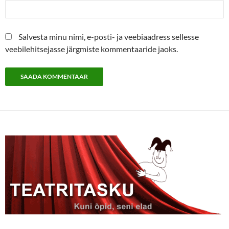
Salvesta minu nimi, e-posti- ja veebiaadress sellesse
veebilehitsejasse järgmiste kommentaaride jaoks.