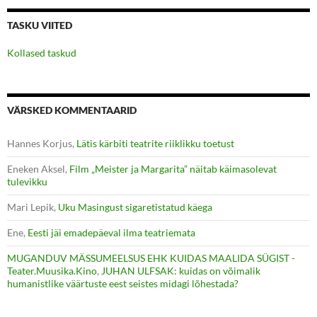
TASKU VIITED
Kollased taskud
VÄRSKED KOMMENTAARID
Hannes Korjus
,
Lätis kärbiti teatrite riiklikku toetust
Eneken Aksel
,
Film „Meister ja Margarita” näitab käimasolevat
tulevikku
Mari Lepik
,
Uku Masingust sigaretistatud käega
Ene
,
Eesti jäi emadepäeval ilma teatriemata
MUGANDUV MÄSSUMEELSUS EHK KUIDAS MAALIDA SÜGIST -
Teater.Muusika.Kino
,
JUHAN ULFSAK: kuidas on võimalik
humanistlike väärtuste eest seistes midagi lõhestada?