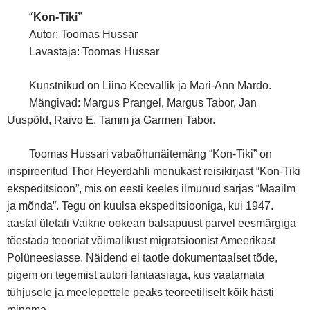
“
Kon-Tiki”
Autor: Toomas Hussar
Lavastaja: Toomas Hussar
Kunstnikud on Liina Keevallik ja Mari-Ann Mardo.
Mängivad: Margus Prangel, Margus Tabor, Jan
Uuspõld, Raivo E. Tamm ja Garmen Tabor.
Toomas Hussari vabaõhunäitemäng “Kon-Tiki” on
inspireeritud Thor Heyerdahli menukast reisikirjast “Kon-Tiki
ekspeditsioon”, mis on eesti keeles ilmunud sarjas “Maailm
ja mõnda”. Tegu on kuulsa ekspeditsiooniga, kui 1947.
aastal ületati Vaikne ookean balsapuust parvel eesmärgiga
tõestada teooriat võimalikust migratsioonist Ameerikast
Polüneesiasse. Näidend ei taotle dokumentaalset tõde,
pigem on tegemist autori fantaasiaga, kus vaatamata
tühjusele ja meelepettele peaks teoreetiliselt kõik hästi
minema.