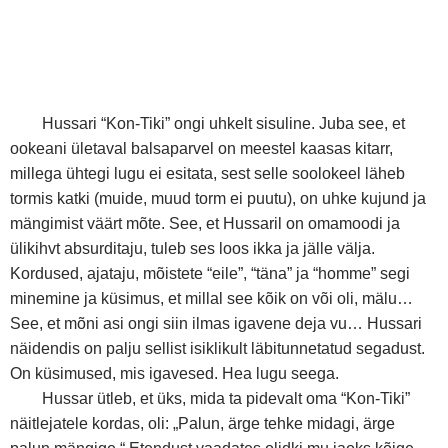
Hussari “Kon-Tiki” ongi uhkelt sisuline. Juba see, et
ookeani ületaval balsaparvel on meestel kaasas kitarr,
millega ühtegi lugu ei esitata, sest selle soolokeel läheb
tormis katki (muide, muud torm ei puutu), on uhke kujund ja
mängimist väärt mõte. See, et Hussaril on omamoodi ja
ülikihvt absurditaju, tuleb ses loos ikka ja jälle välja.
Kordused, ajataju, mõistete “eile”, “täna” ja “homme” segi
minemine ja küsimus, et millal see kõik on või oli, mälu…
See, et mõni asi ongi siin ilmas igavene deja vu… Hussari
näidendis on palju sellist isiklikult läbitunnetatud segadust.
On küsimused, mis igavesed. Hea lugu seega.
Hussar ütleb, et üks, mida ta pidevalt oma “Kon-Tiki”
näitlejatele kordas, oli: „Palun, ärge tehke midagi, ärge