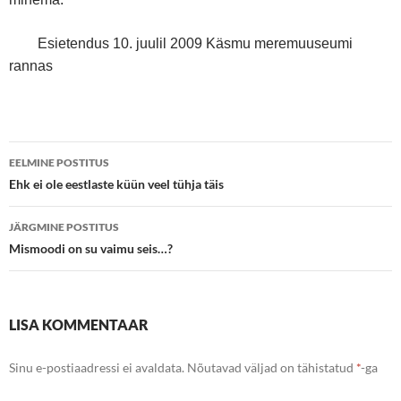
Esietendus 10. juulil 2009 Käsmu meremuuseumi
rannas
Postituste
EELMINE POSTITUS
töölaud
Ehk ei ole eestlaste küün veel tühja täis
JÄRGMINE POSTITUS
Mismoodi on su vaimu seis…?
LISA KOMMENTAAR
Sinu e-postiaadressi ei avaldata.
Nõutavad väljad on tähistatud
*
-ga