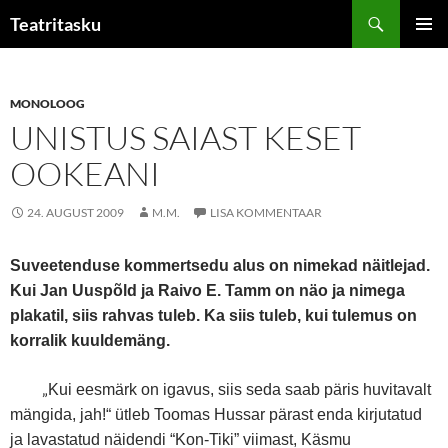
Liigu
Otsi
Teatritasku
sisu
PEAME
juurde
MONOLOOG
UNISTUS SAIAST KESET
OOKEANI
24. AUGUST 2009
M.M.
LISA KOMMENTAAR
Suveetenduse kommertsedu alus on nimekad näitlejad.
Kui Jan Uuspõld ja Raivo E. Tamm on näo ja nimega
plakatil, siis rahvas tuleb. Ka siis tuleb, kui tulemus on
korralik kuuldemäng.
„
Kui eesmärk on igavus, siis seda saab päris huvitavalt
mängida, jah!“ ütleb Toomas Hussar pärast enda kirjutatud
ja lavastatud näidendi “Kon-Tiki” viimast, Käsmu