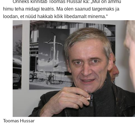
Õnneks kinnitab Toomas Hussar ka: „Mul on ammu
himu teha midagi teatris. Ma olen saanud targemaks ja
loodan, et nüüd hakkab kõik libedamalt minema.“
Toomas Hussar