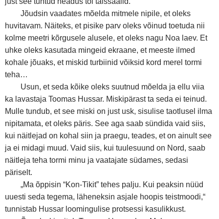
just see tuntud headus tõi täissaalid.
Jõudsin vaadates mõelda mitmele nipile, et oleks
huvitavam. Näiteks, et pisike parv oleks võinud toetuda nii
kolme meetri kõrgusele alusele, et oleks nagu Noa laev. Et
uhke oleks kasutada mingeid ekraane, et meeste ilmed
kohale jõuaks, et miskid turbiinid võiksid kord merel tormi
teha…
Usun, et seda kõike oleks suutnud mõelda ja ellu viia
ka lavastaja Toomas Hussar. Miskipärast ta seda ei teinud.
Mulle tundub, et see miski on just usk, sisulise taotlusel ilma
nipitamata, et oleks päris. See aga saab sündida vaid siis,
kui näitlejad on kohal siin ja praegu, teades, et on ainult see
ja ei midagi muud. Vaid siis, kui tuulesuund on Nord, saab
näitleja teha tormi minu ja vaatajate südames, sedasi
päriselt.
„Ma õppisin “Kon-Tikit” tehes palju. Kui peaksin nüüd
uuesti seda tegema, läheneksin asjale hoopis teistmoodi,“
tunnistab Hussar loomingulise protsessi kasulikkust.