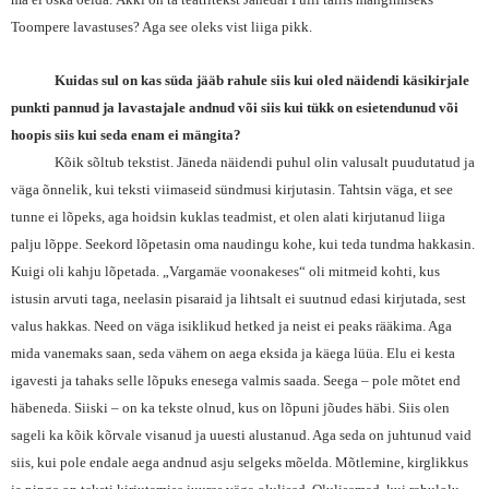
Toompere lavastuses? Aga see oleks vist liiga pikk.
Kuidas sul on kas süda jääb rahule siis kui oled näidendi käsikirjale
punkti pannud ja lavastajale andnud või siis kui tükk on esietendunud või
hoopis siis kui seda enam ei mängita?
Kõik sõltub tekstist. Jäneda näidendi puhul olin valusalt puudutatud ja
väga õnnelik, kui teksti viimaseid sündmusi kirjutasin. Tahtsin väga, et see
tunne ei lõpeks, aga hoidsin kuklas teadmist, et olen alati kirjutanud liiga
palju lõppe. Seekord lõpetasin oma naudingu kohe, kui teda tundma hakkasin.
Kuigi oli kahju lõpetada. „Vargamäe voonakeses“ oli mitmeid kohti, kus
istusin arvuti taga, neelasin pisaraid ja lihtsalt ei suutnud edasi kirjutada, sest
valus hakkas. Need on väga isiklikud hetked ja neist ei peaks rääkima. Aga
mida vanemaks saan, seda vähem on aega eksida ja käega lüüa. Elu ei kesta
igavesti ja tahaks selle lõpuks enesega valmis saada. Seega – pole mõtet end
häbeneda. Siiski – on ka tekste olnud, kus on lõpuni jõudes häbi. Siis olen
sageli ka kõik kõrvale visanud ja uuesti alustanud. Aga seda on juhtunud vaid
siis, kui pole endale aega andnud asju selgeks mõelda. Mõtlemine, kirglikkus