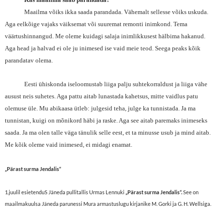
Maailma võiks ikka saada parandada. Vähemalt sellesse võiks uskuda.
Aga eelkõige vajaks väiksemat või suuremat remonti inimkond. Tema
väärtushinnangud. Me oleme kuidagi salaja inimlikkusest hälbima hakanud.
Aga head ja halvad ei ole ju inimesed ise vaid meie teod. Seega peaks kõik
parandatav olema.
Eesti ühiskonda iseloomustab liiga palju suhtekorraldust ja liiga vähe
ausust neis suhetes. Aga pattu aitab lunastada kahetsus, mitte vaidlus patu
olemuse üle. Mu abikaasa ütleb: julgesid teha, julge ka tunnistada. Ja ma
tunnistan, kuigi on mõnikord häbi ja raske. Aga see aitab paremaks inimeseks
saada. Ja ma olen talle väga tänulik selle eest, et ta minusse usub ja mind aitab.
Me kõik oleme vaid inimesed, ei midagi enamat.
„Pärast surma Jendalis“
1.juulil esietenduS Jäneda pullitallis Urmas Lennuki
„Pärast surma Jendalis“.
See on
maailmakuulsa Jäneda parunessi Mura armastuslugu kirjanike M. Gorki ja G. H. Wellsiga.