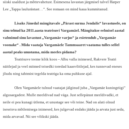
siiski usaldust ja mõttevahetust. Esimesena lavastan järgmisel talvel Harper
Lee „Tappa laulurästast…“. See romaan on mind kaua kummitanud.
Lisaks Jänedal mängitavale „Pärast surma Jendalis“ lavastusele, on
sinu tehtud ka 2011.aasta teatrisuvi Vargamäel. Mängitakse eelmisel aastal
valminud sinu lavastust „Vargamäe varjus“ ja esietendub „Vargamäe
voonake“ . Mida vaataja Vargamäele Tammsaaret vaatama tulles sellel
aastal peaks unustama, mida meeles pidama?
Teatrisuve teeme kõik koos – Albu valla inimesed, Rakvere Teatri
näitlejad ja veel mitmed teisedki toredad kaasvõitlejad, kes tunnevad eneses
jõudu ning tahtmist tegelda teatriga ka oma puhkuse ajal.
Olen Vargamäele tulnud vaatajat jälginud juba „Vargamäe kuningriigi“
algusaegadest. Mulle meeldivad nad väga. Just sellepärast meeldivadki, et
neile ei pea kunagi ütlema, et unustage see või teine. Nad on alati olnud
iseseisva mõtlemisega inimesed, kes julgevad endaks jääda ja arvata just seda,
mida arvavad. Nii see võikski jääda.