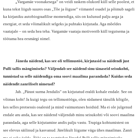
„
Vargamäe voonakesega“ on veidi raskem olukord küll selle poolest, et
kuna tekst liigub suures osas „Tõe ja õiguse“ viimastel osadel ja põimub sageli
ka kirjaniku autobiograafilise momendiga, siis on kulunud palju aega ja
energiat, et seda võimalikult selgeks ja puhtaks kirjutada. Aga mõeldes
vaatajale – on seda hea teha. Vargamäe vaataja motiveerib küll tegutsema ja
töötama hea eesmärgi nimel.
Jäneda näidend, kas see oli tellimustöö, kirjutasid sa näidendi just
Pulli tallis mängimiseks? Väljendab see näidend sinu tänaseid seisukohti,
tunnistad sa selle näidendiga oma soovi maailma parandada? Kuidas seda
näidendit zanriliselt nimetad?
Jah. „Pärast surma Jendalis“ on kirjutatud eraldi kohale endale. See on
võimas koht! Ja kuigi tegu on tellimustööga, olen südamest tänulik kõigile,
kes selles protsessis osalesid ja mind vaimustuses hoidsid. Ma ei ole julgenud
endale aru anda, kas see näidend väljendab minu seisukohti või soovi maailma
parandada, aga selle kirjutamine andis palju vastu. Trupiga kohtumistest on
see elevus säilinud ja kasvanud. Järelikult liigume väga ühes maailmas. Zanri
ma ei oska öelda. Äkki on ta teatritekst Jänedal Pulli tallis mängimiseks