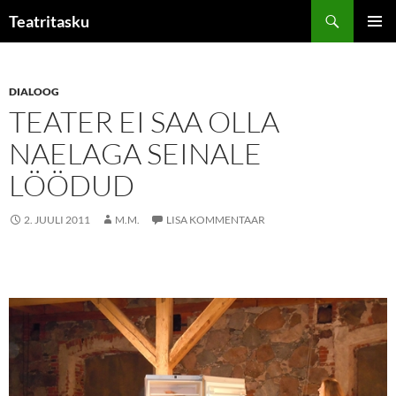
Liigu
Otsi
Teatritasku
sisu
PEAME
juurde
DIALOOG
TEATER EI SAA OLLA
NAELAGA SEINALE
LÖÖDUD
2. JUULI 2011
M.M.
LISA KOMMENTAAR