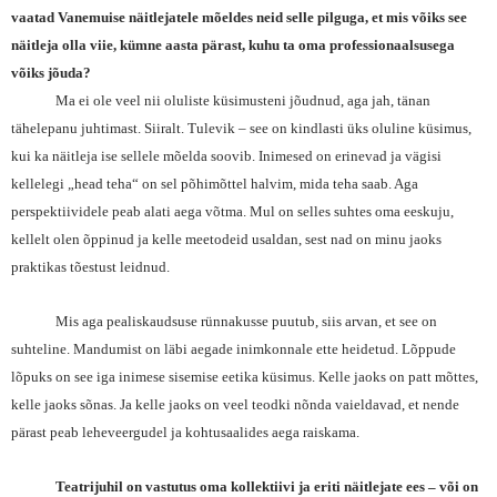
vaatad Vanemuise näitlejatele mõeldes neid selle pilguga, et mis võiks see
näitleja olla viie, kümne aasta pärast, kuhu ta oma professionaalsusega
võiks jõuda?
Ma ei ole veel nii oluliste küsimusteni jõudnud, aga jah, tänan
tähelepanu juhtimast. Siiralt. Tulevik – see on kindlasti üks oluline küsimus,
kui ka näitleja ise sellele mõelda soovib. Inimesed on erinevad ja vägisi
kellelegi „head teha“ on sel põhimõttel halvim, mida teha saab. Aga
perspektiividele peab alati aega võtma. Mul on selles suhtes oma eeskuju,
kellelt olen õppinud ja kelle meetodeid usaldan, sest nad on minu jaoks
praktikas tõestust leidnud.
Mis aga pealiskaudsuse rünnakusse puutub, siis arvan, et see on
suhteline. Mandumist on läbi aegade inimkonnale ette heidetud. Lõppude
lõpuks on see iga inimese sisemise eetika küsimus. Kelle jaoks on patt mõttes,
kelle jaoks sõnas. Ja kelle jaoks on veel teodki nõnda vaieldavad, et nende
pärast peab leheveergudel ja kohtusaalides aega raiskama.
Teatrijuhil on vastutus oma kollektiivi ja eriti näitlejate ees – või on