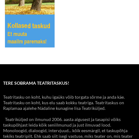
TERE SOBRAMA TEATRITASKUS!
Teatritasku on koht, kuhu igaüks võib torgata sõrme ja anda käe.
Teatritasku on koht, kus elu saab kokku teatriga. Teatritaskus on
Raplamaa ajalehe Nädaline kunagine lisa Teatriküljed.
Teatriküljed on ilmunud 2006. aasta algusest ja tasapisi võiks
taskupõhjast leida kõik seniilmunud ja just ilmuvad lood.
Monoloogid, dialoogid, intervjuud... kõik eesmärgil, et taskupõhja
tekiks teatripilt. Ehk saab siit isegi vastuse, miks teater on, mis teater