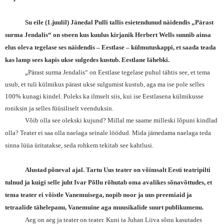
Su eile (1.juulil) Jänedal Pulli tallis esietendunud näidendis „Pärast
surma Jendalis“ on stseen kus kuulus kirjanik Herbert Wells sunnib ainsa
elus oleva tegelase ses näidendis – Eestlase – külmutuskappi, et saada teada
kas lamp sees kapis ukse sulgedes kustub. Eestlane lähebki.
„
Pärast surma Jendalis“ on Eestlase tegelase puhul tähtis see, et tema
usub, et tuli külmikus pärast ukse sulgumist kustub, aga ma ise pole selles
100% kunagi kindel. Poleks ka ilmselt siis, kui ise Eestlasena külmikusse
roniksin ja selles füüsiliselt veenduksin.
Võib olla see olekski kujund? Millal me saame milleski lõpuni kindlad
olla? Teater ei saa olla naelaga seinale löödud. Mida jämedama naelaga teda
sinna lüüa üritatakse, seda rohkem tekitab see kahtlusi.
Alustad põneval ajal. Tartu Uus teater on võimsalt Eesti teatripilti
tulnud ja kuigi selle juht Ivar Põllu rõhutab oma avalikes sõnavõttudes, et
tema teater ei võistle Vanemuisega, nopib noor ja uus preemiaid ja
tetraalide tähelepanu, Vanemuine aga muusikalide suurt publikumenu.
Aeg on aeg ja teater on teater. Kuni ta Juhan Liiva sõnu kasutades