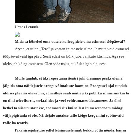
Urmas Lennuk.
Mida sa kõneled oma uutele kolleegidele oma esimesel tööpäeval?
Arvan, et ütlen „Tere“ ja vaatan inimestele silma. Ja mitte vaid esimesel
tööpäeval vaid iga päev. Sealt edasi on kõik juba valikute küsimus. Aga see
oleks jah kõige esmasem. Olen seda usku, et kõik algab algusest.
Mulle tundub, et üks repertuaariteatri juhi ülesanne peaks olema
jälgida oma näitlejatele arenguvõimaluste loomine. Praegusel ajal tundub
üldises plaanis olevat nii, et näitleja saab näitlejaks publiku silmis siis kui ta
on tihti televiisoris, seriaalides ja veel veidramates ülesannetes. Ja ühel
hetkel ta siis unustatakse, enamasti siis kui sellest inimesest enam midagi
väljapigistada ei ole. Näitlejale antakse talle kõige kergemini sobituvaid
rolle ka teatris.
Pika sissejuhatuse sellel küsimusele saab kokku võtta nõnda, kas sa