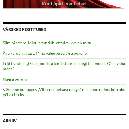
VÄRSKED POSTITUSED
Siim Maaten:. Minule tundub, et tulevikke on mitu
Ära karda valgust. Mine valgusesse. Ära põgene
Erki Evestus: „Ma ei joonista karikatuure kellegi tellimusel. Olen vaba
mees.”
Naera puruks
Vihmane pühapäev „Viimase metsavennaga”, mis pööras ilma korraks
päikseliseks
ARHIIV