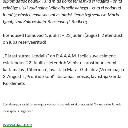
diplomaatide nõunik. Kuid mida kõike temast ka ei räägita – on ta
eelkõige siiski vaid naine. Võib olla selle vahega – et ta ei oodanud
inimõiguslastelt enda soo vabastamist. Tema tegi seda ise. Maria
Ignatjevna Zakrevskaja-Bencendorff-Budberg.
Etendused toimuvad 1. juulist – 23 juulini (augusti 2 etendust
on juba reserveeritud)
„Pärast surma Jendalis“ on R.A.A.A.M-i selle suve esimene
esietendus. 22. Juulil esietendub Viinistu kunstimuuseumi
katlamajas „Tühermaa“, lavastaja Marat Gatsalov (Venemaa) ja
3. Augustil „Pruutide kool“ Tõstamaa mõisas, lavastaja Gerda
Kordemets
Etenduse päevadel on soovijate võimalik osaleda ekskursioonidel “Skandaalse Jäneda
mõisaproua jälgedes “
www.raaam.ee