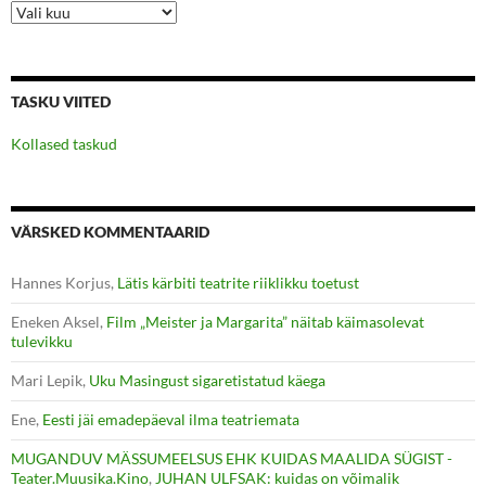
Arhiiv
TASKU VIITED
Kollased taskud
VÄRSKED KOMMENTAARID
Hannes Korjus
,
Lätis kärbiti teatrite riiklikku toetust
Eneken Aksel
,
Film „Meister ja Margarita” näitab käimasolevat
tulevikku
Mari Lepik
,
Uku Masingust sigaretistatud käega
Ene
,
Eesti jäi emadepäeval ilma teatriemata
MUGANDUV MÄSSUMEELSUS EHK KUIDAS MAALIDA SÜGIST -
Teater.Muusika.Kino
,
JUHAN ULFSAK: kuidas on võimalik