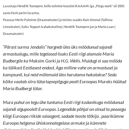
Lavastaja Hendrik Toompere, kelle eelmine koostöö R.A.A.A.M.-iga „Põrgu wärk“ oli 2005
aasta Eesti parim lavastus.
Peaosas Merle Palmiste (Draamateater) ja teistes osades Rain Simmul (Tallinna
Linnateater), Sulev Teppart (vabakutseline), Hendrik Toompere jun ja Marta Laan (
Draamateater)
“Pärast surma Jendalis” hargneb üles üks möödunud sajandi
armastuslugu, mille tegelased lisaks Eesti riigi alamale Maria
Budbergile ka Maksim Gorki ja H.G. Wells. Muidugi ei saa mööda
ka tülikast Eestlasest endast. Aga milline vahe on armastusel ja
kampsunil, kui neid mõlemaid üles harutama hakatakse? Seda
kõike vaatab siira tütarlapsepilguga pealt Euroopas Muraks hüütud
Maria Budbergi tütar.
Mura puhul on tegu ühe tuntuma Eesti riigi kodanikuga möödunud
sajandi algupoolelt Euroopas. Legendide põhjal on olnud ta peaaegu
kõigi Euroopa riikide salaagent, sadade teoste tõlkija , paarikümne
Euroopa helgema ühiskonnategelase armuke ja kümnete