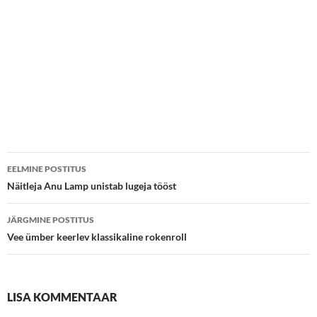
Postituste
EELMINE POSTITUS
töölaud
Näitleja Anu Lamp unistab lugeja tööst
JÄRGMINE POSTITUS
Vee ümber keerlev klassikaline rokenroll
LISA KOMMENTAAR