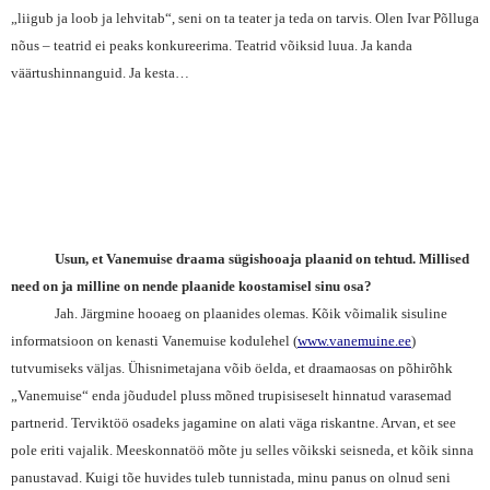
„liigub ja loob ja lehvitab“, seni on ta teater ja teda on tarvis. Olen Ivar Põlluga
nõus – teatrid ei peaks konkureerima. Teatrid võiksid luua. Ja kanda
väärtushinnanguid. Ja kesta…
Usun, et Vanemuise draama sügishooaja plaanid on tehtud. Millised
need on ja milline on nende plaanide koostamisel sinu osa?
Jah. Järgmine hooaeg on plaanides olemas. Kõik võimalik sisuline
informatsioon on kenasti Vanemuise kodulehel (
www.vanemuine.ee
)
tutvumiseks väljas. Ühisnimetajana võib öelda, et draamaosas on põhirõhk
„Vanemuise“ enda jõududel pluss mõned trupisiseselt hinnatud varasemad
partnerid. Terviktöö osadeks jagamine on alati väga riskantne. Arvan, et see
pole eriti vajalik. Meeskonnatöö mõte ju selles võikski seisneda, et kõik sinna
panustavad. Kuigi tõe huvides tuleb tunnistada, minu panus on olnud seni