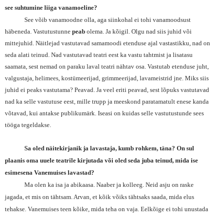
see suhtumine liiga vanamoeline?
See võib vanamoodne olla, aga siinkohal ei tohi vanamoodsust
häbeneda. Vastutustunne
peab
olema. Ja kõigil. Olgu nad siis juhid või
mittejuhid. Näitlejad vastutavad samamoodi etenduse ajal vastastikku, nad on
seda alati teinud. Nad vastutavad teatri eest ka vastu tahtmist ja lisatasu
saamata, sest nemad on paraku laval teatri nähtav osa. Vastutab etenduse juht,
valgustaja, helimees, kostümeerijad, grimmeerijad, lavameistrid jne. Miks siis
juhid ei peaks vastutama? Peavad. Ja veel eriti peavad, sest lõpuks vastutavad
nad ka selle vastutuse eest, mille trupp ja meeskond paratamatult enese kanda
võtavad, kui antakse publikumärk. Iseasi on kuidas selle vastutustunde sees
tööga tegeldakse.
Sa oled näitekirjanik ja lavastaja, kumb rohkem, täna? On sul
plaanis oma uuele teatrile kirjutada või oled seda juba teinud, mida ise
esimesena Vanemuises lavastad?
Ma olen ka isa ja abikaasa. Naaber ja kolleeg. Neid asju on raske
jagada, et mis on tähtsam. Arvan, et kõik võiks tähtsaks saada, mida elus
tehakse. Vanemuises teen kõike, mida teha on vaja. Eelkõige ei tohi unustada