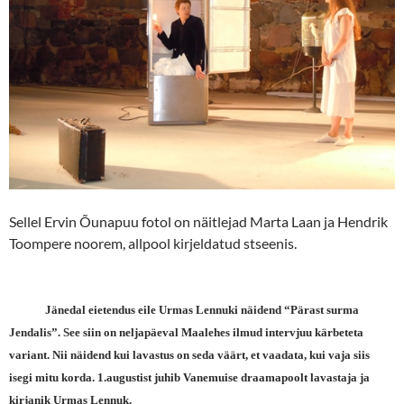
Sellel Ervin Õunapuu fotol on näitlejad Marta Laan ja Hendrik
Toompere noorem, allpool kirjeldatud stseenis.
Jänedal eietendus eile Urmas Lennuki näidend “Pärast surma
Jendalis”. See siin on neljapäeval Maalehes ilmud intervjuu kärbeteta
variant. Nii näidend kui lavastus on seda väärt, et vaadata, kui vaja siis
isegi mitu korda. 1.augustist juhib Vanemuise draamapoolt lavastaja ja
kirjanik Urmas Lennuk.