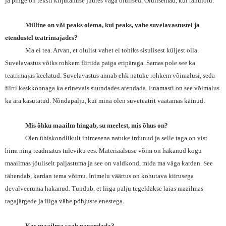
ja pinge on teksti kirjutamise juures väga olulised. Olulisemad, kui rahulolu.
Milline on või peaks olema, kui peaks, vahe suvelavastustel ja
etendustel teatrimajades?
Ma ei tea. Arvan, et olulist vahet ei tohiks sisulisest küljest olla.
Suvelavastus võiks rohkem flirtida paiga eripäraga. Samas pole see ka
teatrimajas keelatud. Suvelavastus annab ehk natuke rohkem võimalusi, seda
flirti keskkonnaga ka erinevais suundades arendada. Enamasti on see võimalus
ka ära kasutatud. Nõndapalju, kui mina olen suveteatrit vaatamas käinud.
Mis õhku maailm hingab, su meelest, mis õhus on?
Olen ühiskondlikult inimesena natuke irdunud ja selle taga on vist
hirm ning teadmatus tuleviku ees. Materiaalsuse võim on hakanud kogu
maailmas jõuliselt paljastuma ja see on valdkond, mida ma väga kardan. See
tähendab, kardan tema võimu. Inimelu väärtus on kohutava kiirusega
devalveeruma hakanud. Tundub, et liiga palju tegeldakse laias maailmas
tagajärgede ja liiga vähe põhjuste enestega.
Kas maailma saab parandada?