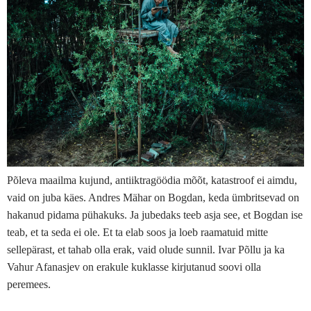
Põleva maailma kujund, antiiktragöödia mõõt, katastroof ei aimdu,
vaid on juba käes. Andres Mähar on Bogdan, keda ümbritsevad on
hakanud pidama pühakuks. Ja jubedaks teeb asja see, et Bogdan ise
teab, et ta seda ei ole. Et ta elab soos ja loeb raamatuid mitte
sellepärast, et tahab olla erak, vaid olude sunnil. Ivar Põllu ja ka
Vahur Afanasjev on erakule kuklasse kirjutanud soovi olla
peremees.