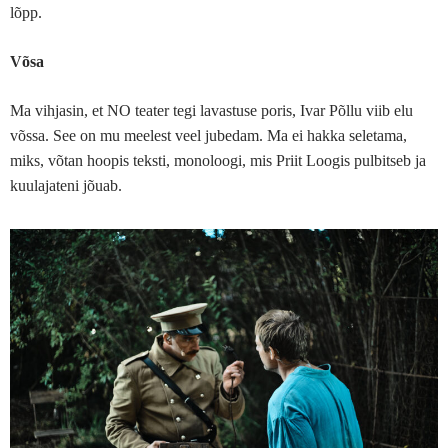
lõpp.
Võsa
Ma vihjasin, et NO teater tegi lavastuse poris, Ivar Põllu viib elu
võssa. See on mu meelest veel jubedam. Ma ei hakka seletama,
miks, võtan hoopis teksti, monoloogi, mis Priit Loogis pulbitseb ja
kuulajateni jõuab.