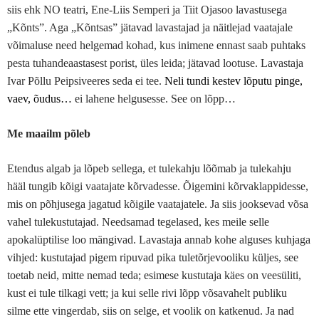
siis ehk NO teatri, Ene-Liis Semperi ja Tiit Ojasoo lavastusega
„Kõnts”. Aga „Kõntsas” jätavad lavastajad ja näitlejad vaatajale
võimaluse need helgemad kohad, kus inimene ennast saab puhtaks
pesta tuhandeaastasest porist, üles leida; jätavad lootuse. Lavastaja
Ivar Põllu Peipsiveeres seda ei tee.
Neli tundi kestev lõputu pinge,
vaev, õudus…
ei lahene helgusesse. See on lõpp…
Me maailm põleb
Etendus algab ja lõpeb sellega, et tulekahju lõõmab ja tulekahju
hääl tungib kõigi vaatajate kõrvadesse. Õigemini kõrvaklappidesse,
mis on põhjusega jagatud kõigile vaatajatele. Ja siis jooksevad võsa
vahel tulekustutajad. Needsamad tegelased, kes meile selle
apokalüptilise loo mängivad. Lavastaja annab kohe alguses kuhjaga
vihjed: kustutajad pigem ripuvad pika tuletõrjevooliku küljes, see
toetab neid, mitte nemad teda; esimese kustutaja käes on veesüliti,
kust ei tule tilkagi vett; ja kui selle rivi lõpp võsavahelt publiku
silme ette vingerdab, siis on selge, et voolik on katkenud. Ja nad