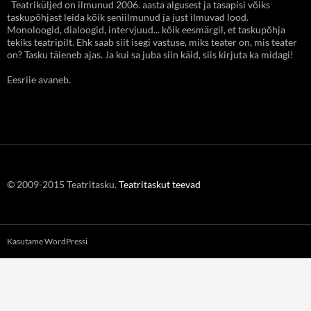
Teatriküljed on ilmunud 2006. aasta algusest ja tasapisi võiks
taskupõhjast leida kõik seniilmunud ja just ilmuvad lood.
Monoloogid, dialoogid, intervjuud... kõik eesmärgil, et taskupõhja
tekiks teatripilt. Ehk saab siit isegi vastuse, miks teater on, mis teater
on? Tasku täieneb ajas. Ja kui sa juba siin käid, siis kirjuta ka midagi!
Eesriie avaneb.
© 2009-2015 Teatritasku.
Teatritaskut teevad
Kasutame WordPressi