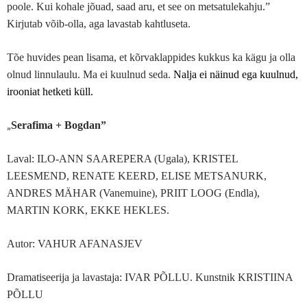
poole. Kui kohale jõuad, saad aru, et see on metsatulekahju.”
Kirjutab võib-olla, aga lavastab kahtluseta.
Tõe huvides pean lisama, et kõrvaklappides kukkus ka kägu ja olla
olnud linnulaulu. Ma ei kuulnud seda.
Nalja ei näinud ega kuulnud,
irooniat hetketi küll.
„
Serafima + Bogdan”
Laval: ILO-ANN SAAREPERA (Ugala), KRISTEL
LEESMEND, RENATE KEERD, ELISE METSANURK,
ANDRES MÄHAR (Vanemuine), PRIIT LOOG (Endla),
MARTIN KORK, EKKE HEKLES.
Autor: VAHUR AFANASJEV
Dramatiseerija ja lavastaja: IVAR PÕLLU. Kunstnik KRISTIINA
PÕLLU