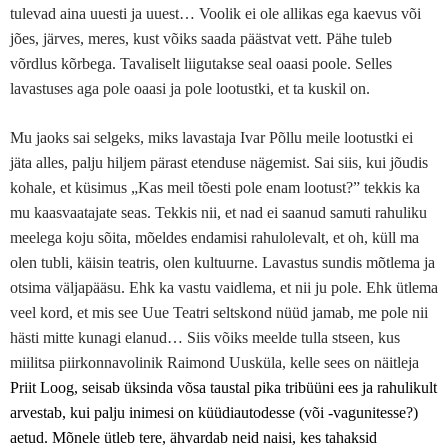
tulevad aina uuesti ja uuest… Voolik ei ole allikas ega kaevus või
jões, järves, meres, kust võiks saada päästvat vett.
Pähe tuleb
võrdlus kõrbega. Tavaliselt liigutakse seal oaasi poole. Selles
lavastuses aga pole oaasi ja pole lootustki, et ta kuskil on.
Mu jaoks sai selgeks, miks lavastaja Ivar Põllu meile lootustki ei
jäta alles, palju hiljem pärast etenduse nägemist. Sai siis, kui jõudis
kohale, et küsimus „Kas meil tõesti pole enam lootust?” tekkis ka
mu kaasvaatajate seas. Tekkis nii, et nad ei saanud samuti rahuliku
meelega koju sõita, mõeldes endamisi rahulolevalt, et oh, küll ma
olen tubli, käisin teatris, olen kultuurne. Lavastus sundis mõtlema ja
otsima väljapääsu. Ehk ka vastu vaidlema, et nii ju pole. Ehk ütlema
veel kord, et mis see Uue Teatri seltskond nüüd jamab, me pole nii
hästi mitte kunagi elanud… Siis võiks meelde tulla stseen, kus
miilitsa piirkonnavolinik Raimond Uusküla, kelle sees on näitleja
Priit Loog, seisab üksinda võsa taustal pika tribüüni ees ja rahulikult
arvestab, kui palju inimesi on
küüdiautodesse (või -vagunitesse?)
a
etud. Mõnele ütleb tere, ähvardab neid naisi, kes tahaksid