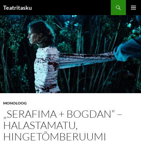
Liigu
Otsi
Teatritasku
sisu
PEAME
juurde
MONOLOOG
„SERAFIMA + BOGDAN” –
HALASTAMATU,
HINGETÕMBERUUMI