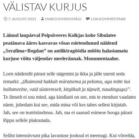
VÄLISTAV KURJUS
7. AUGUST 2021
MARGUS MIKOMÄGI
LISA KOMMENTAAR
Läinud laupäeval Peipsiveeres Kolkjas kohe Sibulatee
peatänava ääres kasvavas võsas esietendunud näidend
„Serafima+Bogdan” on antiiktragöödia mõõtu halastamatu
kurjuse võitu väljendav meelerännak. Monumentaalne.
Loen näidendit pärast selle nägemist ja ikka ja jälle uuesti seda
remarki: „(
Raimond hakkab märatsema ja peksma, aga mitte kui
hullumeelne, vaid süsteemselt, kirglikult ja täpselt, naudinguga)”.
Te ilmselt ei usu mind, aga kindlasti on see, mis te etendust vaadates
näete, jubedam kui see, mida mina või kes tahes sellest kirjutab.
Jah, see on teatrisündmus. Jah, ma ei saanud esimese hooga pärast
lõppu sellele plaksutada.
Sellist intensiivsust pika lavastuse jooksul ei meenugi. Kui võrrelda,