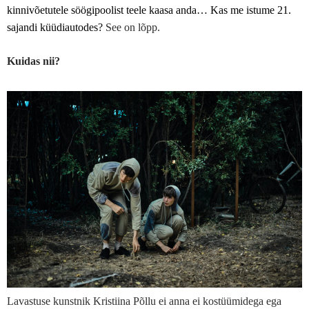
kinnivõetutele söögipoolist teele kaasa anda… Kas me istume 21.
sajandi küüdiautodes?
See on lõpp.
Kuidas nii?
Lavastuse kunstnik Kristiina Põllu ei anna ei kostüümidega ega