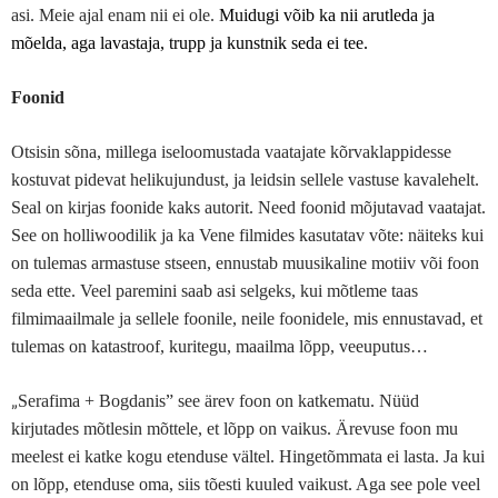
asi. Meie ajal enam nii ei ole.
Muidugi võib ka nii arutleda ja
mõelda, aga lavastaja, trupp ja kunstnik seda ei tee.
Foonid
Otsisin sõna, millega iseloomustada vaatajate kõrvaklappidesse
kostuvat pidevat helikujundust, ja leidsin sellele vastuse kavalehelt.
Seal on kirjas foonide kaks autorit. Need foonid mõjutavad vaatajat.
See on holliwoodilik ja ka Vene filmides kasutatav võte: näiteks kui
on tulemas armastuse stseen, ennustab muusikaline motiiv või foon
seda ette. Veel paremini saab asi selgeks, kui mõtleme taas
filmimaailmale ja sellele foonile, neile foonidele, mis ennustavad, et
tulemas on katastroof, kuritegu, maailma lõpp, veeuputus…
„
Serafima + Bogdanis” see ärev foon on katkematu. Nüüd
kirjutades mõtlesin mõttele, et lõpp on vaikus. Ärevuse foon mu
meelest ei katke kogu etenduse vältel. Hingetõmmata ei lasta. Ja kui
on lõpp, etenduse oma, siis tõesti kuuled vaikust. Aga see pole veel