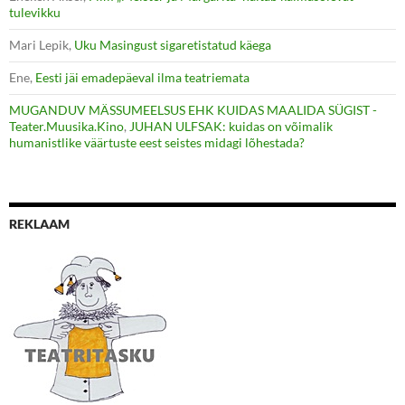
tulevikku
Mari Lepik
,
Uku Masingust sigaretistatud käega
Ene
,
Eesti jäi emadepäeval ilma teatriemata
MUGANDUV MÄSSUMEELSUS EHK KUIDAS MAALIDA SÜGIST -
Teater.Muusika.Kino
,
JUHAN ULFSAK: kuidas on võimalik
humanistlike väärtuste eest seistes midagi lõhestada?
REKLAAM