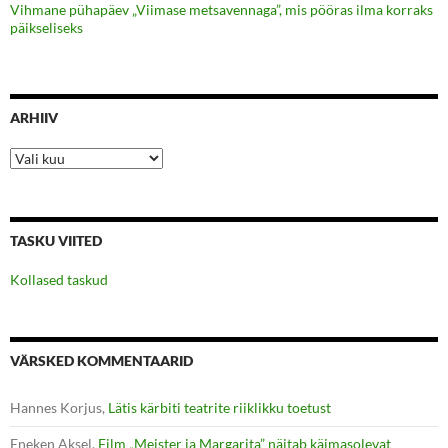
Vihmane pühapäev „Viimase metsavennaga”, mis pööras ilma korraks
päikseliseks
ARHIIV
Arhiiv
TASKU VIITED
Kollased taskud
VÄRSKED KOMMENTAARID
Hannes Korjus
,
Lätis kärbiti teatrite riiklikku toetust
Eneken Aksel
,
Film „Meister ja Margarita” näitab käimasolevat