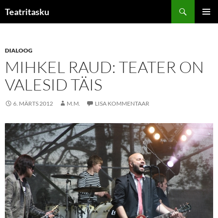
Liigu
Otsi
Teatritasku
sisu
PEAME
juurde
DIALOOG
MIHKEL RAUD: TEATER ON
VALESID TÄIS
6. MÄRTS 2012
M.M.
LISA KOMMENTAAR