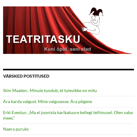
VÄRSKED POSTITUSED
Siim Maaten:. Minule tundub, et tulevikke on mitu
Ära karda valgust. Mine valgusesse. Ära põgene
Erki Evestus: „Ma ei joonista karikatuure kellegi tellimusel. Olen vaba
mees.”
Naera puruks