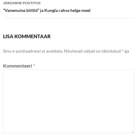
JÄRGMINE POSTITUS
“Vanemuise biitlid” ja Kungla rahva helge meel
LISA KOMMENTAAR
Sinu e-postiaadressi ei avaldata.
Nõutavad väljad on tähistatud
*
-ga
Kommenteeri
*