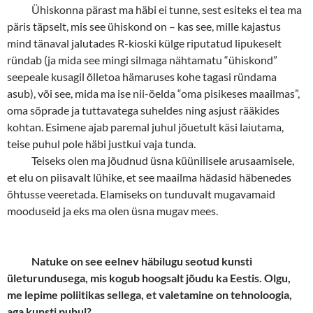
Ühiskonna pärast ma häbi ei tunne, sest esiteks ei tea ma
päris täpselt, mis see ühiskond on
–
kas see, mille kajastus
mind tänaval jalutades R-kioski külge riputatud lipukeselt
ründab (ja mida see mingi silmaga nähtamatu “ühiskond”
seepeale kusagil õlletoa hämaruses kohe tagasi ründama
asub), või see, mida ma ise nii-öelda “oma pisikeses maailmas”,
oma sõprade ja tuttavatega suheldes ning asjust rääkides
kohtan. Esimene ajab paremal juhul jõuetult käsi laiutama,
teise puhul pole häbi justkui vaja tunda.
Teiseks olen ma jõudnud üsna küünilisele arusaamisele,
et elu on piisavalt lühike, et see maailma hädasid häbenedes
õhtusse veeretada. Elamiseks on tunduvalt mugavamaid
mooduseid ja eks ma olen üsna mugav mees.
Natuke on see eelnev häbilugu seotud kunsti
ületurundusega, mis kogub hoogsalt jõudu ka Eestis. Olgu,
me lepime poliitikas sellega, et valetamine on tehnoloogia,
aga kunsti puhul?