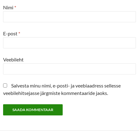
Nimi
*
E-post
*
Veebileht
Salvesta minu nimi, e-posti- ja veebiaadress sellesse
veebilehitsejasse järgmiste kommentaaride jaoks.