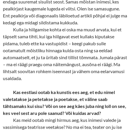
endaga suuremat sisulist seost. Samas mõistan inimesi, kes
pealkirjast kaugemale lugeda ei viitsi. Olen ise samasugune.
Ent pealkirja või diagonaalis läbiloetud artikli põhjal ei julge ma
kedagi ega midagi sildistama kukkuda.
Kulla ja hiilgamise kohta ei oska ma muud arvata, kui et
täpselt sama tihti, kui iga hiilgavat eset kullaks kiputakse
pidama, tuleb ette ka vastupidist – keegi pakub sulle
ootamatult mõistliku hinnaga kulda osta ning sa eeldad
automaatselt, et ju ta üritab sind tillist tõmmata. Jumala pärast
– ma ei räägi praegu oma näitemängust, ausõna ei räägi. Ma
lihtsalt soovitan rohkem iseennast ja vähem oma eelarvamusi
usaldada.
Kas eestlasi ootab ka kunstis ees aeg, et edu nimel
valetatakse ja petetakse ja poetakse, et väline saab
tähtsamaks kui sisu? Või on see aeg käes juba ning loll on see,
kes veel sest aru pole saanud? Või kuidas arvad?
Kas meid ootab mingi hirmus aeg, kus inimesi valede ja
vassimisega teatrisse veetakse? No ma ei tea, teater on ju ise