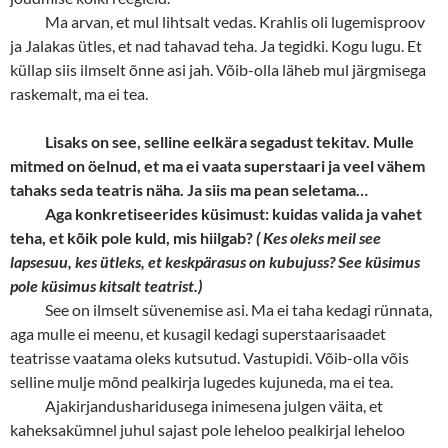
Ma arvan, et mul lihtsalt vedas. Krahlis oli lugemisproov
ja Jalakas ütles, et nad tahavad teha. Ja tegidki. Kogu lugu. Et
küllap siis ilmselt õnne asi jah. Võib-olla läheb mul järgmisega
raskemalt, ma ei tea.
Lisaks on see, selline eelkära segadust tekitav. Mulle
mitmed on öelnud, et ma ei vaata superstaari ja veel vähem
tahaks seda teatris näha. Ja siis ma pean seletama…
Aga konkretiseerides küsimust: kuidas valida ja vahet
teha, et kõik pole kuld, mis hiilgab?
( Kes oleks meil see
lapsesuu, kes ütleks, et keskpärasus on kubujuss? See küsimus
pole küsimus kitsalt teatrist.)
See on ilmselt süvenemise asi. Ma ei taha kedagi rünnata,
aga mulle ei meenu, et kusagil kedagi superstaarisaadet
teatrisse vaatama oleks kutsutud. Vastupidi. Võib-olla võis
selline mulje mõnd pealkirja lugedes kujuneda, ma ei tea.
Ajakirjandusharidusega inimesena julgen väita, et
kaheksakümnel juhul sajast pole leheloo pealkirjal leheloo