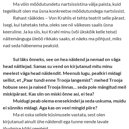
Ma võin mõõdutundetu nartsissistina välja paista, kuid
tegelikult olen ma üsna konkreetse mõõdutundega nartsissist.
Rahast rääkides – Von Krahlis ei tehta teatrit selle pärast.
Isegi, kui tahetaks teha, oleks see nii väikeses saalis üsna
keeruline. Ja ka siis, kui Krahl minu (või ükskõik kelle teise)
näitemänguga üleöö rikkaks saaks, ei näeks ma põhjust, miks
nad seda häbenema peaksid.
Sul läks õnneks, see on hea näidend ja nemad on väga
head näitlejad. Samas su vend on kirjutanud mitu minu
meelest väga head näidendit. Meenub lugu, pealkiri midagi
sellist, et „Paar tundi enne Trooja langemist“: mehed Trooja
hobuse sees ja naised Trooja linnas… seda pole mängitud meil
miskipärast. Kas siin on miski õnne asi, ei tea?
Muidugi peab olema enesekindel ja seda uskuma, muidu
ei sünniks midagi. Aga kas on veel mingid piire?
Ma ei oska sellele küsimusele vastata, sest olen
kirjutanud ainult ühe näidendi ega tunne nende lavale
jõudmise kõiki reegleid.