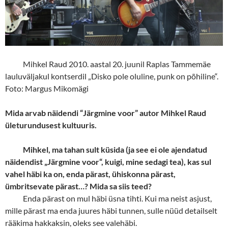
Mihkel Raud 2010. aastal 20. juunil Raplas Tammemäe
lauluväljakul kontserdil „Disko pole oluline, punk on põhiline“.
Foto: Margus Mikomägi
Mida arvab näidendi “Järgmine voor” autor Mihkel Raud
ületurundusest kultuuris.
Mihkel, ma tahan sult küsida (ja see ei ole ajendatud
näidendist „Järgmine voor“, kuigi, mine
se
dagi tea), kas sul
vahel häbi ka on, enda pärast, ühiskonna pärast,
ümbritsevate pärast…? Mida sa siis teed?
Enda pärast on mul häbi üsna tihti. Kui ma neist asjust,
mille pärast ma enda juures häbi tunnen, sulle nüüd detailselt
rääkima hakkaksin, oleks see valehäbi.