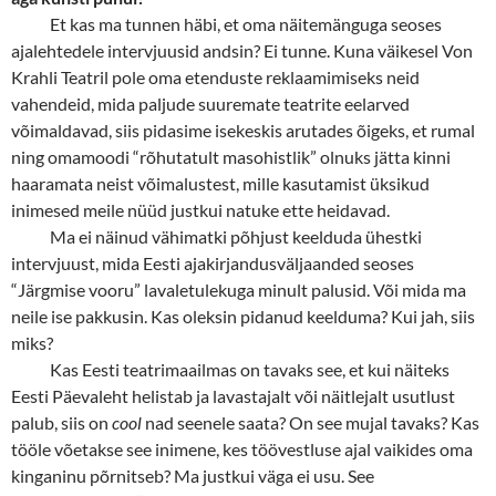
Et kas ma tunnen häbi, et oma näitemänguga seoses
ajalehtedele intervjuusid andsin? Ei tunne. Kuna väikesel Von
Krahli Teatril pole oma etenduste reklaamimiseks neid
vahendeid, mida paljude suuremate teatrite eelarved
võimaldavad, siis pidasime isekeskis arutades õigeks, et rumal
ning omamoodi “rõhutatult masohistlik” olnuks jätta kinni
haaramata neist võimalustest, mille kasutamist üksikud
inimesed meile nüüd justkui natuke ette heidavad.
Ma ei näinud vähimatki põhjust keelduda ühestki
intervjuust, mida Eesti ajakirjandusväljaanded seoses
“Järgmise vooru” lavaletulekuga minult palusid. Või mida ma
neile ise pakkusin. Kas oleksin pidanud keelduma? Kui jah, siis
miks?
Kas Eesti teatrimaailmas on tavaks see, et kui näiteks
Eesti Päevaleht helistab ja lavastajalt või näitlejalt usutlust
palub, siis on
cool
nad seenele saata? On see mujal tavaks? Kas
tööle võetakse see inimene, kes töövestluse ajal vaikides oma
kinganinu põrnitseb? Ma justkui väga ei usu. See