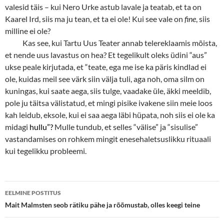
valesid täis – kui Nero Urke astub lavale ja teatab, et ta on
Kaarel Ird, siis ma ju tean, et ta ei ole! Kui see vale on
fine
, siis
milline ei ole?
Kas see, kui Tartu Uus Teater annab telereklaamis mõista,
et nende uus lavastus on hea? Et tegelikult oleks üdini “aus”
ukse peale kirjutada, et “teate, ega me ise ka päris kindlad ei
ole, kuidas meil see värk siin välja tuli, aga noh, oma silm on
kuningas, kui saate aega, siis tulge, vaadake üle, äkki meeldib,
pole ju täitsa välistatud, et mingi pisike ivakene siin meie loos
kah leidub, eksole, kui ei saa aega läbi hüpata, noh siis ei ole ka
midagi
hullu”?
Mulle tundub, et selles “välise” ja “sisulise”
vastandamises on rohkem mingit enesehaletsuslikku rituaali
kui tegelikku probleemi.
Postituste
EELMINE POSTITUS
töölaud
Mait Malmsten seob rätiku pähe ja rõõmustab, olles keegi teine