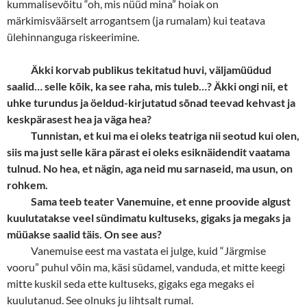
kummalisevõitu “oh, mis nüüd mina” hoiak on
märkimisväärselt arrogantsem (ja rumalam) kui teatava
ülehinnanguga riskeerimine.
Äkki korvab publikus tekitatud huvi, väljamüüdud
saalid… selle kõik, ka see raha, mis tuleb…? Äkki ongi nii, et
uhke turundus ja öeldud-kirjutatud sõnad teevad kehvast ja
keskpärasest hea ja väga hea?
Tunnistan, et kui ma ei oleks teatriga nii seotud kui olen,
siis ma just selle kära pärast ei oleks esiknäidendit vaatama
tulnud. No hea, et nägin, aga neid mu sarnaseid, ma usun, on
rohkem.
Sama teeb teater Vanemuine, et enne proovide algust
kuulutatakse veel sündimatu kultuseks, gigaks ja megaks ja
müüakse saalid täis. On see aus?
Vanemuise eest ma vastata ei julge, kuid “Järgmise
vooru” puhul võin ma, käsi südamel, vanduda, et mitte keegi
mitte kuskil seda ette kultuseks, gigaks ega megaks ei
kuulutanud. See olnuks ju lihtsalt rumal.