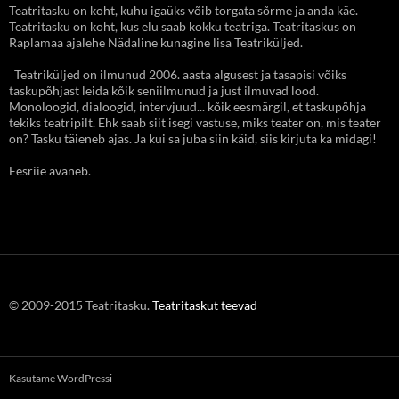
Teatritasku on koht, kuhu igaüks võib torgata sõrme ja anda käe.
Teatritasku on koht, kus elu saab kokku teatriga. Teatritaskus on
Raplamaa ajalehe Nädaline kunagine lisa Teatriküljed.
Teatriküljed on ilmunud 2006. aasta algusest ja tasapisi võiks
taskupõhjast leida kõik seniilmunud ja just ilmuvad lood.
Monoloogid, dialoogid, intervjuud... kõik eesmärgil, et taskupõhja
tekiks teatripilt. Ehk saab siit isegi vastuse, miks teater on, mis teater
on? Tasku täieneb ajas. Ja kui sa juba siin käid, siis kirjuta ka midagi!
Eesriie avaneb.
© 2009-2015 Teatritasku.
Teatritaskut teevad
Kasutame WordPressi