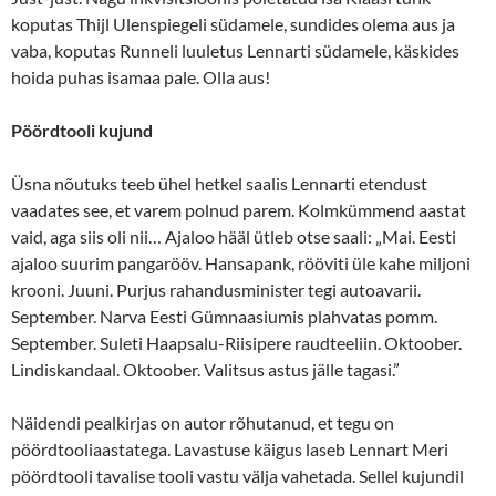
koputas Thijl Ulenspiegeli südamele, sundides olema aus ja
vaba, koputas Runneli luuletus Lennarti südamele, käskides
hoida puhas isamaa pale. Olla aus!
Pöördtooli kujund
Üsna nõutuks teeb ühel hetkel saalis Lennarti etendust
vaadates see, et varem polnud parem. Kolmkümmend aastat
vaid, aga siis oli nii… Ajaloo hääl ütleb otse saali: „Mai. Eesti
ajaloo suurim pangarööv. Hansapank, rööviti üle kahe miljoni
krooni. Juuni. Purjus rahandusminister tegi autoavarii.
September. Narva Eesti Gümnaasiumis plahvatas pomm.
September. Suleti Haapsalu-Riisipere raudteeliin. Oktoober.
Lindiskandaal. Oktoober. Valitsus astus jälle tagasi.”
Näidendi pealkirjas on autor rõhutanud, et tegu on
pöördtooliaastatega. Lavastuse käigus laseb Lennart Meri
pöördtooli tavalise tooli vastu välja vahetada. Sellel kujundil