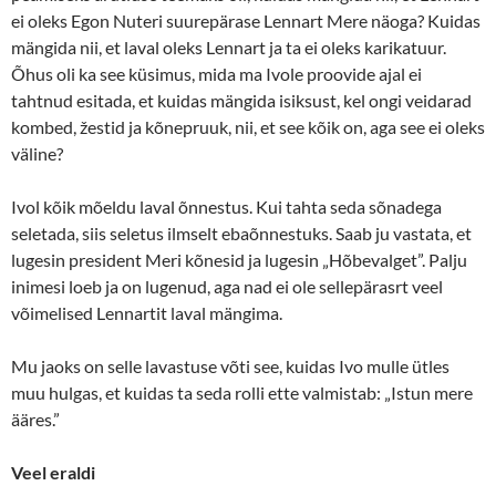
ei oleks Egon Nuteri suurepärase Lennart Mere näoga? Kuidas
mängida nii, et laval oleks Lennart ja ta ei oleks karikatuur.
Õhus oli ka see küsimus, mida ma Ivole proovide ajal ei
tahtnud esitada, et kuidas mängida isiksust, kel ongi veidarad
kombed, žestid ja kõnepruuk, nii, et see kõik on, aga see ei oleks
väline?
Ivol kõik mõeldu laval õnnestus. Kui tahta seda sõnadega
seletada, siis seletus ilmselt ebaõnnestuks. Saab ju vastata, et
lugesin president Meri kõnesid ja lugesin „Hõbevalget”. Palju
inimesi loeb ja on lugenud, aga nad ei ole sellepärasrt veel
võimelised Lennartit laval mängima.
Mu jaoks on selle lavastuse võti see, kuidas Ivo mulle ütles
muu hulgas, et kuidas ta seda rolli ette valmistab: „Istun mere
ääres.”
Veel eraldi