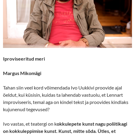
Iproviseeritud meri
Margus Mikomägi
Tahan siin veel kord võimendada Ivo Uukkivi proovide ajal
öeldut, kui küsisin, kuidas ta lahendab vastuolu, et Lennart
improviseeris, temal aga on kindel tekst ja proovides kindlaks
kujunenud tegevused?
Ivo vastas, et teatergi on k
okkulepete kunst nagu poliitikagi
on kokkuleppimise kunst. Kunst, mitte sõda. Ütles, et