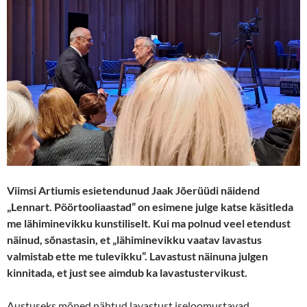
Viimsi Artiumis esietendunud Jaak Jõerüüdi näidend
„Lennart. Pöörtooliaastad” on esimene julge katse käsitleda
me lähiminevikku kunstiliselt. Kui ma polnud veel etendust
näinud, sõnastasin, et „lähiminevikku vaatav lavastus
valmistab ette me tulevikku”. Lavastust näinuna julgen
kinnitada, et just see aimdub ka lavastustervikust.
Austuseks mõned nähtud lavastust iseloomustavad