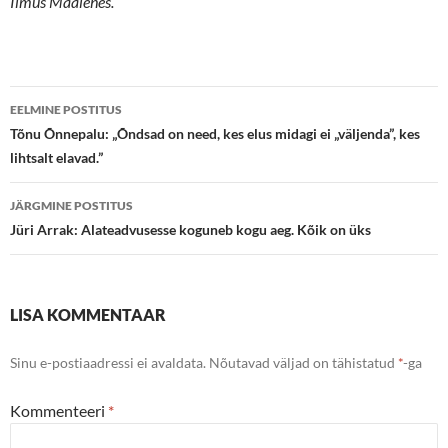
Ilmus Maalehes.
Postituste
EELMINE POSTITUS
töölaud
Tõnu Õnnepalu: „Õndsad on need, kes elus midagi ei „väljenda”, kes
lihtsalt elavad.”
JÄRGMINE POSTITUS
Jüri Arrak: Alateadvusesse koguneb kogu aeg. Kõik on üks
LISA KOMMENTAAR
Sinu e-postiaadressi ei avaldata.
Nõutavad väljad on tähistatud
*
-ga
Kommenteeri
*