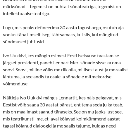
märksõnad – tegemist on puhtalt sõnateatriga, tegemist on
intellektuaalse teatriga.
Lugu, mis peaks defineerima 30 aasta tagust aega, osutub aja
voolus täna ilmselt isegi tähtsamaks, kui siis, kui mängitud
sündmused juhtusid.
Ivo Uukkivi, kes mängib esimest Eesti iseisvuse taastamise
järgset presidenti, paneb Lennart Meri sõnade sisse ka oma
soovi. Soovi, milline võiks me riik olla, millisest aust ja moraalist
lähtuma, ja see andis ta osale ja sõnadele mitmekordse
võimenduse.
Näitleja Ivo Uukkivi mängis Lennartit, kes näis pelgavat, mis
Eestist võib saada 30 aastat pärast, ent tema seda ju ka teab,
mis on maailmast saanud tänaseks. See on mu jaoks just see,
mis teatrikunsti ime, et laval kõlavad kolmkümmend aastat
tagasi kõlanud dialoogid ja me saalis tajume, kuidas need