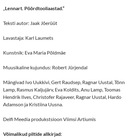
„
Lennart. Pöördtooliaastad.“
Teksti autor: Jaak Jõerüüt
Lavastaja: Karl Laumets
Kunstnik: Eva Maria Põldmäe
Muusikaline kujundus: Robert Jürjendal
Mängivad Ivo Uukkivi, Gert Raudsep, Ragnar Uustal, Tõnn
Lamp, Rasmus Kaljujärv, Eva Koldits, Anu Lamp, Toomas
Hendrik Ilves, Christofer Rajaveer, Ragnar Uustal, Hardo
Adamson ja Kristiina Uusna.
Delfi Meedia produkstsioon Viimsi Artiumis
Võimalikud piltide allkirjad: