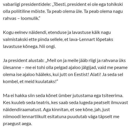
vabariigi presidentidele: „Tõesti, president ei ole ega tohikski
olla poliitiline mõiste. Ta peab olema üle. Ta peab olema nagu
rahvas – loomulik.”
Kogu eelnev näidendi, etenduse ja lavastuse käik nagu
valmistakski ette pinda sellele, et lava-Lennart lõpetaks
lavastuse kõnega. Nii ongi.
Ja president alustab: „Meil on ja meile jääb riigi ja rahvana üks
ülesanne – me ei tohi olla pelgad ajaloo jälgijad, vaid me peame
olema ise ajaloo hääleks, kui jutt on Eestist! Alati! Ja seda sel
kombel, et meid kuulataks!”
Ma ei hakka siin seda kõnet ümber jutustama ega tsiteerima.
Kes kuuleb seda teatris, kes saab seda lugeda peatselt ilmuvast
näidendiraamatust. Aga kinnitan, et see kõne, jah, just
niimoodi lennartlikult esitatuna puudutab väga täpselt me
praegust aega.