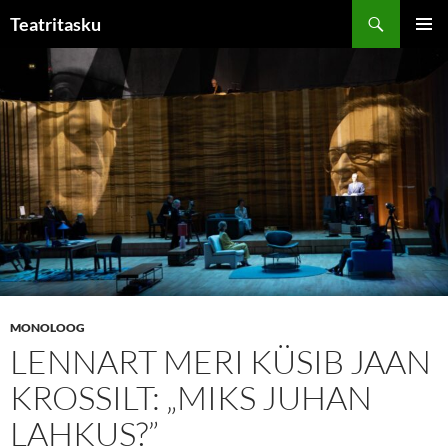
Liigu
Otsi
Teatritasku
sisu
PEAME
juurde
MONOLOOG
LENNART MERI KÜSIB JAAN
KROSSILT: „MIKS JUHAN
LAHKUS?”