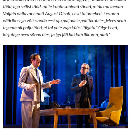
tööd, aga sellist tööd, mille kohta sobivad sõnad, mida ma laenan
Valjala vallavanemalt August Otsalt, eesti talumehelt, kes oma
väärikusega võiks anda eeskuju paljudele poliitikutele: „Mees peab
tegema nii palju tööd, et tal pole vaja küüsi lõigata.” Olge head,
kirjutage need sõnad üles, ja iga jää hakkab liikuma, alati.”.