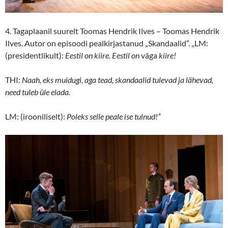
4. Tagaplaanil suurelt Toomas Hendrik Ilves – Toomas Hendrik
Ilves. Autor on episoodi pealkirjastanud „Skandaalid”. „LM:
(presidentlikult):
Eestil on kiire. Eestil on
väga
kiire!
THI:
Naah, eks muidugi, aga tead, skandaalid tulevad ja lähevad,
need tuleb üle elada.
LM: (irooniliselt):
Poleks selle peale ise tulnud!”