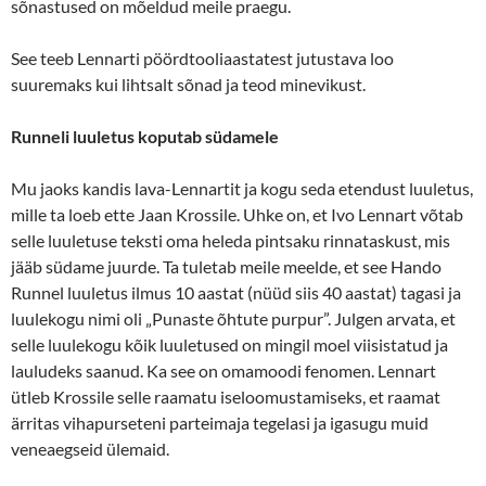
sõnastused on mõeldud meile praegu.
See teeb Lennarti pöördtooliaastatest jutustava loo
suuremaks kui lihtsalt sõnad ja teod minevikust.
Runneli luuletus koputab südamele
Mu jaoks kandis lava-Lennartit ja kogu seda etendust luuletus,
mille ta loeb ette Jaan Krossile. Uhke on, et Ivo Lennart võtab
selle luuletuse teksti oma heleda pintsaku rinnataskust, mis
jääb südame juurde. Ta tuletab meile meelde, et see Hando
Runnel luuletus ilmus 10 aastat (nüüd siis 40 aastat) tagasi ja
luulekogu nimi oli
„Punaste õhtute purpur”. Julgen arvata, et
selle luulekogu kõik luuletused on mingil moel viisistatud ja
lauludeks saanud. Ka see on omamoodi fenomen. Lennart
ütleb Krossile selle raamatu iseloomustamiseks, et raamat
ärritas vihapurseteni parteimaja tegelasi ja igasugu muid
veneaegseid ülemaid.