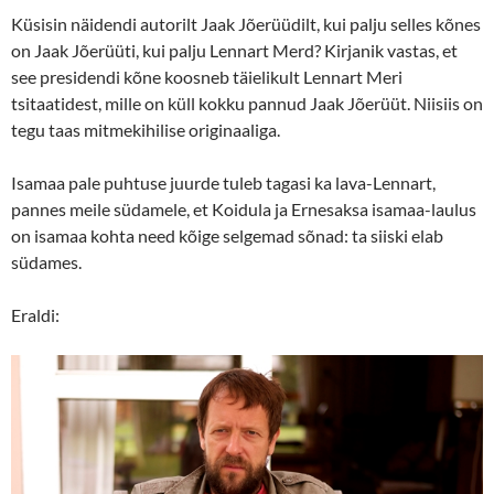
Küsisin näidendi autorilt Jaak Jõerüüdilt, kui palju selles kõnes
on Jaak Jõerüüti, kui palju Lennart Merd? Kirjanik vastas, et
see presidendi kõne koosneb täielikult Lennart Meri
tsitaatidest, mille on küll kokku pannud Jaak Jõerüüt. Niisiis on
tegu taas mitmekihilise originaaliga.
Isamaa pale puhtuse juurde tuleb tagasi ka lava-Lennart,
pannes meile südamele, et Koidula ja Ernesaksa isamaa-laulus
on isamaa kohta need kõige selgemad sõnad: ta siiski elab
südames.
Eraldi: