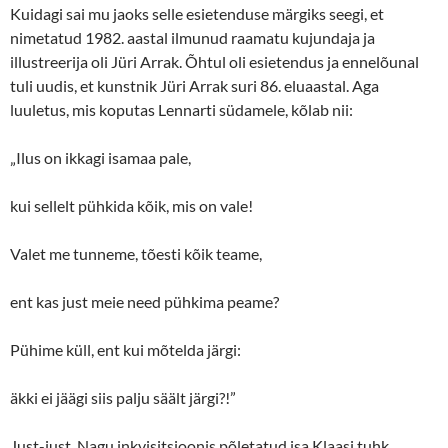
Kuidagi sai mu jaoks selle esietenduse märgiks seegi, et
nimetatud 1982. aastal ilmunud raamatu kujundaja ja
illustreerija oli Jüri Arrak. Õhtul oli esietendus ja ennelõunal
tuli uudis, et kunstnik Jüri Arrak suri 86. eluaastal. Aga
luuletus, mis koputas Lennarti südamele, kõlab nii:
„Ilus on ikkagi isamaa pale,
kui sellelt pühkida kõik, mis on vale!
Valet me tunneme, tõesti kõik teame,
ent kas just meie need pühkima peame?
Pühime küll, ent kui mõtelda järgi:
äkki ei jäägi siis palju säält järgi?!”
Just-just. Nagu inkvisitsioonis põletatud isa Klaasi tuhk