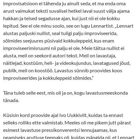
improvisatsioon ei tähenda ju ainult seda, et ma enda
oma
arust vaimukat
teksti suvalisel hetkel laval suust välja ajama
hakkan ja teised segadusse ajan, kui just nii ei ole kokku
lepitud. See ei ole minu soolo, see on lugu Lennartist. „Lennart
alustas paljuski nullist, seal tuligi palju improviseerida,
sõlmides seejuures püsivaid kokkuleppeid, kus enam
improviseerimisruumi nii palju ei ole. Meie täitsa nullist ei
alusta, meil on seekord autori tekst. Meil on lavastaja,
näitlejad, kostüüm, heli- ja videokujundus, lavatagused jõud,
publik, meil on koostöö. Lavastus sünnib proovides koos
improviseerides ja kokkuleppeid sõlmides.”
Täna tuleb selle eest, mis oli ja on, kogu lavastusmeeskonda
tänada.
Küsisin kord proovide ajal Ivo Uukkivilt, kuidas ta ennast
selleks rolliks ette valmistab. Meeles oli me pikem jutt pärast
esimest lavastuse pressikonverentsi lennujaamas, kus
peamiseks arutluse teemaks oli, kuidas mängida nii, et Lennart