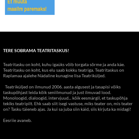
TERE SOBRAMA TEATRITASKUS!
Teatritasku on koht, kuhu igaüks võib torgata sõrme ja anda käe.
Teatritasku on koht, kus elu saab kokku teatriga. Teatritaskus on
Raplamaa ajalehe Nädaline kunagine lisa Teatriküljed.
Teatriküljed on ilmunud 2006. aasta algusest ja tasapisi võiks
taskupõhjast leida kõik seniilmunud ja just ilmuvad lood.
Monoloogid, dialoogid, intervjuud... kõik eesmärgil, et taskupõhja
tekiks teatripilt. Ehk saab siit isegi vastuse, miks teater on, mis teater
on? Tasku täieneb ajas. Ja kui sa juba siin käid, siis kirjuta ka midagi!
Eesriie avaneb.