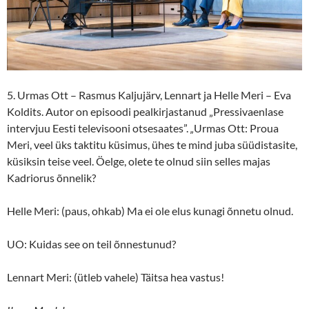
5. Urmas Ott – Rasmus Kaljujärv, Lennart ja Helle Meri – Eva
Koldits. Autor on episoodi pealkirjastanud „Pressivaenlase
intervjuu Eesti televisooni otsesaates”.
„
Urmas Ott: Proua
Meri, veel üks taktitu küsimus, ühes te mind juba süüdistasite,
küsiksin teise veel. Öelge, olete te olnud siin selles majas
Kadriorus õnnelik?
Helle Meri: (paus, ohkab) Ma ei ole elus kunagi õnnetu olnud.
UO: Kuidas see on teil õnnestunud?
Lennart Meri: (ütleb vahele) Täitsa hea vastus!