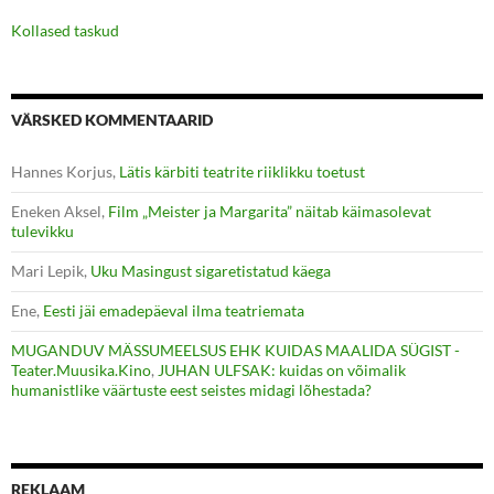
Kollased taskud
VÄRSKED KOMMENTAARID
Hannes Korjus
,
Lätis kärbiti teatrite riiklikku toetust
Eneken Aksel
,
Film „Meister ja Margarita” näitab käimasolevat
tulevikku
Mari Lepik
,
Uku Masingust sigaretistatud käega
Ene
,
Eesti jäi emadepäeval ilma teatriemata
MUGANDUV MÄSSUMEELSUS EHK KUIDAS MAALIDA SÜGIST -
Teater.Muusika.Kino
,
JUHAN ULFSAK: kuidas on võimalik
humanistlike väärtuste eest seistes midagi lõhestada?
REKLAAM