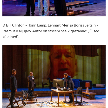
3.
Bill Clinton – Tõnn Lamp, Lennart Meri ja Boriss Jeltsin –
Rasmus Kaljujärv. Autor on stseeni pealkirjastanud: „Õised
külalised”.