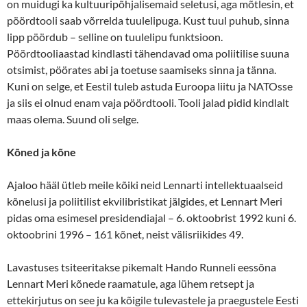
on muidugi ka kultuuripõhjalisemaid seletusi, aga mõtlesin, et
pöördtooli saab võrrelda tuulelipuga. Kust tuul puhub, sinna
lipp pöördub – selline on tuulelipu funktsioon.
Pöördtooliaastad kindlasti tähendavad oma poliitilise suuna
otsimist, pöörates abi ja toetuse saamiseks sinna ja tänna.
Kuni on selge, et Eestil tuleb astuda Euroopa liitu ja NATOsse
ja siis ei olnud enam vaja pöördtooli. Tooli jalad pidid kindlalt
maas olema. Suund oli selge.
Kõned ja kõne
Ajaloo hääl ütleb meile kõiki neid Lennarti intellektuaalseid
kõnelusi ja poliitilist ekvilibristikat jälgides, et Lennart Meri
pidas oma esimesel presidendiajal – 6. oktoobrist 1992 kuni 6.
oktoobrini 1996 – 161 kõnet, neist välisriikides 49.
Lavastuses tsiteeritakse pikemalt Hando Runneli eessõna
Lennart Meri kõnede raamatule, aga lühem retsept ja
ettekirjutus on see ju ka kõigile tulevastele ja praegustele Eesti