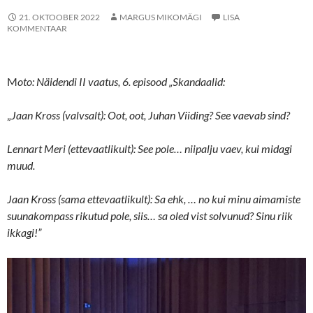
21. OKTOOBER 2022
MARGUS MIKOMÄGI
LISA
KOMMENTAAR
M
oto: Näidendi II vaatus, 6. episood „Skandaalid:
„
Jaan Kross (valvsalt): Oot, oot, Juhan Viiding? See vaevab sind?
Lennart Meri (ettevaatlikult): See pole… niipalju vaev, kui midagi
muud.
Jaan Kross (sama ettevaatlikult): Sa ehk, … no kui minu aimamiste
suunakompass rikutud pole, siis… sa oled vist solvunud? Sinu riik
ikkagi!”