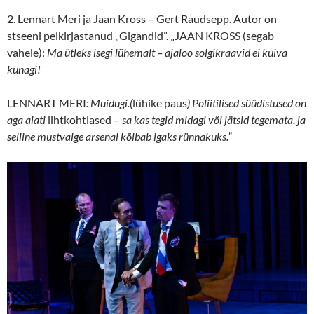
2. Lennart Meri ja Jaan Kross – Gert Raudsepp. Autor on
stseeni pelkirjastanud „Gigandid”. „JAAN KROSS (segab
vahele):
Ma ütleks isegi lühemalt – ajaloo solgikraavid ei kuiva
kunagi!
LENNART MERI
: Muidugi.(
lühike paus
) Poliitilised süüdistused on
aga alati
lihtkohtlased –
sa kas tegid midagi või jätsid tegemata, ja
selline mustvalge arsenal kõlbab igaks rünnakuks.”