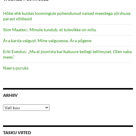
Hõbe ehk kuidas loomingule pühendunud naised meestega võrdsuse
pärast võitlesid
Siim Maaten:. Minule tundub, et tulevikke on mitu
Ära karda valgust. Mine valgusesse. Ära põgene
Erki Evestus: „Ma ei joonista karikatuure kellegi tellimusel. Olen vaba
mees.”
Naera puruks
ARHIIV
Arhiiv
TASKU VIITED