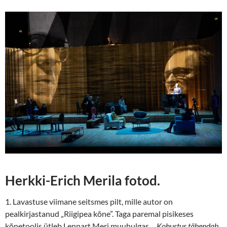
Herkki-Erich Merila fotod.
1. Lavastuse viimane seitsmes pilt, mille autor on
pealkirjastanud „Riigipea kõne”. Taga paremal pisikeses
kõnetoolis ütleb Lennart Meri muuhulgas. „
Kohustus tähendab