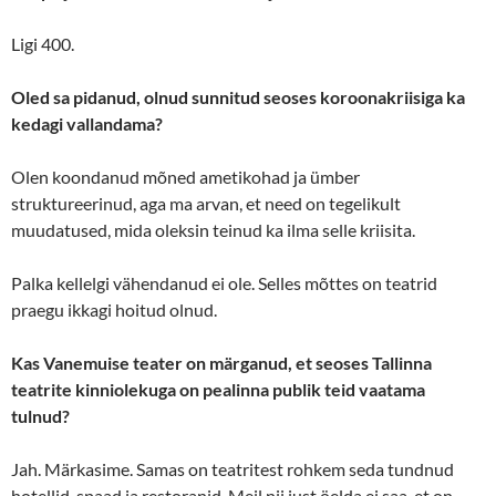
Ligi 400.
Oled sa pidanud, olnud sunnitud seoses koroonakriisiga ka
kedagi vallandama?
Olen koondanud mõned ametikohad ja ümber
struktureerinud, aga ma arvan, et need on tegelikult
muudatused, mida oleksin teinud ka ilma selle kriisita.
Palka kellelgi vähendanud ei ole. Selles mõttes on teatrid
praegu ikkagi hoitud olnud.
Kas Vanemuise teater on märganud, et seoses Tallinna
teatrite kinniolekuga on pealinna publik teid vaatama
tulnud?
Jah. Märkasime. Samas on teatritest rohkem seda tundnud
hotellid, spaad ja restoranid. Meil nii just öelda ei saa, et on