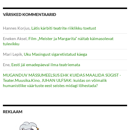
VÄRSKED KOMMENTAARID
Hannes Korjus
,
Lätis kärbiti teatrite riiklikku toetust
Eneken Aksel
,
Film „Meister ja Margarita” näitab käimasolevat
tulevikku
Mari Lepik
,
Uku Masingust sigaretistatud käega
Ene
,
Eesti jäi emadepäeval ilma teatriemata
MUGANDUV MÄSSUMEELSUS EHK KUIDAS MAALIDA SÜGIST -
Teater.Muusika.Kino
,
JUHAN ULFSAK: kuidas on võimalik
humanistlike väärtuste eest seistes midagi lõhestada?
REKLAAM