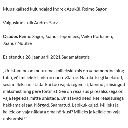
Muusikalised kujundajad Indrek Asukül, Reimo Sagor
Valguskunstnik Andres Sarv
Osades
Reimo Sagor, Jaanus Tepomees, Veiko Porkanen,
Jaanus Nuutre
Esietendus 28. jaanuaril 2021 Sadamateatris
„Unistamine on muutumas millekski, mis on vanamoodne ning
tabu, või millekski, mis on naeruväärne. Natuke isegi keelatud,
sest milleks unistada, kui töö vajab tegemist, laenud ja liisingud
maksmist ning pere toitmist. See on reaalsus ja reaalsusega on
vaja tegeleda, mitte unistada. Unistavad need, kes reaalsusega
hakkama ei saa. Nõrgad. Saamatud. Läbikukkujad. Milleks ja
kellele on vaja näidata oma nõrkusi? Milleks ja kellele on vaja
unistamist?”