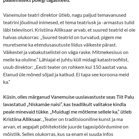
Vanemuise teatri direktor ütleb, nagu paljud temavanused
teatrini jõudnud inimesed, et tema teatriusk ja -armastus tulid
läbi televiisori. Kristiina Alliksaar arvab, et suured teatrid ei ole
halvas olukorras: „Suured teatrid on turvatud, pigem me
muretseme ka etendusasutuste liidus väikeste pärast.
Väikestel ja vabakutselistel on väga raske. Mitmekesisus on
meile ka oluline.” Lähiajal ei juhtu küll midagi katastroofilist,
usub direktor: „Eesti teater on rohkem kui 150 aastat vana.
Elanud üle mõned sõjad ja katkud. Ei tapa see koroona meid
ka.”
Küsin, olles märganud Vanemuise uuslavastuste seas Tiit Palu
lavastatud „Niskamäe naisi”, kas teadlikult valitakse kindla
peale minevaid tükke. „Muidugi me mõtleme sellele ka,” ütleb
Kristiina Alliksaar.
„Teater on traditsiooniline kunst ja ma
arvan, et aegajalt põhitekstide juurde tagasipöördumine on
mõistlik. Selles olukorras, kus sa enam ei suuda infos