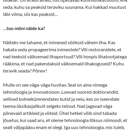
seda, kuhu sa peaksid teraviku suunama. Kui hakkad muutust
läbi viima, siis kas peaksid…
…too mõni näide ka?
Näiteks me tahame, et inimesed sööksid vähem liha. Kas
hakata seda propageerima inimestele? Või restoranidele, et
nad teeksid väiksemad lihaportsud? Või hoopis lihatootjatega
rääkima, et nad pakendaksid väiksemaid lihakoguseid? Kuhu
teravik seada? Põnev!
Mulle on see väga-väga huvitav. Seal on aine nimega
tehnoloogia ja innovatsioon. Loevad noored doktorandid,
sellised kolmekümnendates kutid ja neiu, kes on iseendale
teema üksikasjalikult selgeks teinud. Nad jagavad väga
põnevaid artikleid ja viiteid. Ühel hetkel võib sind tabada
jõuetus, kui saad aru, et oleme tehnoloogia lõksus niimoodi, et
sealt väljapääsu enam ei olegi. Iga uus tehnoloogia, mis tuleb,