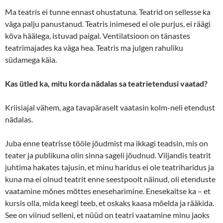
Ma teatris ei tunne ennast ohustatuna. Teatrid on sellesse ka
väga palju panustanud. Teatris inimesed ei ole purjus, ei räägi
kõva häälega, istuvad paigal. Ventilatsioon on tänastes
teatrimajades ka väga hea. Teatris ma julgen rahuliku
südamega käia.
Kas ütled ka, mitu korda nädalas sa teatrietendusi vaatad?
Kriisiajal vähem, aga tavapäraselt vaatasin kolm-neli etendust
nädalas.
Juba enne teatrisse tööle jõudmist ma ikkagi teadsin, mis on
teater ja publikuna olin sinna sageli jõudnud. Viljandis teatrit
juhtima hakates tajusin, et minu haridus ei ole teatriharidus ja
kuna ma ei olnud teatrit enne seestpoolt näinud, oli etenduste
vaatamine mõnes mõttes eneseharimine. Enesekaitse ka – et
kursis olla, mida keegi teeb, et oskaks kaasa mõelda ja rääkida.
See on viinud selleni, et nüüd on teatri vaatamine minu jaoks