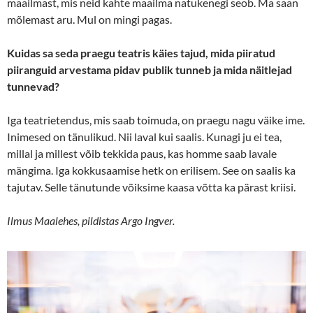
maailmast, mis neid kahte maailma natukenegi seob. Ma saan
mõlemast aru. Mul on mingi pagas.
Kuidas sa seda praegu teatris käies tajud, mida piiratud
piiranguid arvestama pidav publik tunneb ja mida näitlejad
tunnevad?
Iga teatrietendus, mis saab toimuda, on praegu nagu väike ime.
Inimesed on tänulikud. Nii laval kui saalis. Kunagi ju ei tea,
millal ja millest võib tekkida paus, kas homme saab lavale
mängima. Iga kokkusaamise hetk on erilisem. See on saalis ka
tajutav. Selle tänutunde võiksime kaasa võtta ka pärast kriisi.
Ilmus Maalehes, pildistas Argo Ingver.