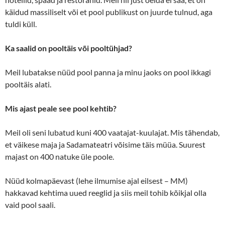
käidud massiliselt või et pool publikust on juurde tulnud, aga
tuldi küll.
Ka saalid on pooltäis või pooltühjad?
Meil lubatakse nüüd pool panna ja minu jaoks on pool ikkagi
pooltäis alati.
Mis ajast peale see pool kehtib?
Meil oli seni lubatud kuni 400 vaatajat-kuulajat. Mis tähendab,
et väikese maja ja Sadamateatri võisime täis müüa. Suurest
majast on 400 natuke üle poole.
Nüüd kolmapäevast (lehe ilmumise ajal eilsest – MM)
hakkavad kehtima uued reeglid ja siis meil tohib kõikjal olla
vaid pool saali.