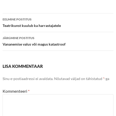
Postituste
EELMINE POSTITUS
töölaud
Teatrikunst kuulub ka harrastajatele
JÄRGMINE POSTITUS
Vananemise valus või magus katastroof
LISA KOMMENTAAR
Sinu e-postiaadressi ei avaldata.
Nõutavad väljad on tähistatud
*
-ga
Kommenteeri
*