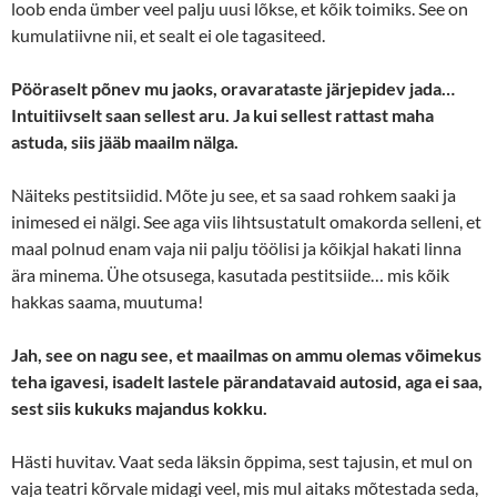
loob enda ümber veel palju uusi lõkse, et kõik toimiks. See on
kumulatiivne nii, et sealt ei ole tagasiteed.
Pööraselt põnev mu jaoks, oravarataste järjepidev jada…
Intuitiivselt saan sellest aru. Ja kui sellest rattast maha
astuda, siis jääb maailm nälga.
Näiteks pestitsiidid. Mõte ju see, et sa saad rohkem saaki ja
inimesed ei nälgi. See aga viis lihtsustatult omakorda selleni, et
maal polnud enam vaja nii palju töölisi ja kõikjal hakati linna
ära minema. Ühe otsusega, kasutada pestitsiide… mis kõik
hakkas saama, muutuma!
Jah, see on nagu see, et maailmas on ammu olemas võimekus
teha igavesi, isadelt lastele pärandatavaid autosid, aga ei saa,
sest siis kukuks majandus kokku.
Hästi huvitav. Vaat seda läksin õppima, sest tajusin, et mul on
vaja teatri kõrvale midagi veel, mis mul aitaks mõtestada seda,