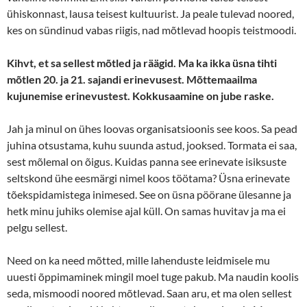
ühiskonnast, lausa teisest kultuurist. Ja peale tulevad noored,
kes on sündinud vabas riigis, nad mõtlevad hoopis teistmoodi.
Kihvt, et sa sellest mõtled ja räägid. Ma ka ikka üsna tihti
mõtlen 20. ja 21. sajandi erinevusest. Mõttemaailma
kujunemise erinevustest. Kokkusaamine on jube raske.
Jah ja minul on ühes loovas organisatsioonis see koos. Sa pead
juhina otsustama, kuhu suunda astud, jooksed. Tormata ei saa,
sest mõlemal on õigus. Kuidas panna see erinevate isiksuste
seltskond ühe eesmärgi nimel koos töötama? Üsna erinevate
tõekspidamistega inimesed. See on üsna pöörane ülesanne ja
hetk minu juhiks olemise ajal küll. On samas huvitav ja ma ei
pelgu sellest.
Need on ka need mõtted, mille lahenduste leidmisele mu
uuesti õppimaminek mingil moel tuge pakub. Ma naudin koolis
seda, mismoodi noored mõtlevad. Saan aru, et ma olen sellest