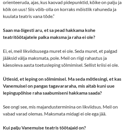
orienteeruda, ajas, kus kaovad pidepunktid, kõike on palju ja
kõik on uus! Siis võib-olla on korraks mõistlik rahuneda ja
kuulata teatris vana tõde.”
Saan ma õigesti aru, et sa pead hakkama kohe
teatritöötajatele palka maksma ja raha ei ole?
Ei, ei, meil likviidsusega muret ei ole. Seda muret, et palgad
jääksid välja maksmata, pole. Meil on riigi rahastus ja
käesoleva aasta toetusleping sõlmimisel. Sellist kriisi ei ole.
Ütlesid, et leping on sõlmimisel. Ma seda mõtlesingi, et kas
Vanemuisel on pangas tagavararaha, mis aitab kuni uue
lepingupõhise raha saabumiseni hakkama saada?
See ongi see, mis majandusterminina on likviidsus. Meil on
vabad varad olemas. Maksmata midagi ei ole ega jää.
Kui palju Vanemuise teatris töötajaid on?