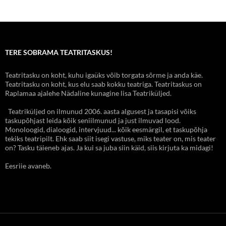
TERE SOBRAMA TEATRITASKUS!
Teatritasku on koht, kuhu igaüks võib torgata sõrme ja anda käe.
Teatritasku on koht, kus elu saab kokku teatriga. Teatritaskus on
Raplamaa ajalehe Nädaline kunagine lisa Teatriküljed.
Teatriküljed on ilmunud 2006. aasta algusest ja tasapisi võiks
taskupõhjast leida kõik seniilmunud ja just ilmuvad lood.
Monoloogid, dialoogid, intervjuud... kõik eesmärgil, et taskupõhja
tekiks teatripilt. Ehk saab siit isegi vastuse, miks teater on, mis teater
on? Tasku täieneb ajas. Ja kui sa juba siin käid, siis kirjuta ka midagi!
Eesriie avaneb.