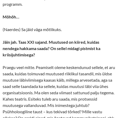
programm.
Mõhõh…
(Naerdes) Sa jäid väga mõtlikuks.
Jäin jah. Taas XXI sajand. Muutused on kiired, kuidas
nendega hakkama saada? On sellel midagi pistmist ka
kriisijuhtimisega?
Praegu veel mitte. Peamiselt oleme keskendunud sellele, et aru
saada, kuidas toimuvad muutused riiklikul tasandil, mis üldse
muutuse läbiviimisega kaasas käib, millega arvesetada, aga sa
saad selle taandada ka sellele, kuidas muutusi läbi viia ühes
organisatsioonis. Ma olen seda viimast sattunud palju tegema.
Kahes teatris. Esiteks tuleb aru saada, mis protsessid
muutusega vallanduvad. Mis inimestega juhtub?
Psühholoogiline taust – kus tekivad tõrked? Mille vastu
ollakse? On eraldi ained, mis õpetavad kommunikatsiooni, ehk