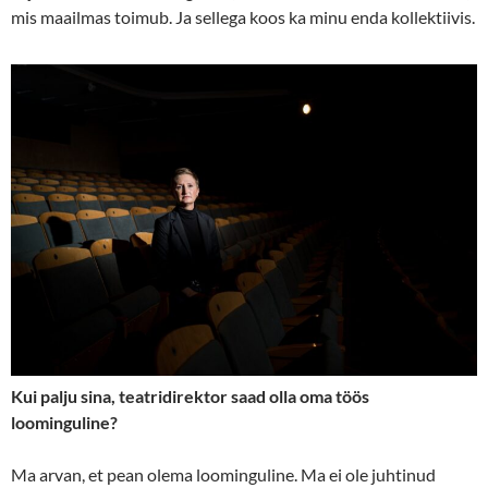
mis maailmas toimub. Ja sellega koos ka minu enda kollektiivis.
Kui palju sina, teatridirektor saad olla oma töös
loominguline?
Ma arvan, et pean olema loominguline. Ma ei ole juhtinud