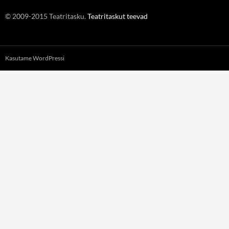
© 2009-2015 Teatritasku.
Teatritaskut teevad
Kasutame WordPressi