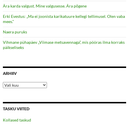
Ära karda valgust. Mine valgusesse. Ära põgene
Erki Evestus: „Ma ei joonista karikatuure kellegi tellimusel. Olen vaba
mees.”
Naera puruks
Vihmane pühapäev „Viimase metsavennaga”, mis pööras ilma korraks
päikseliseks
ARHIIV
Arhiiv
TASKU VIITED
Kollased taskud