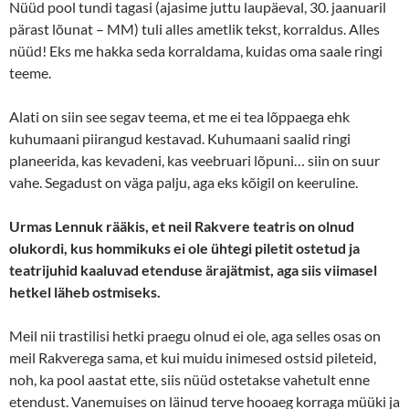
Nüüd pool tundi tagasi (ajasime juttu laupäeval, 30. jaanuaril
pärast lõunat – MM) tuli alles ametlik tekst, korraldus. Alles
nüüd! Eks me hakka seda korraldama, kuidas oma saale ringi
teeme.
Alati on siin see segav teema, et me ei tea lõppaega ehk
kuhumaani piirangud kestavad. Kuhumaani saalid ringi
planeerida, kas kevadeni, kas veebruari lõpuni… siin on suur
vahe. Segadust on väga palju, aga eks kõigil on keeruline.
Urmas Lennuk rääkis, et neil Rakvere teatris on olnud
olukordi, kus hommikuks ei ole ühtegi piletit ostetud ja
teatrijuhid kaaluvad etenduse ärajätmist, aga siis viimasel
hetkel läheb ostmiseks.
Meil nii trastilisi hetki praegu olnud ei ole, aga selles osas on
meil Rakverega sama, et kui muidu inimesed ostsid pileteid,
noh, ka pool aastat ette, siis nüüd ostetakse vahetult enne
etendust. Vanemuises on läinud terve hooaeg korraga müüki ja