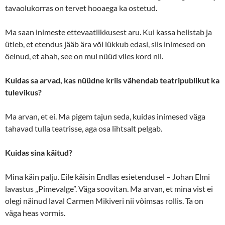
tavaolukorras on tervet hooaega ka ostetud.
Ma saan inimeste ettevaatlikkusest aru. Kui kassa helistab ja
ütleb, et etendus jääb ära või lükkub edasi, siis inimesed on
öelnud, et ahah, see on mul nüüd viies kord nii.
Kuidas sa arvad, kas nüüdne kriis vähendab teatripublikut ka
tulevikus?
Ma arvan, et ei. Ma pigem tajun seda, kuidas inimesed väga
tahavad tulla teatrisse, aga osa lihtsalt pelgab.
Kuidas sina käitud?
Mina käin palju. Eile käisin Endlas esietendusel – Johan Elmi
lavastus „Pimevalge”. Väga soovitan. Ma arvan, et mina vist ei
olegi näinud laval Carmen Mikiveri nii võimsas rollis. Ta on
väga heas vormis.