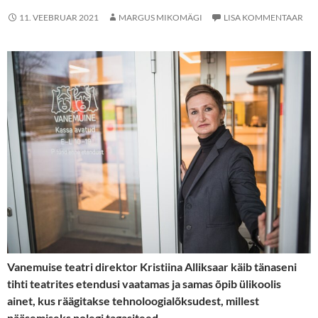
11. VEEBRUAR 2021
MARGUS MIKOMÄGI
LISA KOMMENTAAR
Vanemuise teatri direktor Kristiina Alliksaar käib tänaseni
tihti teatrites etendusi vaatamas ja samas õpib ülikoolis
ainet, kus räägitakse tehnoloogialõksudest, millest
pääsemiseks polegi tagasiteed.