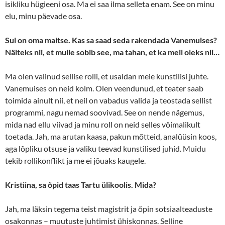
isikliku hügieeni osa. Ma ei saa ilma selleta enam. See on minu
elu, minu päevade osa.
Sul on oma maitse. Kas sa saad seda rakendada Vanemuises?
Näiteks nii, et mulle sobib see, ma tahan, et ka meil oleks nii…
Ma olen valinud sellise rolli, et usaldan meie kunstilisi juhte.
Vanemuises on neid kolm. Olen veendunud, et teater saab
toimida ainult nii, et neil on vabadus valida ja teostada sellist
programmi, nagu nemad soovivad. See on nende nägemus,
mida nad ellu viivad ja minu roll on neid selles võimalikult
toetada. Jah, ma arutan kaasa, pakun mõtteid, analüüsin koos,
aga lõpliku otsuse ja valiku teevad kunstilised juhid. Muidu
tekib rollikonflikt ja me ei jõuaks kaugele.
Kristiina, sa õpid taas Tartu ülikoolis. Mida?
Jah, ma läksin tegema teist magistrit ja õpin sotsiaalteaduste
osakonnas – muutuste juhtimist ühiskonnas. Selline