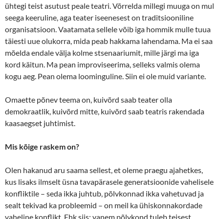
ühtegi teist asutust peale teatri. Võrrelda millegi muuga on mul
seega keeruline, aga teater iseenesest on traditsiooniline
organisatsioon. Vaatamata sellele võib iga hommik mulle tuua
täiesti uue olukorra, mida peab hakkama lahendama. Ma ei saa
mõelda endale välja kolme stsenaariumit, mille järgi ma iga
kord käitun. Ma pean improviseerima, selleks valmis olema
kogu aeg. Pean olema loominguline. Siin ei ole muid variante.
Omaette põnev teema on, kuivõrd saab teater olla
demokraatlik, kuivõrd mitte, kuivõrd saab teatris rakendada
kaasaegset juhtimist.
Mis kõige raskem on?
Olen hakanud aru saama sellest, et oleme praegu ajahetkes,
kus lisaks ilmselt üsna tavapärasele generatsioonide vahelisele
konfliktile – seda ikka juhtub, põlvkonnad ikka vahetuvad ja
sealt tekivad ka probleemid – on meil ka ühiskonnakordade
vaheline konflikt. Ehk siis: vanem põlvkond tuleb teisest