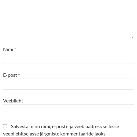
Nimi
*
E-post
*
Veebileht
Salvesta minu nimi, e-posti- ja veebiaadress sellesse
veebilehitsejasse järgmiste kommentaaride jaoks.