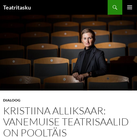
Liigu
Otsi
Teatritasku
sisu
PEAME
juurde
DIALOOG
KRISTIINA ALLIKSAAR:
VANEMUISE TEATRISAALID
ON POOLTÄIS