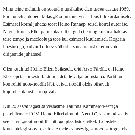
Minu teine mälupilt on seotud muusikalise elamusega aastast 1969,
kui juubelilaulupeol kõlas „Kodumaine viis”. Teos tuli kordamisele.
Esimesel korral juhatas teost Heino Rannap, teisel korral autor ise.
Nägin, kuidas Eller pani kaks kätt sirgelt ette ning kõlama hakkas
teise tempo ja meeleoluga teos kui esimesel kuulamisel. Kogesin
imestusega, kuivõrd erinev võib olla sama muusika erinevate
dirigentide juhatusel.
Olen kuulnud Heino Elleri õpilastelt, eriti Arvo Pärdilt, et Heino
Eller õpetas orkestri faktuuris detaile välja joonistama. Partituur
kontrolliti noot-noodilt läbi, et igal noodil oleks piisavalt
kujunduslikkust ja mõjuvälja.
Kui 20 aastat tagasi salvestasime Tallinna Kammerorkestriga
plaadifirmale ECM Heino Elleri albumi „Neenia”, siis mind saatis
see Elleri „noot-noodilt” jutt igal plaadistushetkel. Tänastele
kuulajatelegi soovin, et leiate meie esituses igast noodist tuge, mis