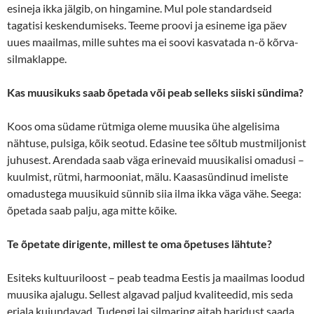
esineja ikka jälgib, on hingamine. Mul pole standardseid
tagatisi keskendumiseks. Teeme proovi ja esineme iga päev
uues maailmas, mille suhtes ma ei soovi kasvatada n-ö kõrva-
silmaklappe.
Kas muusikuks saab õpetada või peab selleks siiski sündima?
Koos oma südame rütmiga oleme muusika ühe algelisima
nähtuse, pulsiga, kõik seotud. Edasine tee sõltub mustmiljonist
juhusest. Arendada saab väga erinevaid muusikalisi omadusi –
kuulmist, rütmi, harmooniat, mälu. Kaasasündinud imeliste
omadustega muusikuid sünnib siia ilma ikka väga vähe. Seega:
õpetada saab palju, aga mitte kõike.
Te õpetate dirigente, millest te oma õpetuses lähtute?
Esiteks kultuuriloost – peab teadma Eestis ja maailmas loodud
muusika ajalugu. Sellest algavad paljud kvaliteedid, mis seda
eriala kujundavad. Tudengi lai silmaring aitab haridust saada