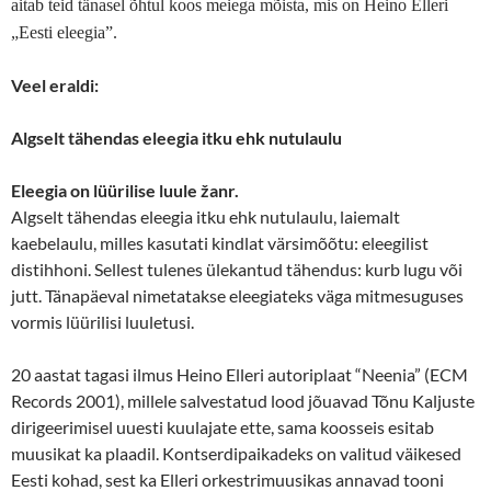
aitab teid tänasel õhtul koos meiega mõista, mis on Heino Elleri
„Eesti eleegia”.
Veel eraldi:
Algselt tähendas eleegia itku ehk nutulaulu
Eleegia on lüürilise luule žanr.
Algselt tähendas eleegia itku ehk nutulaulu, laiemalt
kaebelaulu, milles kasutati kindlat värsimõõtu: eleegilist
distihhoni. Sellest tulenes ülekantud tähendus: kurb lugu või
jutt. Tänapäeval nimetatakse eleegiateks väga mitmesuguses
vormis lüürilisi luuletusi.
20 aastat tagasi ilmus Heino Elleri autoriplaat “Neenia” (ECM
Records 2001), millele salvestatud lood jõuavad Tõnu Kaljuste
dirigeerimisel uuesti kuulajate ette, sama koosseis esitab
muusikat ka plaadil. Kontserdipaikadeks on valitud väikesed
Eesti kohad, sest ka Elleri orkestrimuusikas annavad tooni