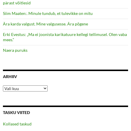
pärast võitlesid
Siim Maaten:. Minule tundub, et tulevikke on mitu
Ära karda valgust. Mine valgusesse. Ära põgene
Erki Evestus: „Ma ei joonista karikatuure kellegi tellimusel. Olen vaba
mees.”
Naera puruks
ARHIIV
Arhiiv
TASKU VIITED
Kollased taskud