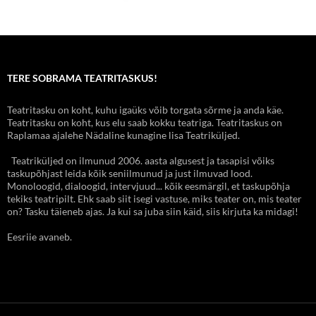
TERE SOBRAMA TEATRITASKUS!
Teatritasku on koht, kuhu igaüks võib torgata sõrme ja anda käe.
Teatritasku on koht, kus elu saab kokku teatriga. Teatritaskus on
Raplamaa ajalehe Nädaline kunagine lisa Teatriküljed.
Teatriküljed on ilmunud 2006. aasta algusest ja tasapisi võiks
taskupõhjast leida kõik seniilmunud ja just ilmuvad lood.
Monoloogid, dialoogid, intervjuud... kõik eesmärgil, et taskupõhja
tekiks teatripilt. Ehk saab siit isegi vastuse, miks teater on, mis teater
on? Tasku täieneb ajas. Ja kui sa juba siin käid, siis kirjuta ka midagi!
Eesriie avaneb.