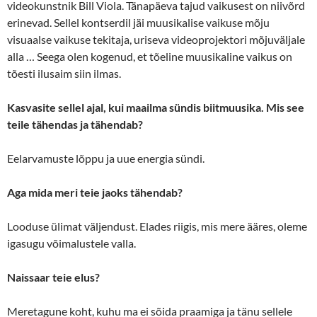
videokunstnik Bill Viola. Tänapäeva tajud vaikusest on niivõrd
erinevad. Sellel kontserdil jäi muusikalise vaikuse mõju
visuaalse vaikuse tekitaja, uriseva videoprojektori mõjuväljale
alla … Seega olen kogenud, et tõeline muusikaline vaikus on
tõesti ilusaim siin ilmas.
Kasvasite sellel ajal, kui maailma sündis biitmuusika. Mis see
teile tähendas ja tähendab?
Eelarvamuste lõppu ja uue energia sündi.
Aga mida meri teie jaoks tähendab?
Looduse ülimat väljendust. Elades riigis, mis mere ääres, oleme
igasugu võimalustele valla.
Naissaar teie elus?
Meretagune koht, kuhu ma ei sõida praamiga ja tänu sellele