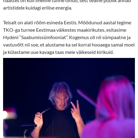
naastes on küll imeline tunne olnud, sest sealne publik annab
artistidele kuidagi erilise energia.
Teisalt on alati rõõm esineda Eestis. Möödunud aastal tegime
TKO-ga turnee Eestimaa väikestes maakirikutes, esitasime
Hydeni “Saabumissümfooniat”. Kogemus oli nii sümpaatne ja
vastuvõtt nii soe, et alustame ka sel korral hooaega samal moel
ja külastame uue kavaga taas meie väikeseid kirikuid.