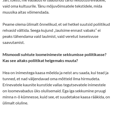
vaid oma kultuurile. Tänu mõjuvõimsatele tekstidele, mida
muusika aitas võimendada.
Peame olema ülimalt õnnelikud, et sel hetkel suutsid poliitikud
relvasid vältida. Seega kujund „laulsime ennast vabaks” ei
peaks tähendama vaid laulmist, vaid veretut iseseisvuse
saavutamist.
Mismoodi suhtute loomeinimeste sekkumisse poliitikasse?
Kas see aitaks poliitikat helgemaks muuta?
Hea on inimestega kaasa mõelda ja neist aru saada, kui tead ja
tunned, et nad väljendavad oma mõtteid ilma hirmudeta.
Erinevatele kaunite kunstide vallas tegutsevatele inimestele
on loomevabadus üks olulisemaid. Ega iga sekkumine pruugi
minna n-ö kümnesse, kuid see, et suudetakse kaasa rääkida, on
ülimalt oluline.