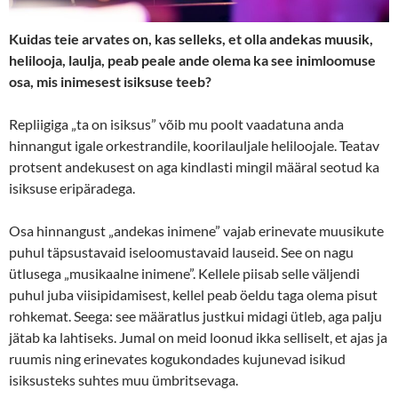
Kuidas teie arvates on, kas selleks, et olla andekas muusik,
helilooja, laulja, peab peale ande olema ka see inimloomuse
osa, mis inimesest isiksuse teeb?
Repliigiga „ta on isiksus” võib mu poolt vaadatuna anda
hinnangut igale orkestrandile, koorilauljale heliloojale. Teatav
protsent andekusest on aga kindlasti mingil määral seotud ka
isiksuse eripäradega.
Osa hinnangust „andekas inimene” vajab erinevate muusikute
puhul täpsustavaid iseloomustavaid lauseid. See on nagu
ütlusega „musikaalne inimene”. Kellele piisab selle väljendi
puhul juba viisipidamisest, kellel peab öeldu taga olema pisut
rohkemat. Seega: see määratlus justkui midagi ütleb, aga palju
jätab ka lahtiseks. Jumal on meid loonud ikka selliselt, et ajas ja
ruumis ning erinevates kogukondades kujunevad isikud
isiksusteks suhtes muu ümbritsevaga.