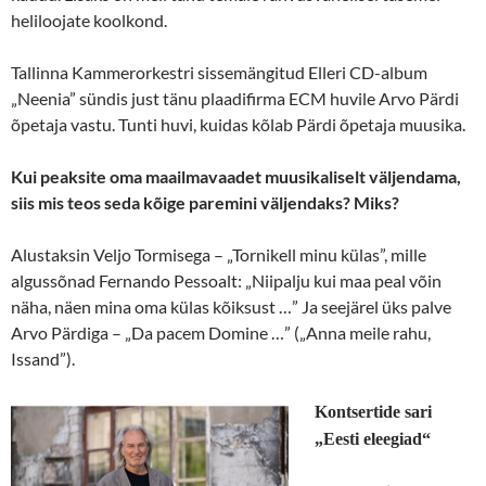
heliloojate koolkond.
Tallinna Kammerorkestri sissemängitud Elleri CD-album
„Neenia” sündis just tänu plaadifirma ECM huvile Arvo Pärdi
õpetaja vastu. Tunti huvi, kuidas kõlab Pärdi õpetaja muusika.
Kui peaksite oma maailmavaadet muusikaliselt väljendama,
siis mis teos seda kõige paremini väljendaks? Miks?
Alustaksin Veljo Tormisega – „Tornikell minu külas”, mille
algussõnad Fernando Pessoalt: „Niipalju kui maa peal võin
näha, näen mina oma külas kõiksust …” Ja seejärel üks palve
Arvo Pärdiga – „Da pacem Domine …” („Anna meile rahu,
Issand”).
Kontsertide sari
„Eesti eleegiad“