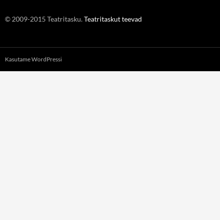
© 2009-2015 Teatritasku.
Teatritaskut teevad
Kasutame WordPressi