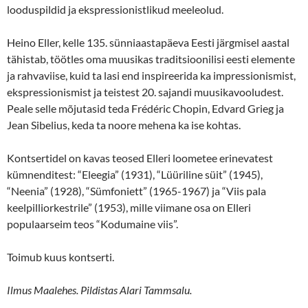
looduspildid ja ekspressionistlikud meeleolud.
Heino Eller, kelle 135. sünniaastapäeva Eesti järgmisel aastal
tähistab, töötles oma muusikas traditsioonilisi eesti elemente
ja rahvaviise, kuid ta lasi end inspireerida ka impressionismist,
ekspressionismist ja teistest 20. sajandi muusikavooludest.
Peale selle mõjutasid teda Frédéric Chopin, Edvard Grieg ja
Jean Sibelius, keda ta noore mehena ka ise kohtas.
Kontsertidel on kavas teosed Elleri loometee erinevatest
kümnenditest: “Eleegia” (1931), “Lüüriline süit” (1945),
“Neenia” (1928), “Sümfoniett” (1965-1967) ja “Viis pala
keelpilliorkestrile” (1953), mille viimane osa on Elleri
populaarseim teos “Kodumaine viis”.
Toimub kuus kontserti.
Ilmus Maalehes. Pildistas Alari Tammsalu.