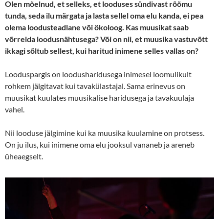
Olen mõelnud, et selleks, et looduses sündivast rõõmu
tunda, seda ilu märgata ja lasta sellel oma elu kanda, ei pea
olema loodusteadlane või ökoloog. Kas muusikat saab
võrrelda loodusnähtusega? Või on nii, et muusika vastuvõtt
ikkagi sõltub sellest, kui haritud inimene selles vallas on?
Looduspargis on loodusharidusega inimesel loomulikult
rohkem jälgitavat kui tavakülastajal. Sama erinevus on
muusikat kuulates muusikalise haridusega ja tavakuulaja
vahel.
Nii looduse jälgimine kui ka muusika kuulamine on protsess.
On ju ilus, kui inimene oma elu jooksul vananeb ja areneb
üheaegselt.