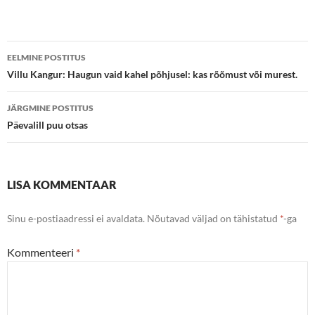
Postituste
EELMINE POSTITUS
töölaud
Villu Kangur: Haugun vaid kahel põhjusel: kas rõõmust või murest.
JÄRGMINE POSTITUS
Päevalill puu otsas
LISA KOMMENTAAR
Sinu e-postiaadressi ei avaldata.
Nõutavad väljad on tähistatud
*
-ga
Kommenteeri
*