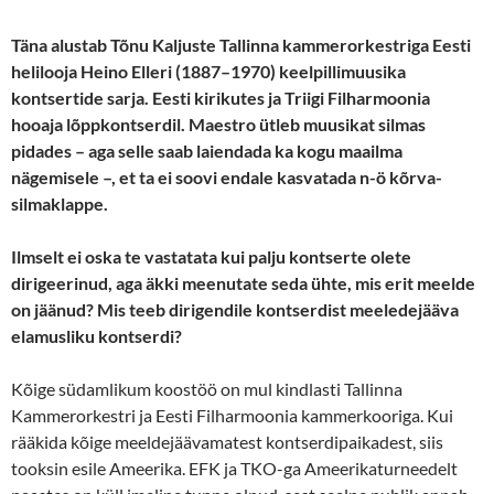
Täna alustab Tõnu Kaljuste Tallinna kammerorkestriga Eesti
helilooja Heino Elleri (1887–1970) keelpillimuusika
kontsertide sarja. Eesti kirikutes ja Triigi Filharmoonia
hooaja lõppkontserdil. Maestro ütleb muusikat silmas
pidades – aga selle saab laiendada ka kogu maailma
nägemisele –, et ta ei soovi endale kasvatada n-ö kõrva-
silmaklappe.
Ilmselt ei oska te vastatata kui palju kontserte olete
dirigeerinud, aga äkki meenutate seda ühte, mis erit meelde
on jäänud? Mis teeb dirigendile kontserdist meeledejääva
elamusliku kontserdi?
Kõige südamlikum koostöö on mul kindlasti Tallinna
Kammerorkestri ja Eesti Filharmoonia kammerkooriga. Kui
rääkida kõige meeldejäävamatest kontserdipaikadest, siis
tooksin esile Ameerika. EFK ja TKO-ga Ameerikaturneedelt