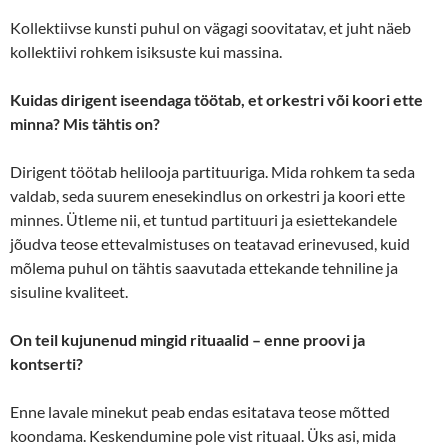
Kollektiivse kunsti puhul on vägagi soovitatav, et juht näeb
kollektiivi rohkem isiksuste kui massina.
Kuidas dirigent iseendaga töötab, et orkestri või koori ette
minna? Mis tähtis on?
Dirigent töötab helilooja partituuriga. Mida rohkem ta seda
valdab, seda suurem enesekindlus on orkestri ja koori ette
minnes. Ütleme nii, et tuntud partituuri ja esiettekandele
jõudva teose ettevalmistuses on teatavad erinevused, kuid
mõlema puhul on tähtis saavutada ettekande tehniline ja
sisuline kvaliteet.
On teil kujunenud mingid rituaalid – enne proovi ja
kontserti?
Enne lavale minekut peab endas esitatava teose mõtted
koondama. Keskendumine pole vist rituaal. Üks asi, mida