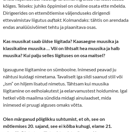
kõiges. Teiseks: juhiks õppimisel on oluline osata ette mõelda.
Dirigeerides on ettemõtlemise väljenduseks dirigendi
ettevalmistav liigutus
auftakt
. Kolmandaks: tähtis on arendada
endas analüüsivõimet tehtu ja plaanitava osas.
Kas muusikat saab üldse liigitada? Kaasaegne muusika ja
klassikaline muusika … Või on lihtsalt hea muusika ja halb
muusika? Kui palju selles liigituses on osa maitsel?
Igasugune liigitamine on sümboolne. Inimesed peavad ju
nähtusi kuidagi nimetama. Tavaliselt iga sildi saanud stiil või
„ism” on hiljem lisatud nimetus. Tähtsam kui muusika
liigitamine on eelhoiakutest ja eelarvamustest hoidumine. Igal
hetkel võib maailma sündida midagi ainulaadset, mida
inimesed ei pruugi alguses omaks võtta.
Olen märganud põlglikku suhtumist, et oh, see on
mõtlemises 20. sajand, see ei kõlba kuhugi, elame 21.