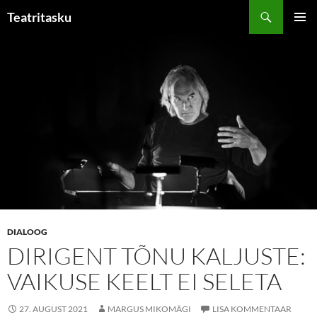
Liigu
Otsi
Teatritasku
sisu
PEAME
juurde
DIALOOG
DIRIGENT TÕNU KALJUSTE:
VAIKUSE KEELT EI SELETA
27. AUGUST 2021
MARGUS MIKOMÄGI
LISA KOMMENTAAR