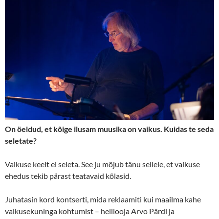
On öeldud, et kõige ilusam muusika on vaikus. Kuidas te seda
seletate?
Vaikuse keelt ei seleta. See ju mõjub tänu sellele, et vaikuse
ehedus tekib pärast teatavaid kõlasid.
Juhatasin kord kontserti, mida reklaamiti kui maailma kahe
vaikusekuninga kohtumist – helilooja Arvo Pärdi ja