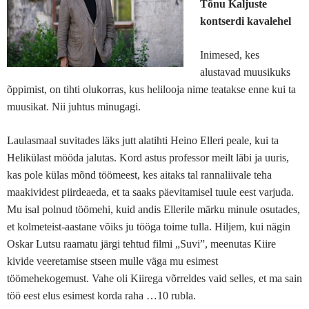
Tõnu Kaljuste
kontserdi kavalehel
Inimesed, kes
alustavad muusikuks
õppimist, on tihti olukorras, kus helilooja nime teatakse enne kui ta
muusikat. Nii juhtus minugagi.
Laulasmaal suvitades läks jutt alatihti Heino Elleri peale, kui ta
Helikülast mööda jalutas. Kord astus professor meilt läbi ja uuris,
kas pole külas mõnd töömeest, kes aitaks tal rannaliivale teha
maakividest piirdeaeda, et ta saaks päevitamisel tuule eest varjuda.
Mu isal polnud töömehi, kuid andis Ellerile märku minule osutades,
et kolmeteist-aastane võiks ju tööga toime tulla. Hiljem, kui nägin
Oskar Lutsu raamatu järgi tehtud filmi „Suvi”, meenutas Kiire
kivide veeretamise stseen mulle väga mu esimest
töömehekogemust. Vahe oli Kiirega võrreldes vaid selles, et ma sain
töö eest elus esimest korda raha …10 rubla.