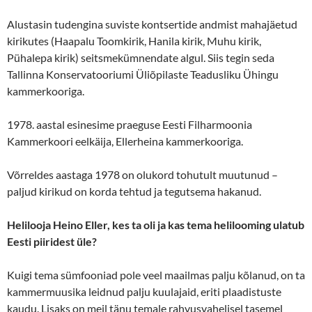
Alustasin tudengina suviste kontsertide andmist mahajäetud
kirikutes (Haapalu Toomkirik, Hanila kirik, Muhu kirik,
Pühalepa kirik) seitsmekümnendate algul. Siis tegin seda
Tallinna Konservatooriumi Üliõpilaste Teadusliku Ühingu
kammerkooriga.
1978. aastal esinesime praeguse Eesti Filharmoonia
Kammerkoori eelkäija, Ellerheina kammerkooriga.
Võrreldes aastaga 1978 on olukord tohutult muutunud –
paljud kirikud on korda tehtud ja tegutsema hakanud.
Helilooja Heino Eller, kes ta oli ja kas tema helilooming ulatub
Eesti piiridest üle?
Kuigi tema sümfooniad pole veel maailmas palju kõlanud, on ta
kammermuusika leidnud palju kuulajaid, eriti plaadistuste
kaudu. Lisaks on meil tänu temale rahvusvahelisel tasemel