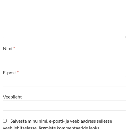
Nimi
*
E-post
*
Veebileht
Salvesta minu nimi, e-posti- ja veebiaadress sellesse
veebilehitsejasse järgmiste kommentaaride jaoks.