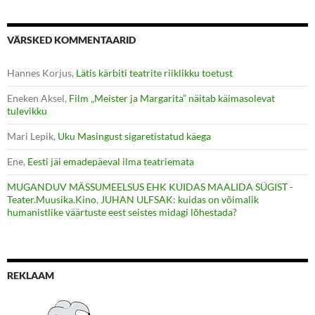
VÄRSKED KOMMENTAARID
Hannes Korjus
,
Lätis kärbiti teatrite riiklikku toetust
Eneken Aksel
,
Film „Meister ja Margarita” näitab käimasolevat
tulevikku
Mari Lepik
,
Uku Masingust sigaretistatud käega
Ene
,
Eesti jäi emadepäeval ilma teatriemata
MUGANDUV MÄSSUMEELSUS EHK KUIDAS MAALIDA SÜGIST -
Teater.Muusika.Kino
,
JUHAN ULFSAK: kuidas on võimalik
humanistlike väärtuste eest seistes midagi lõhestada?
REKLAAM