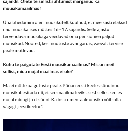
sajandil. Olete te sellist suhtumist märganud ka
muusikamaailmas?
Üha tihedamini olen muusikutelt kuulnud, et meelsasti elaksid
nad muusikalises mõttes 16.–17. sajandis. Selle ajastu
tervendava muusikaga veedavad oma pensioniea paljud
muusikud. Noored, kes muutuste avangardis, vaevalt tervise
peale mõtlevad.
Kuhu te paigutate Eesti muusikamaailmas? Mis on meil
sellist, mida mujal maailmas ei ole?
Ma ei mõtle paigutuste peale. Püüan eesti keeles sündinud
muusikat esitada nii, et see maailma leviks, sest selles keeles
mujal midagi ju ei sünni. Ka instrumentaalmuusika võib olla
vägagi „eestikeelne”.