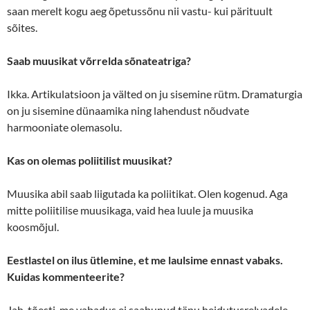
saan merelt kogu aeg õpetussõnu nii vastu- kui pärituult
sõites.
Saab muusikat võrrelda sõnateatriga?
Ikka. Artikulatsioon ja välted on ju sisemine rütm. Dramaturgia
on ju sisemine dünaamika ning lahendust nõudvate
harmooniate olemasolu.
Kas on olemas poliitilist muusikat?
Muusika abil saab liigutada ka poliitikat. Olen kogenud. Aga
mitte poliitilise muusikaga, vaid hea luule ja muusika
koosmõjul.
Eestlastel on ilus ütlemine, et me laulsime ennast vabaks.
Kuidas kommenteerite?
Jah, tõesti, me vabadus ei saabunud tänu heidutusrelvadele,