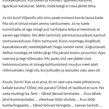
Igavikust kanduvat. Sellist, mida keegi ei oska järele teha.
Ja siis kord Viljandis olin sinu peale esimest korda lausa kade.
Ma siis ei olnud enam ammu tantsumees. Ja no tuleb
tunnistada, et ega sinagi just tantsijana leiba ei teeninud, ei
varem ega hiljem. Siis äkki tantsisid, pärimusmuusikast kantud
tantsulavastuses. Päris tantsusid. Koos noortega, kirglikult,
kaasakiskuvalt, meeldejäävalt. Nagu vanem vend. Julgustavalt.
Sellise tundega, et tehke järgi. Ma pärast kodus proovisin. Ajas
naerma ja tegi rõõmsaks. Mu jaoks vist see jääbki sind
iseloomustama, et sinuga kohtumistest muutus meel alati
rõõmsamaks. Isegi siis, kui juttudes ja lauludes valu sees oli.
Kuule, Surm! Kas sa ei arva, et on veel vara meie põlvkonna
kallale karata? Ütled, mis parata? Ütled, et laulikud ei sure. No
seda muidugi ka. Sest – tähed läevad teretades … Kuu läheb
järel kummardades … vikerkaar lööb viiulida … Kuu lööb
kuldarõngaaida … tähed löövad täringida … taevas tantsib …