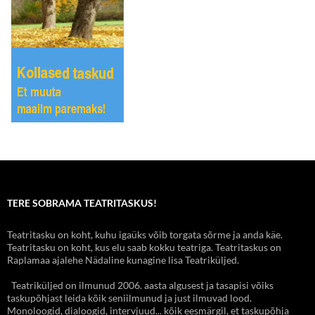
TERE SOBRAMA TEATRITASKUS!
Teatritasku on koht, kuhu igaüks võib torgata sõrme ja anda käe.
Teatritasku on koht, kus elu saab kokku teatriga. Teatritaskus on
Raplamaa ajalehe Nädaline kunagine lisa Teatriküljed.
Teatriküljed on ilmunud 2006. aasta algusest ja tasapisi võiks
taskupõhjast leida kõik seniilmunud ja just ilmuvad lood.
Monoloogid, dialoogid, intervjuud... kõik eesmärgil, et taskupõhja