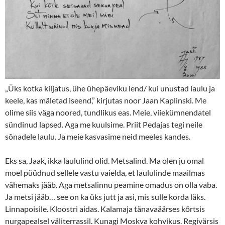
„Üks kotka kiljatus, ühe ühepäeviku lend/ kui unustad laulu ja
keele, kas mäletad iseend,” kirjutas noor Jaan Kaplinski. Me
olime siis väga noored, tundlikus eas. Meie, viiekümnendatel
sündinud lapsed. Aga me kuulsime. Priit Pedajas tegi neile
sõnadele laulu. Ja meie kasvasime neid meeles kandes.
Eks sa, Jaak, ikka laululind olid. Metsalind. Ma olen ju omal
moel püüdnud sellele vastu vaielda, et laululinde maailmas
vähemaks jääb. Aga metsalinnu peamine omadus on olla vaba.
Ja metsi jääb… see on ka üks jutt ja asi, mis sulle korda läks.
Linnapoisile. Kloostri aidas. Kalamaja tänavaäärses kõrtsis
nurgapealsel väliterrassil. Kunagi Moskva kohvikus. Regivärsis