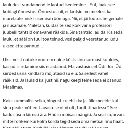
lauludest vundamendile laotud iseolemine… Sul, Jaak, see
kuidagi õnnestus. Õnnestus nii, et laulsid mu meelest ka
murelaule miski sisemise rõõmuga. Nii, et jäi lootus helgemale
ja ilusamale. Mäletan, kuidas teised kõik vana professori
juubelil tahtsid omavahel rääkida. Sina tahtsid laulda. Ka seda
laulu, et sääl on tuul toa teinud, vesi palgid veeretanud, udu
uksed ette pannud…
Üks meist natuke noorem naine küsis sinu surmast kuuldes,
kas üdi siirdamine siis ei aidanud. Ma vastasin, et Üdi, Jüri Üdi
siirded üsna kindlasti mõjutasid su elu. Sa sellest vahel
rääkisid. Ja laulsid ka, just nii, nagu keegi teine seda ei osanud.
Maailmas.
Kaks kummalist seika, hingust, tuleb ikka ja jälle meelde, kui
sinu peale mõtlen. Lavastuse nimi oli „Tuult tiibadesse”. See
kadus üsna kiiresti ära. Hüüru mõisas mängiti. Ja seal sa, arvan,
mitte rohkem kui kolm korda tegid seda oma metsalinnu häält.
Kotkakiljatust. Kurblikku ja võimast. Igavikku kandvat.