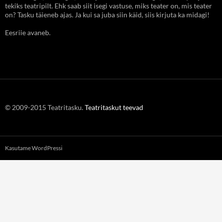
tekiks teatripilt. Ehk saab siit isegi vastuse, miks teater on, mis teater
on? Tasku täieneb ajas. Ja kui sa juba siin käid, siis kirjuta ka midagi!
Eesriie avaneb.
© 2009-2015 Teatritasku.
Teatritaskut teevad
Kasutame WordPressi