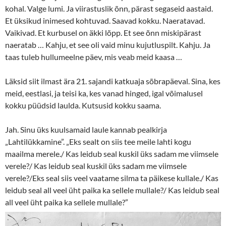
kohal. Valge lumi. Ja viirastuslik õnn, pärast segaseid aastaid.
Et üksikud inimesed kohtuvad. Saavad kokku. Naeratavad.
Vaikivad. Et kurbusel on äkki lõpp. Et see õnn miskipärast
naeratab … Kahju, et see oli vaid minu kujutluspilt. Kahju. Ja
taas tuleb hullumeelne päev, mis veab meid kaasa …
Läksid siit ilmast ära 21. sajandi katkuaja sõbrapäeval. Sina, kes
meid, eestlasi, ja teisi ka, kes vanad hinged, igal võimalusel
kokku püüdsid laulda. Kutsusid kokku saama.
Jah. Sinu üks kuulsamaid laule kannab pealkirja
„Lahtilükkamine”. „Eks sealt on siis tee meile lahti kogu
maailma merele./ Kas leidub seal kuskil üks sadam me viimsele
verele?/ Kas leidub seal kuskil üks sadam me viimsele
verele?/Eks seal siis veel vaatame silma ta päikese kullale./ Kas
leidub seal all veel üht paika ka sellele mullale?/ Kas leidub seal
all veel üht paika ka sellele mullale?”