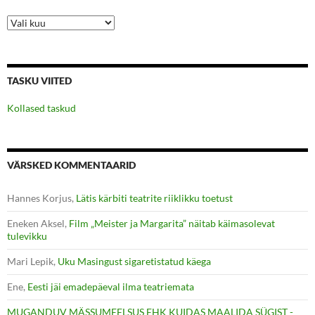
Arhiiv
TASKU VIITED
Kollased taskud
VÄRSKED KOMMENTAARID
Hannes Korjus
,
Lätis kärbiti teatrite riiklikku toetust
Eneken Aksel
,
Film „Meister ja Margarita” näitab käimasolevat
tulevikku
Mari Lepik
,
Uku Masingust sigaretistatud käega
Ene
,
Eesti jäi emadepäeval ilma teatriemata
MUGANDUV MÄSSUMEELSUS EHK KUIDAS MAALIDA SÜGIST -