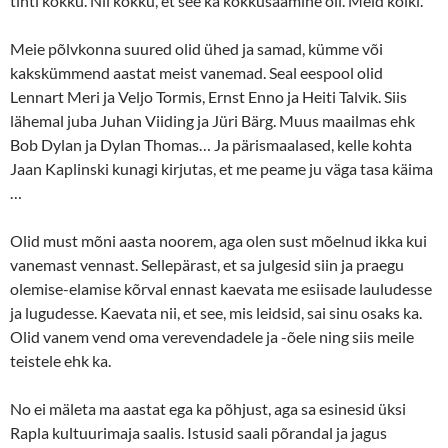
tihti kokku. Nii kokku, et see ka kokkusaamine oli. Meid kõiki.
Meie põlvkonna suured olid ühed ja samad, kümme või
kakskümmend aastat meist vanemad. Seal eespool olid
Lennart Meri ja Veljo Tormis, Ernst Enno ja Heiti Talvik. Siis
lähemal juba Juhan Viiding ja Jüri Bärg. Muus maailmas ehk
Bob Dylan ja Dylan Thomas… Ja pärismaalased, kelle kohta
Jaan Kaplinski kunagi kirjutas, et me peame ju väga tasa käima
…
Olid must mõni aasta noorem, aga olen sust mõelnud ikka kui
vanemast vennast. Sellepärast, et sa julgesid siin ja praegu
olemise-elamise kõrval ennast kaevata me esiisade lauludesse
ja lugudesse. Kaevata nii, et see, mis leidsid, sai sinu osaks ka.
Olid vanem vend oma verevendadele ja -õele ning siis meile
teistele ehk ka.
No ei mäleta ma aastat ega ka põhjust, aga sa esinesid üksi
Rapla kultuurimaja saalis. Istusid saali põrandal ja jagus