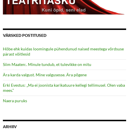
VÄRSKED POSTITUSED
Hõbe ehk kuidas loomingule pühendunud naised meestega võrdsuse
pärast võitlesid
Siim Maaten:. Minule tundub, et tulevikke on mitu
Ära karda valgust. Mine valgusesse. Ära põgene
Erki Evestus: „Ma ei joonista karikatuure kellegi tellimusel. Olen vaba
mees.”
Naera puruks
ARHIIV