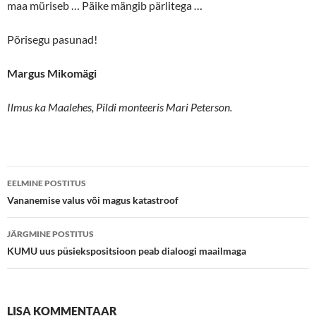
maa müriseb … Päike mängib pärlitega …
Põrisegu pasunad!
Margus Mikomägi
Ilmus ka Maalehes, Pildi monteeris Mari Peterson.
Postituste
EELMINE POSTITUS
töölaud
Vananemise valus või magus katastroof
JÄRGMINE POSTITUS
KUMU uus püsiekspositsioon peab dialoogi maailmaga
LISA KOMMENTAAR