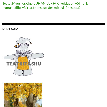
Teater.Muusika.Kino
,
JUHAN ULFSAK: kuidas on võimalik
humanistlike väärtuste eest seistes midagi lõhestada?
REKLAAM