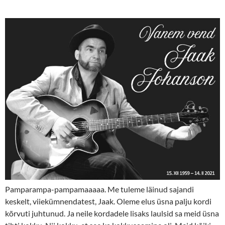
Pamparampa-pampamaaaaa. Me tuleme läinud sajandi
keskelt, viiekümnendatest, Jaak. Oleme elus üsna palju kordi
kõrvuti juhtunud. Ja neile kordadele lisaks laulsid sa meid üsna