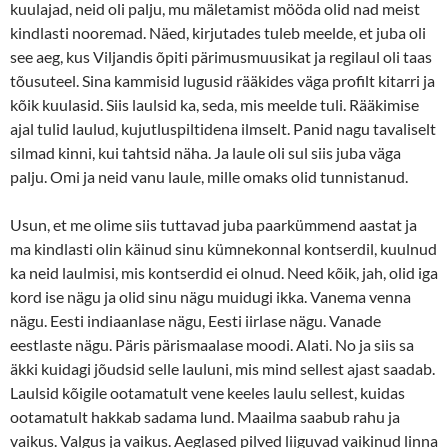
kuulajad, neid oli palju, mu mäletamist mööda olid nad meist
kindlasti nooremad. Näed, kirjutades tuleb meelde, et juba oli
see aeg, kus Viljandis õpiti pärimusmuusikat ja regilaul oli taas
tõusuteel. Sina kammisid lugusid rääkides väga profilt kitarri ja
kõik kuulasid. Siis laulsid ka, seda, mis meelde tuli. Rääkimise
ajal tulid laulud, kujutluspiltidena ilmselt. Panid nagu tavaliselt
silmad kinni, kui tahtsid näha. Ja laule oli sul siis juba väga
palju. Omi ja neid vanu laule, mille omaks olid tunnistanud.
Usun, et me olime siis tuttavad juba paarkümmend aastat ja
ma kindlasti olin käinud sinu kümnekonnal kontserdil, kuulnud
ka neid laulmisi, mis kontserdid ei olnud. Need kõik, jah, olid iga
kord ise nägu ja olid sinu nägu muidugi ikka. Vanema venna
nägu. Eesti indiaanlase nägu, Eesti iirlase nägu. Vanade
eestlaste nägu. Päris pärismaalase moodi. Alati. No ja siis sa
äkki kuidagi jõudsid selle lauluni, mis mind sellest ajast saadab.
Laulsid kõigile ootamatult vene keeles laulu sellest, kuidas
ootamatult hakkab sadama lund. Maailma saabub rahu ja
vaikus. Valgus ja vaikus. Aeglased pilved liiguvad vaikinud linna