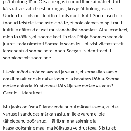
psühholoog Tõnu Otsa loengus toodud ilmekat näidet. Jutt
käis rahvusvahelisest uuringust, kus psühholoog osales.
Uurida tuli, mis on identiteet, mis multi-kulti. Soomlased olid
toonud teistele teadlastele näite, et pole olemas mingit multi-
kultit ja näitasid elusat mustanahalist soomlast. Ainukene keel,
mida ta rääkis, oli soome keel. Ta elas Põhja-Soomes saamide
juures, teda nimetati Somaalia saamiks – oli vist viieaastaselt
lapsendatud soome perekonda. Seega siis identiteedilt
soomlane mis soomlane.
Läksid mööda mõned aastad ja selgus, et somaalia saam oli
omalt maalt endale naise toonud ja kavatses Põhja-Soome
mošee ehitada. Kustkohast lõi välja see mošee vajadus?
Geenid… Identiteet.
Mu jaoks on üsna üllatav enda puhul märgata seda, kuidas
vanuse lisandudes märkan asju, millele varem ei ole
tähelepanu pööranud. Häirib minnalaskmine ja
kaasajooksmine maailma kõiksugu veidrustega. Siis tuleb