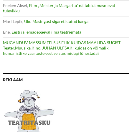
Eneken Aksel
,
Film „Meister ja Margarita” näitab käimasolevat
tulevikku
Mari Lepik
,
Uku Masingust sigaretistatud käega
Ene
,
Eesti jäi emadepäeval ilma teatriemata
MUGANDUV MÄSSUMEELSUS EHK KUIDAS MAALIDA SÜGIST -
Teater.Muusika.Kino
,
JUHAN ULFSAK: kuidas on võimalik
humanistlike väärtuste eest seistes midagi lõhestada?
REKLAAM