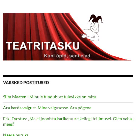
VÄRSKED POSTITUSED
Siim Maaten:. Minule tundub, et tulevikke on mitu
Ära karda valgust. Mine valgusesse. Ära põgene
Erki Evestus: „Ma ei joonista karikatuure kellegi tellimusel. Olen vaba
mees.”
Naera puruks