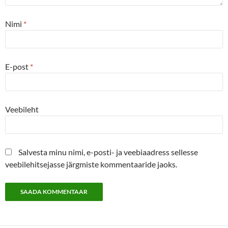
Nimi
*
E-post
*
Veebileht
Salvesta minu nimi, e-posti- ja veebiaadress sellesse
veebilehitsejasse järgmiste kommentaaride jaoks.