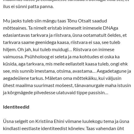
ilus ei sünni patta panna.
Mu jaoks tuleb siin mängu taas Tõnu Otsalt saadud
mõtteaines. Ta nimelt eristab inimeselt inimesele DNAga
edasiantavas tarkvara ja riistvara, üsna ootamatult öeldes, et
tarkvara saame geenidega kaasa, riistvara ei saa, see tuleb
hiljem. Oh jah, kui tuleb muidugi… Riistvara on inimese
vaimuosa. Psühholoog ei seleta ja ma kohtudes ei oska ka
küsida, aga tarkvara, mis meile eellastelt kaasa tuleb, ongi ehk
see, mis sunnib imestama, otsima, avastama… Aegadetagune ja
aegadeülene tarkus. Mäletan oma mõttekäiku, kui väljusin
ühest maailma suurimast mošeest, tänavanurgale maha istusin
ja kõrgmägede pilvedesse ulatuvaid tippe passisin…
Identiteedid
Üsna selgelt on Kristiina Ehini viimane luulekogu tema ja üsna
kindlasti eestlaste identiteedist kõnelev. Taas vahendan üht