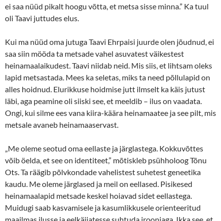
ei saa nüüd pikalt hoogu võtta, et metsa sisse minna.” Ka tuul
oli Taavi juttudes elus.
Kui ma nüüd oma jutuga Taavi Ehrpaisi juurde olen jõudnud, ei
saa siin mööda ta metsade vahel asuvatest väikestest
heinamaalaikudest. Taavi niidab neid. Mis siis, et lihtsam oleks
lapid metsastada. Mees ka seletas, miks ta need põllulapid on
alles hoidnud. Elurikkuse hoidmise jutt ilmselt ka käis jutust
läbi, aga peamine oli siiski see, et meeldib – ilus on vaadata.
Ongi, kui silme ees vana kiira-käära heinamaatee ja see pilt, mis
metsale avaneb heinamaaservast.
„Me oleme seotud oma eellaste ja järglastega. Kokkuvõttes
võib öelda, et see on identiteet,” mõtiskleb psühholoog Tõnu
Ots. Ta räägib põlvkondade vahelistest suhetest geneetika
kaudu. Me oleme järglased ja meil on eellased. Pisikesed
heinamaalapid metsade keskel hoiavad sidet eellastega.
Muidugi saab kasvamisele ja kasumlikkusele orienteeritud
maailmas ilusse ja eelkäijatesse suhtuda irooniaga. Ikka see, et