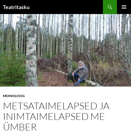
Liigu
Otsi
Teatritasku
sisu
PEAME
juurde
MONOLOOG
METSATAIMELAPSED JA
INIMTAIMELAPSED ME
ÜMBER