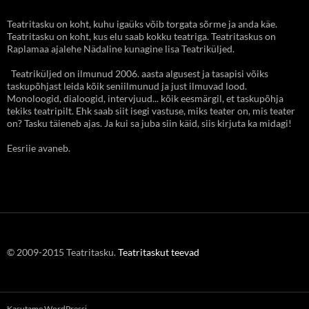
Teatritasku on koht, kuhu igaüks võib torgata sõrme ja anda käe.
Teatritasku on koht, kus elu saab kokku teatriga. Teatritaskus on
Raplamaa ajalehe Nädaline kunagine lisa Teatriküljed.
Teatriküljed on ilmunud 2006. aasta algusest ja tasapisi võiks
taskupõhjast leida kõik seniilmunud ja just ilmuvad lood.
Monoloogid, dialoogid, intervjuud... kõik eesmärgil, et taskupõhja
tekiks teatripilt. Ehk saab siit isegi vastuse, miks teater on, mis teater
on? Tasku täieneb ajas. Ja kui sa juba siin käid, siis kirjuta ka midagi!
Eesriie avaneb.
© 2009-2015 Teatritasku.
Teatritaskut teevad
Kasutame WordPressi