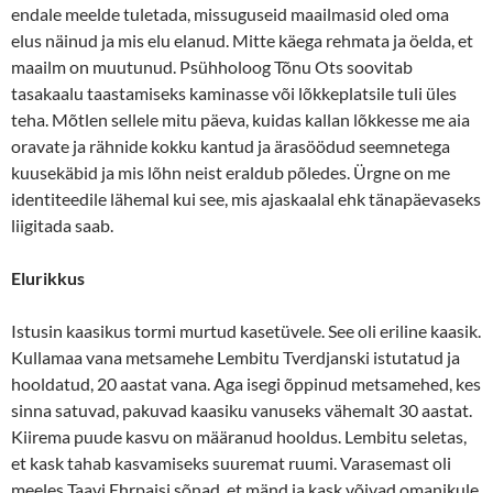
endale meelde tuletada, missuguseid maailmasid oled oma
elus näinud ja mis elu elanud. Mitte käega rehmata ja öelda, et
maailm on muutunud. Psühholoog Tõnu Ots soovitab
tasakaalu taastamiseks kaminasse või lõkkeplatsile tuli üles
teha. Mõtlen sellele mitu päeva, kuidas kallan lõkkesse me aia
oravate ja rähnide kokku kantud ja ärasöödud seemnetega
kuusekäbid ja mis lõhn neist eraldub põledes. Ürgne on me
identiteedile lähemal kui see, mis ajaskaalal ehk tänapäevaseks
liigitada saab.
Elurikkus
Istusin kaasikus tormi murtud kasetüvele. See oli eriline kaasik.
Kullamaa vana metsamehe Lembitu Tverdjanski istutatud ja
hooldatud, 20 aastat vana. Aga isegi õppinud metsamehed, kes
sinna satuvad, pakuvad kaasiku vanuseks vähemalt 30 aastat.
Kiirema puude kasvu on määranud hooldus. Lembitu seletas,
et kask tahab kasvamiseks suuremat ruumi. Varasemast oli
meeles Taavi Ehrpaisi sõnad, et mänd ja kask võivad omanikule