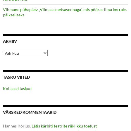
Vihmane pühapäev „Viimase metsavennaga”, mis pööras ilma korraks
päikseliseks
ARHIIV
Arhiiv
TASKU VIITED
Kollased taskud
VÄRSKED KOMMENTAARID
Hannes Korjus
,
Lätis kärbiti teatrite riiklikku toetust