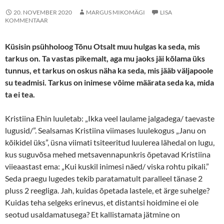
20. NOVEMBER 2020
MARGUS MIKOMÄGI
LISA
KOMMENTAAR
Küsisin psühholoog Tõnu Otsalt muu hulgas ka seda, mis
tarkus on. Ta vastas pikemalt, aga mu jaoks jäi kõlama üks
tunnus, et tarkus on oskus näha ka seda, mis jääb väljapoole
su teadmisi. Tarkus on inimese võime määrata seda ka, mida
ta ei tea.
Kristiina Ehin luuletab: „Ikka veel laulame jalgadega/ taevaste
lugusid/”. Sealsamas Kristiina viimases luulekogus „Janu on
kõikidel üks”, üsna viimati tsiteeritud luulerea lähedal on lugu,
kus suguvõsa mehed metsavennapunkris õpetavad Kristiina
viieaastast ema: „Kui kuskil inimesi näed/ viska rohtu pikali.”
Seda praegu lugedes tekib paratamatult paralleel tänase 2
pluss 2 reegliga. Jah, kuidas õpetada lastele, et ärge suhelge?
Kuidas teha selgeks erinevus, et distantsi hoidmine ei ole
seotud usaldamatusega? Et kallistamata jätmine on