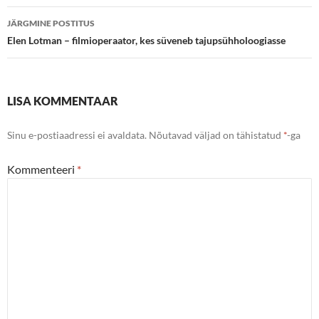
JÄRGMINE POSTITUS
Elen Lotman – filmioperaator, kes süveneb tajupsühholoogiasse
LISA KOMMENTAAR
Sinu e-postiaadressi ei avaldata.
Nõutavad väljad on tähistatud
*
-ga
Kommenteeri
*