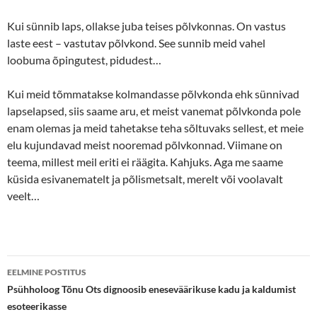
Kui sünnib laps, ollakse juba teises põlvkonnas. On vastus
laste eest – vastutav põlvkond. See sunnib meid vahel
loobuma õpingutest, pidudest…
Kui meid tõmmatakse kolmandasse põlvkonda ehk sünnivad
lapselapsed, siis saame aru, et meist vanemat põlvkonda pole
enam olemas ja meid tahetakse teha sõltuvaks sellest, et meie
elu kujundavad meist nooremad põlvkonnad. Viimane on
teema, millest meil eriti ei räägita. Kahjuks. Aga me saame
küsida esivanematelt ja põlismetsalt, merelt või voolavalt
veelt…
Postituste
EELMINE POSTITUS
töölaud
Psühholoog Tõnu Ots dignoosib eneseväärikuse kadu ja kaldumist
esoteerikasse