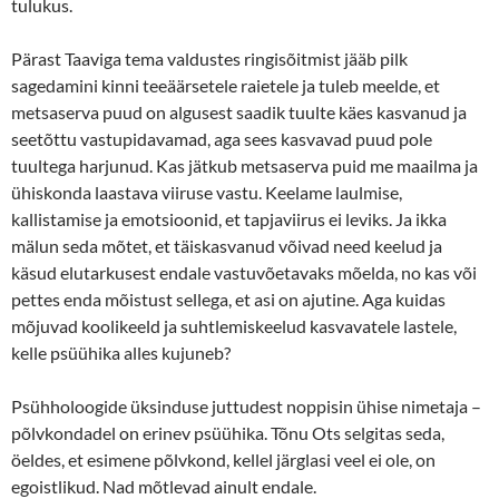
tulukus.
Pärast Taaviga tema valdustes ringisõitmist jääb pilk
sagedamini kinni teeäärsetele raietele ja tuleb meelde, et
metsaserva puud on algusest saadik tuulte käes kasvanud ja
seetõttu vastupidavamad, aga sees kasvavad puud pole
tuultega harjunud. Kas jätkub metsaserva puid me maailma ja
ühiskonda laastava viiruse vastu. Keelame laulmise,
kallistamise ja emotsioonid, et tapjaviirus ei leviks. Ja ikka
mälun seda mõtet, et täiskasvanud võivad need keelud ja
käsud elutarkusest endale vastuvõetavaks mõelda, no kas või
pettes enda mõistust sellega, et asi on ajutine. Aga kuidas
mõjuvad koolikeeld ja suhtlemiskeelud kasvavatele lastele,
kelle psüühika alles kujuneb?
Psühholoogide üksinduse juttudest noppisin ühise nimetaja –
põlvkondadel on erinev psüühika. Tõnu Ots selgitas seda,
öeldes, et esimene põlvkond, kellel järglasi veel ei ole, on
egoistlikud. Nad mõtlevad ainult endale.