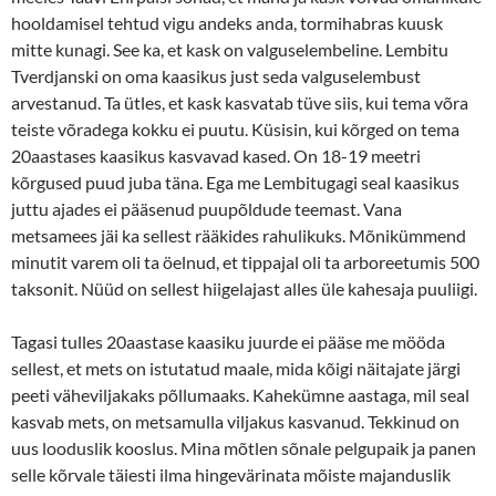
hooldamisel tehtud vigu andeks anda, tormihabras kuusk
mitte kunagi. See ka, et kask on valguselembeline. Lembitu
Tverdjanski on oma kaasikus just seda valguselembust
arvestanud. Ta ütles, et kask kasvatab tüve siis, kui tema võra
teiste võradega kokku ei puutu. Küsisin, kui kõrged on tema
20aastases kaasikus kasvavad kased. On 18-19 meetri
kõrgused puud juba täna. Ega me Lembitugagi seal kaasikus
juttu ajades ei pääsenud puupõldude teemast. Vana
metsamees jäi ka sellest rääkides rahulikuks. Mõnikümmend
minutit varem oli ta öelnud, et tippajal oli ta arboreetumis 500
taksonit. Nüüd on sellest hiigelajast alles üle kahesaja puuliigi.
Tagasi tulles 20aastase kaasiku juurde ei pääse me mööda
sellest, et mets on istutatud maale, mida kõigi näitajate järgi
peeti väheviljakaks põllumaaks. Kahekümne aastaga, mil seal
kasvab mets, on metsamulla viljakus kasvanud. Tekkinud on
uus looduslik kooslus. Mina mõtlen sõnale pelgupaik ja panen
selle kõrvale täiesti ilma hingevärinata mõiste majanduslik