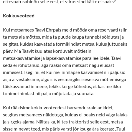
ettevaatusabinõu selle eest, et viirus sind kätte ei saaks?
Kokkuveoteed
Kui metsamees Taavi Ehrpais meid mööda oma reservaati (siin
ta mets ala mõttes, mida ta puude kaupa tunneb) sõidutas ja
selgitas, kuidas kasvatada tormikindlat metsa, kulus juttudeks
päev. Ma Taavit kuulates korduvalt mõtlesin
metsakasvatamise ja lapsekasvatamise paralleelidele. Taavi
seda ei rõhutanud, aga rääkis oma metsast nagu elusast
inimesest. Isegi nii, et kui me inimlapse kasvamisel nii paljusid
asju arvestaksime, olgu siis eesmärgiks iseseisva mõtlemisega
täiskasvanud inimene, tekiks kerge kõhedus, et kas me ikka
tohime inimlast nii palju mõjutada ja suunata.
Kui rääkisime kokkuveoteedest harvendusraielankidel,
selgitas metsamees näidetega, kuidas ei peaks neid väga laiaks
ja sirgeks ajama. Näitas ka, kiites traktoristi selle eest, metsa
sisse minevat teed, mis päris varsti jõnksuga ära keeras: „Tuul