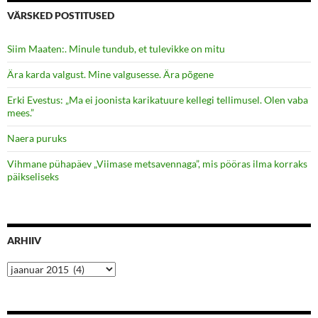
VÄRSKED POSTITUSED
Siim Maaten:. Minule tundub, et tulevikke on mitu
Ära karda valgust. Mine valgusesse. Ära põgene
Erki Evestus: „Ma ei joonista karikatuure kellegi tellimusel. Olen vaba
mees.”
Naera puruks
Vihmane pühapäev „Viimase metsavennaga”, mis pööras ilma korraks
päikseliseks
ARHIIV
Arhiiv