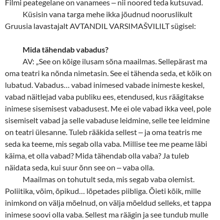
Filmi peategelane on vanamees
‒
nii noored teda kutsuvad.
Küsisin vana targa mehe ikka jõudnud nooruslikult
Gruusia lavastajalt AVTANDIL VARSIMAŠVILILT sügisel:
Mida tähendab vabadus?
AV: „
See on kõige ilusam sõna maailmas. Sellepärast ma
oma teatri ka nõnda nimetasin. See ei tähenda seda, et kõik on
lubatud. Vabadus… vabad inimesed vabade inimeste keskel,
vabad näitlejad vaba publiku ees, etendused, kus räägitakse
inimese sisemisest vabadusest. Me ei ole vabad ikka veel, pole
sisemiselt vabad ja selle vabaduse leidmine, selle tee leidmine
on teatri ülesanne. Tuleb rääkida sellest
‒
ja oma teatris me
seda ka teeme, mis segab olla vaba. Millise tee me peame läbi
käima, et olla vabad? Mida tähendab olla vaba? Ja tuleb
näidata seda, kui suur õnn see on
‒
vaba olla.
Maailmas on tohutult seda, mis segab vaba olemist.
Poliitika, võim, õpikud… lõpetades piibliga. Õieti kõik, mille
inimkond on välja mõelnud, on välja mõeldud selleks, et tappa
inimese soovi olla vaba. Sellest ma räägin ja see tundub mulle