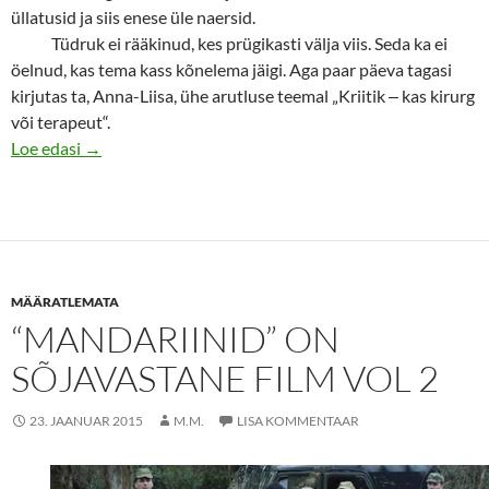
üllatusid ja siis enese üle naersid.
Tüdruk ei rääkinud, kes prügikasti välja viis. Seda ka ei
öelnud, kas tema kass kõnelema jäigi. Aga paar päeva tagasi
kirjutas ta, Anna-Liisa, ühe arutluse teemal „Kriitik
‒
kas kirurg
või terapeut“.
Puudu(ta)v kultuur 1 Tagumisest vagunist väljavisatu
Loe edasi
→
MÄÄRATLEMATA
“MANDARIINID” ON
SÕJAVASTANE FILM VOL 2
23. JAANUAR 2015
M.M.
LISA KOMMENTAAR