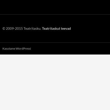
© 2009-2015 Teatritasku.
Teatritaskut teevad
Kasutame WordPressi