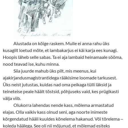
Alustada on kõige raskem. Mulle ei anna rahu üks
kusagilt loetud mõte, et lambakarjus ei käi karja ees kunagi.
Hoopis läheb selle sabas. Ta ei aja lambaid heinamaale sööma,
nood teavad ise, kuhu minna.
Siia juurde mahub üks pilt, mis meenus, kui
ajakirjandusmagistrantidega rääkisime loomade tarkusest.
Üks neist jutustas, kuidas nad oma peikaga tülli läksid ja
teineteise peale häält tõstsid, põhjuseks vaid, kes prügikasti
välja viib.
Olukorra lahendas nende kass, mõlema armastatud
elajas. Olla vaikiv kass olnud seni, aga noorte inimeste
kõrgendatud hääli kuuldes kõnelema hakanud. Või tõrelema
‒
koleda häälega. See oli nii mõjunud, et mõlemad esiteks