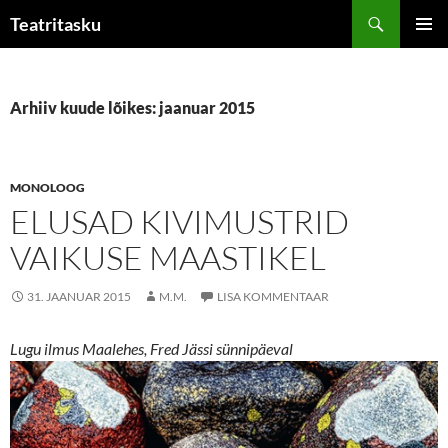
Liigu
Otsi
Teatritasku
sisu
PEAME
juurde
Arhiiv kuude lõikes: jaanuar 2015
MONOLOOG
ELUSAD KIVIMUSTRID
VAIKUSE MAASTIKEL
31. JAANUAR 2015
M.M.
LISA KOMMENTAAR
Lugu ilmus Maalehes, Fred Jässi sünnipäeval