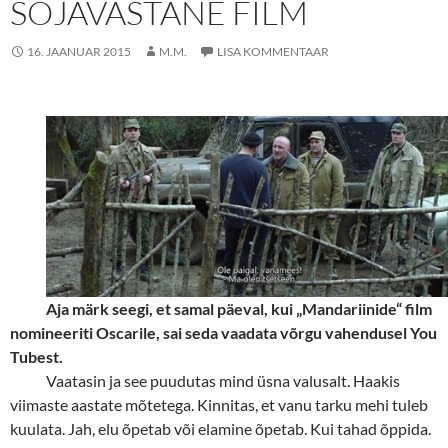
SÕJAVASTANE FILM
16. JAANUAR 2015
M.M.
LISA KOMMENTAAR
Aja märk seegi, et samal päeval, kui „Mandariinide“ film
nomineeriti Oscarile, sai seda vaadata võrgu vahenduse
l You
Tubest.
Vaatasin ja see puudutas mind üsna valusalt. Haakis
viimaste aastate mõtetega. Kinnitas, et vanu tarku mehi tuleb
kuulata. Jah, elu õpetab või elamine õpetab. Kui tahad õppida.