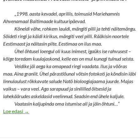
„
1998. aasta kevadel, aprillis, toimusid Mariehamnis
Ahvenamaal Baltimaade kultuuripäevad.
Kõneldi vähe, rohkem lauldi, mängiti pilli ja tehti näitemängu.
Sõideti ringi ja käidi kirikus, mängiti veel pilli. Rääkisin noortele
Eestimaast ja näitasin pilte. Eestimaa on ilus maa.
Ühel õhtusel loengul oli kuus inimest, igaüks ise rahvusest –
kõige toredam kuulajaskond, kelle ees on mul kunagi tulnud seista.
Veidike jäi aega ka omapead ringi vaadata. Ilus ja võõras
maa. Aina graniit. Ühel pärastlõunal võtsin fotokoti ja kõndisin läbi
linnulaulust rõkkavate salude Natö bioloogiajaama juurde. Majas
vaikus – vara veel. Aga sarapuud ja sinililled õitsesid ja
lahekäärudes askeldasid veelinnud. Seadsin end ühele kaljule.
Vaatasin kaljupinda oma istumise all ja jäin õhtuni…“
Elusad kivimustrid vaikuse maastikel
Loe edasi
→