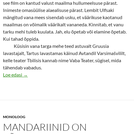
see film on kantud valust maailma hullumeelsuse pärast.
Inimeste omasüülise alaealisuse pärast. Lembit Ulfsaki
mängitud vana mees sisendab usku, et väärikuse kaotanud
maailmas on võimalik väärikalt vananeda. Kinnitab, et vanu
tarku mehi tuleb kuulata. Jah, elu õpetab või elamine õpetab.
Kui tahad õppida.
Küsisin vana targa mehe teed astuvalt Gruusia
lavastajalt, Tartus lavastamas käinud Avtandil Varsimašvililt,
kelle teater Tbilisis kannab nime Vaba Teater, sügisel, mida
tähendab vabadus.
“Mandariinid” on sõjavastane film vol 2
Loe edasi
→
MONOLOOG
MANDARIINID ON