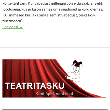
kõige tähtsam. Kui vabadust millegagi võrrelda saab, siis ehk
loodusega, kus ju ka on samas oma seadused ja kord olemas.
Kui inimesed kuulaks oma sisemist vabadust, oleks kõik
teistmoodi.“
Mandariinid on sõjavastane film
Loe edasi
→