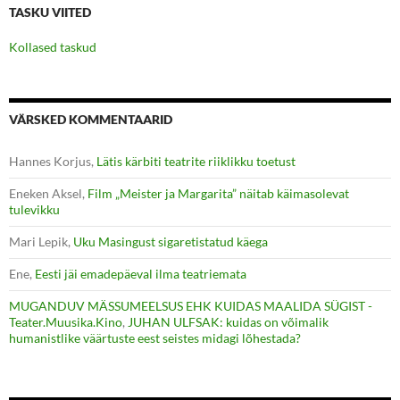
TASKU VIITED
Kollased taskud
VÄRSKED KOMMENTAARID
Hannes Korjus
,
Lätis kärbiti teatrite riiklikku toetust
Eneken Aksel
,
Film „Meister ja Margarita” näitab käimasolevat
tulevikku
Mari Lepik
,
Uku Masingust sigaretistatud käega
Ene
,
Eesti jäi emadepäeval ilma teatriemata
MUGANDUV MÄSSUMEELSUS EHK KUIDAS MAALIDA SÜGIST -
Teater.Muusika.Kino
,
JUHAN ULFSAK: kuidas on võimalik
humanistlike väärtuste eest seistes midagi lõhestada?