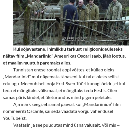
Kui sõjavastane, inimlik
ku tarkust religioonideüleseks
näitav film „Mandariinid” Ameerikas Oscari saab, jääb lootus,
et maailm muutub paremaks alles.
Tunnistan eneseirooniat appi võttes, et küllap oleks
„Mandariinid” mul nägemata tänaseni, kui tal ei oleks sellist
edulugu. Meenub helilooja Erki-Sven Tüüri kunagi öeldu, et kui
teda ei mängitaks välismaal, ei mängitaks teda Eestis. Olen
samas päris kindel, et ületurundus mind pigem peletaks.
Aja märk seegi, et samal päeval, kui „Mandariinide“ film
nomineeriti Oscarile, sai seda vaadata võrgu vahendusel
YouTube´st.
Vaatasin ja see puudutas mind üsna valusalt. Või mis
‒