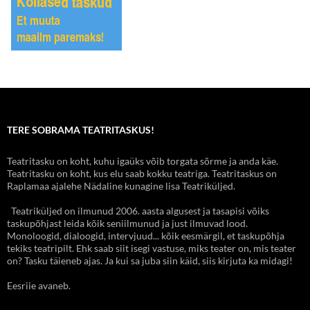
TERE SOBRAMA TEATRITASKUS!
Teatritasku on koht, kuhu igaüks võib torgata sõrme ja anda käe.
Teatritasku on koht, kus elu saab kokku teatriga. Teatritaskus on
Raplamaa ajalehe Nädaline kunagine lisa Teatriküljed.
Teatriküljed on ilmunud 2006. aasta algusest ja tasapisi võiks
taskupõhjast leida kõik seniilmunud ja just ilmuvad lood.
Monoloogid, dialoogid, intervjuud... kõik eesmärgil, et taskupõhja
tekiks teatripilt. Ehk saab siit isegi vastuse, miks teater on, mis teater
on? Tasku täieneb ajas. Ja kui sa juba siin käid, siis kirjuta ka midagi!
Eesriie avaneb.