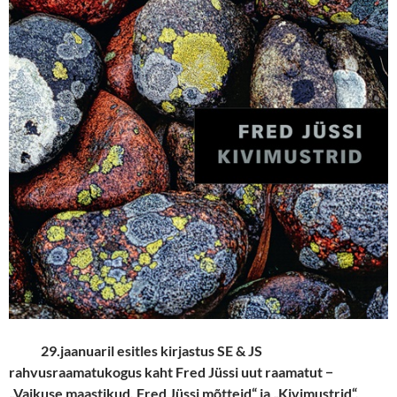
29.jaanuaril esitles kirjastus SE & JS
rahvusraamatukogus kaht Fred Jüssi uut raamatut −
„Vaikuse maastikud. Fred Jüssi mõtteid“ ja „Kivimustrid“.