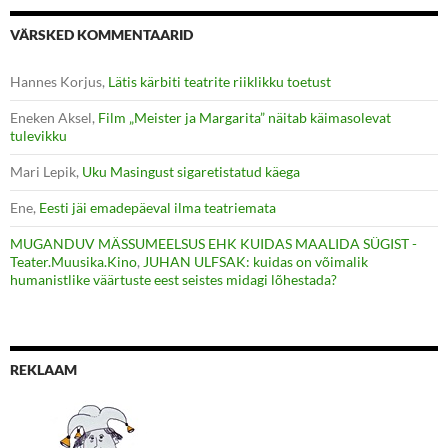
VÄRSKED KOMMENTAARID
Hannes Korjus
,
Lätis kärbiti teatrite riiklikku toetust
Eneken Aksel
,
Film „Meister ja Margarita” näitab käimasolevat
tulevikku
Mari Lepik
,
Uku Masingust sigaretistatud käega
Ene
,
Eesti jäi emadepäeval ilma teatriemata
MUGANDUV MÄSSUMEELSUS EHK KUIDAS MAALIDA SÜGIST -
Teater.Muusika.Kino
,
JUHAN ULFSAK: kuidas on võimalik
humanistlike väärtuste eest seistes midagi lõhestada?
REKLAAM