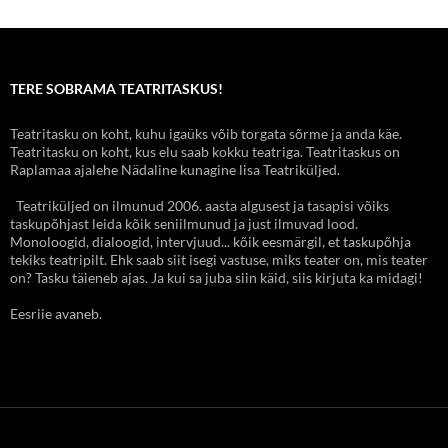
TERE SOBRAMA TEATRITASKUS!
Teatritasku on koht, kuhu igaüks võib torgata sõrme ja anda käe.
Teatritasku on koht, kus elu saab kokku teatriga. Teatritaskus on
Raplamaa ajalehe Nädaline kunagine lisa Teatriküljed.
Teatriküljed on ilmunud 2006. aasta algusest ja tasapisi võiks
taskupõhjast leida kõik seniilmunud ja just ilmuvad lood.
Monoloogid, dialoogid, intervjuud... kõik eesmärgil, et taskupõhja
tekiks teatripilt. Ehk saab siit isegi vastuse, miks teater on, mis teater
on? Tasku täieneb ajas. Ja kui sa juba siin käid, siis kirjuta ka midagi!
Eesriie avaneb.