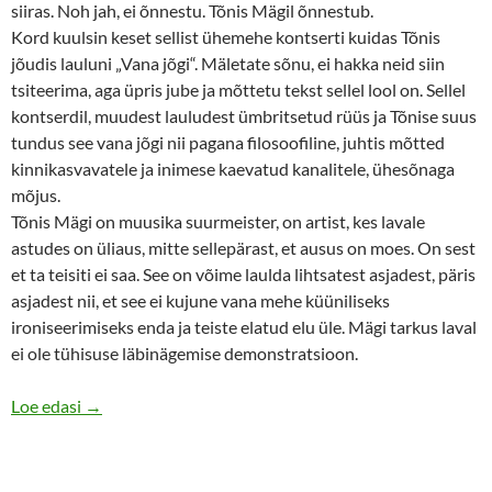
siiras. Noh jah, ei õnnestu. Tõnis Mägil õnnestub.
Kord kuulsin keset sellist ühemehe kontserti kuidas Tõnis
jõudis lauluni „Vana jõgi“. Mäletate sõnu, ei hakka neid siin
tsiteerima, aga üpris jube ja mõttetu tekst sellel lool on. Sellel
kontserdil, muudest lauludest ümbritsetud rüüs ja Tõnise suus
tundus see vana jõgi nii pagana filosoofiline, juhtis mõtted
kinnikasvavatele ja inimese kaevatud kanalitele, ühesõnaga
mõjus.
Tõnis Mägi on muusika suurmeister, on artist, kes lavale
astudes on üliaus, mitte sellepärast, et ausus on moes. On sest
et ta teisiti ei saa. See on võime laulda lihtsatest asjadest, päris
asjadest nii, et see ei kujune vana mehe küüniliseks
ironiseerimiseks enda ja teiste elatud elu üle. Mägi tarkus laval
ei ole tühisuse läbinägemise demonstratsioon.
Mägi muutub lähemale minnes järsemaks
Loe edasi
→