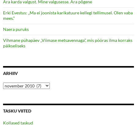
Ära karda valgust. Mine valgusesse. Ära põgene
Erki Evestus: „Ma ei joonista karikatuure kellegi tellimusel. Olen vaba
mees.”
Naera puruks
Vihmane pühapäev „Viimase metsavennaga”, mis pööras ilma korraks
päikseliseks
ARHIIV
Arhiiv
TASKU VIITED
Kollased taskud