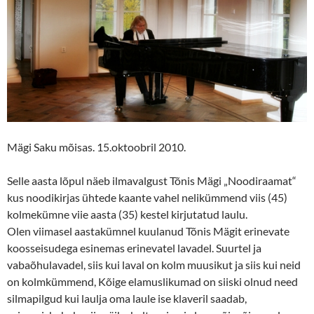
Mägi Saku mõisas. 15.oktoobril 2010.
Selle aasta lõpul näeb ilmavalgust Tõnis Mägi „Noodiraamat“
kus noodikirjas ühtede kaante vahel nelikümmend viis (45)
kolmekümne viie aasta (35) kestel kirjutatud laulu.
Olen viimasel aastakümnel kuulanud Tõnis Mägit erinevate
koosseisudega esinemas erinevatel lavadel. Suurtel ja
vabaõhulavadel, siis kui laval on kolm muusikut ja siis kui neid
on kolmkümmend, Kõige elamuslikumad on siiski olnud need
silmapilgud kui laulja oma laule ise klaveril saadab,