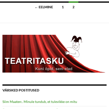
Postituste
← EELMINE
1
2
navigatsioon
VÄRSKED POSTITUSED
Siim Maaten:. Minule tundub, et tulevikke on mitu