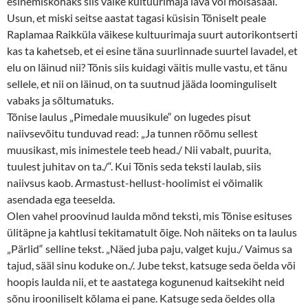
esinemiskohaks siis väike kultuurimaja lava või mõisasaal.
Usun, et miski seitse aastat tagasi küsisin Tõniselt peale
Raplamaa Raikküla väikese kultuurimaja suurt autorikontserti
kas ta kahetseb, et ei esine täna suurlinnade suurtel lavadel, et
elu on läinud nii? Tõnis siis kuidagi väitis mulle vastu, et tänu
sellele, et nii on läinud, on ta suutnud jääda loominguliselt
vabaks ja sõltumatuks.
Tõnise laulus „Pimedale muusikule“ on lugedes pisut
naiivsevõitu tunduvad read: „Ja tunnen rõõmu sellest
muusikast, mis inimestele teeb head./ Nii vabalt, puurita,
tuulest juhitav on ta./“. Kui Tõnis seda teksti laulab, siis
naiivsus kaob. Armastust-hellust-hoolimist ei võimalik
asendada ega teeselda.
Olen vahel proovinud laulda mõnd teksti, mis Tõnise esituses
ülitäpne ja kahtlusi tekitamatult õige. Noh näiteks on ta laulus
„Pärlid“ selline tekst. „Näed juba paju, valget kuju./ Vaimus sa
tajud, sääl sinu koduke on./. Jube tekst, katsuge seda öelda või
hoopis laulda nii, et te aastatega kogunenud kaitsekiht neid
sõnu irooniliselt kõlama ei pane. Katsuge seda öeldes olla